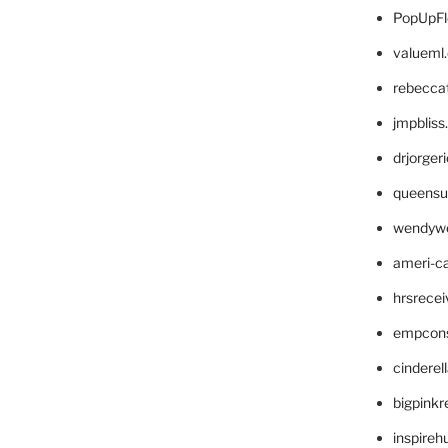
PopUpFl
valueml
rebecca
jmpblis
drjorger
queensu
wendyw
ameri-
hrsrece
empcon
cinderel
bigpinkr
inspireh