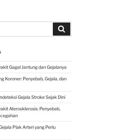
Search
S
kit Gagal Jantung dan Gejalanya
ng Koroner: Penyebab, Gejala, dan
deteksi Gejala Stroke Sejak Dini
kit Aterosklerosis: Penyebab,
encegahan
ejala Plak Arteri yang Perlu