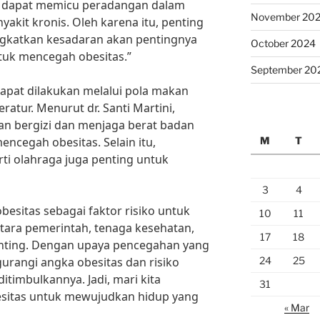
 dapat memicu peradangan dalam
November 20
akit kronis. Oleh karena itu, penting
gkatkan kesadaran akan pentingnya
October 2024
ntuk mencegah obesitas.”
September 20
apat dilakukan melalui pola makan
teratur. Menurut dr. Santi Martini,
n bergizi dan menjaga berat badan
M
T
ncegah obesitas. Selain itu,
erti olahraga juga penting untuk
3
4
sitas sebagai faktor risiko untuk
10
11
ntara pemerintah, tenaga kesehatan,
17
18
nting. Dengan upaya pencegahan yang
24
25
urangi angka obesitas dan risiko
itimbulkannya. Jadi, mari kita
31
itas untuk mewujudkan hidup yang
« Mar