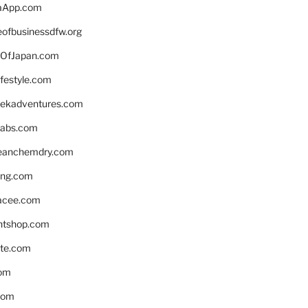
aApp.com
eofbusinessdfw.org
OfJapan.com
ifestyle.com
eekadventures.com
labs.com
leanchemdry.com
ing.com
acee.com
ntshop.com
te.com
om
com