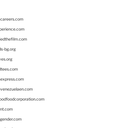
hcareers.com
xperience.com
edthefilm.com
ds-bg.org
ves.org
tees.com
rsexpress.com
venezuelaen.com
oodfoodcorporation.com
nnt.com
gender.com