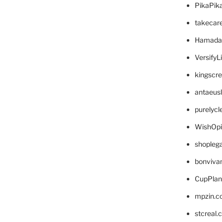
PikaPik
takecar
Hamada
VersifyL
kingscr
antaeus
purelyc
WishOp
shopleg
bonviva
CupPlan
mpzin.c
stcreal.