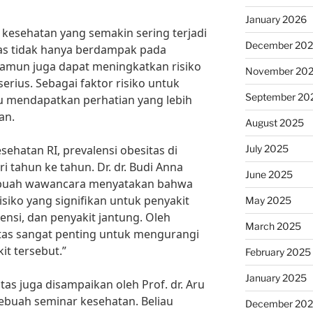
January 2026
kesehatan yang semakin sering terjadi
December 20
itas tidak hanya berdampak pada
namun juga dapat meningkatkan risiko
November 20
erius. Sebagai faktor risiko untuk
September 20
lu mendapatkan perhatian yang lebih
an.
August 2025
July 2025
ehatan RI, prevalensi obesitas di
i tahun ke tahun. Dr. dr. Budi Anna
June 2025
sebuah wawancara menyatakan bahwa
siko yang signifikan untuk penyakit
May 2025
tensi, dan penyakit jantung. Oleh
March 2025
tas sangat penting untuk mengurangi
it tersebut.”
February 2025
January 2025
as juga disampaikan oleh Prof. dr. Aru
ebuah seminar kesehatan. Beliau
December 20