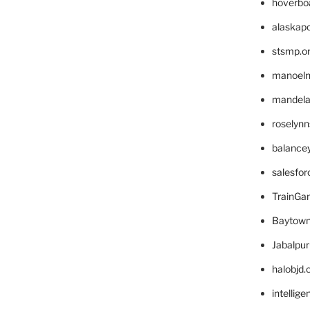
hoverbo
alaskapo
stsmp.o
manoel
mandelae
roselyn
balance
salesfo
TrainG
Baytown
Jabalpu
halobjd
intellig