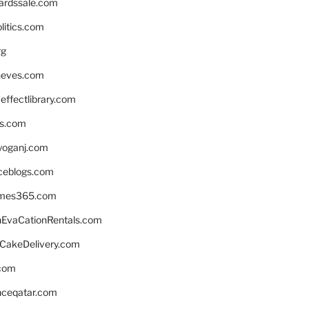
ardssale.com
litics.com
rg
neves.com
ffectlibrary.com
ns.com
yoganj.com
rceblogs.com
ames365.com
EvaCationRentals.com
rCakeDelivery.com
.com
enceqatar.com