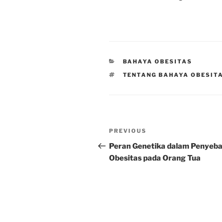
CATEGORIES
BAHAYA OBESITAS
TAGS
TENTANG BAHAYA OBESIT
Post
Previous
PREVIOUS
navigation
Post
Peran Genetika dalam Penyeb
Obesitas pada Orang Tua