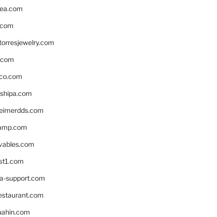
ea.com
.com
torresjewelry.com
s.com
ico.com
shipa.com
eimerdds.com
camp.com
ivables.com
st1.com
la-support.com
estaurant.com
uahin.com