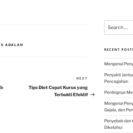
Search
for:
AS ADALAH
RECENT POST
Mengenal Penya
Penyakit Jantu
NEXT
Next
Pencegahan
Post
ab
Tips Diet Cepat Kurus yang
Pentingnya Men
Terbukti Efektif
Mengenal Penya
Gejala, dan P
Penyebab dan G
Diketahui