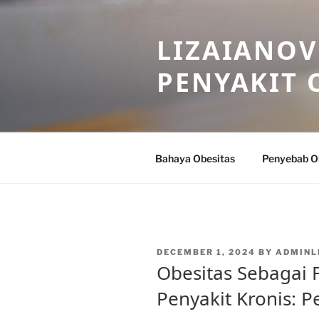
Skip
to
LIZAIANOV
content
PENYAKIT 
Bahaya Obesitas
Penyebab O
POSTED
DECEMBER 1, 2024
BY
ADMINL
ON
Obesitas Sebagai F
Penyakit Kronis: 