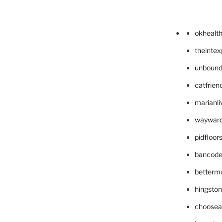
okhealt
theinte
unbound
catfrien
marianli
wayward
pidfloo
bancode
betterm
hingsto
choosea