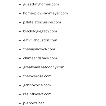
guesttinyhomes.com
home-plow-by-meyer.com
palatelatincuisine.com
blackdoglegacy.com
eatvivahouston.com
thebigshowok.com
chimeandstave.com
greatwallseafoodny.com
theloverose.com
gabriovoice.com
resinflowart.com
p-sports.net