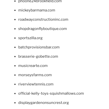
phoone24brookfield.com
mickeybarmama.com
roadwayconstructioninc.com
shopdragonflyboutique.com
sportszilla.org
batchprovisionsbar.com
brasserie-gobette.com
musicrearte.com
morseysfarms.com
riverviewtennis.com
official-kelly-toys-squishmallows.com
displaygardenonsuncrest.org