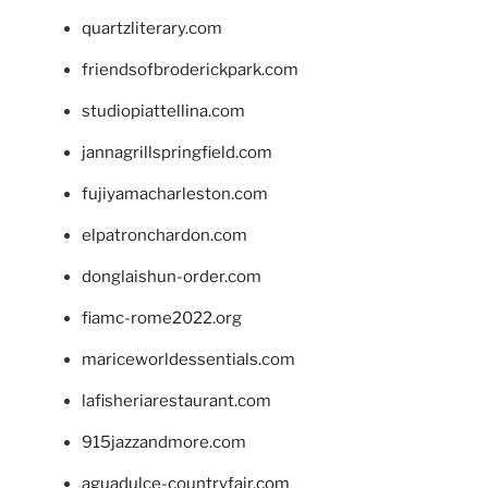
quartzliterary.com
friendsofbroderickpark.com
studiopiattellina.com
jannagrillspringfield.com
fujiyamacharleston.com
elpatronchardon.com
donglaishun-order.com
fiamc-rome2022.org
mariceworldessentials.com
lafisheriarestaurant.com
915jazzandmore.com
aguadulce-countryfair.com