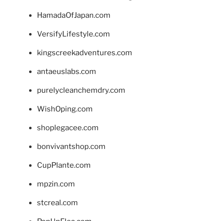
HamadaOfJapan.com
VersifyLifestyle.com
kingscreekadventures.com
antaeuslabs.com
purelycleanchemdry.com
WishOping.com
shoplegacee.com
bonvivantshop.com
CupPlante.com
mpzin.com
stcreal.com