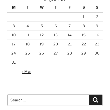
August 2026
M
T
W
T
F
S
S
1
2
3
4
5
6
7
8
9
10
11
12
13
14
15
16
17
18
19
20
21
22
23
24
25
26
27
28
29
30
31
« Mar
Search
Search
for: