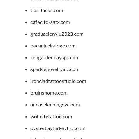
tios-tacos.com
cafecito-satx.com
graduacionviu2023.com
pecanjackstogo.com
zengardendayspa.com
sparklejewelryinc.com
ironcladtattoostudio.com
bruinshome.com
annascleaningsvc.com
wolfcitytattoo.com
oysterbayturkeytrot.com