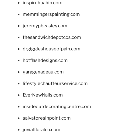
inspirehuahin.com
memmingerspainting.com
jeremypbeasley.com
thesandwichdepotcos.com
drgiggleshouseofpain.com
hotflashdesigns.com
garagenadeau.com
lifestylechauffeurservice.com
EverNewNails.com
insideoutdecoratingcentre.com
salvatoresinpoint.com
jovialfloralco.com