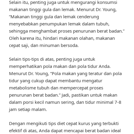
Selain itu, penting juga untuk mengurangi konsumsi
makanan tinggi gula dan lemak. Menurut Dr. Young,
“Makanan tinggi gula dan lemak cenderung
menyebabkan penumpukan lemak dalam tubuh,
sehingga menghambat proses penurunan berat badan.”
Oleh karena itu, hindari makanan olahan, makanan
cepat saji, dan minuman bersoda.
Selain tips-tips di atas, penting juga untuk
memperhatikan pola makan dan pola tidur Anda.
Menurut Dr. Young, “Pola makan yang teratur dan pola
tidur yang cukup dapat membantu mengatur
metabolisme tubuh dan mempercepat proses
penurunan berat badan.” Jadi, pastikan untuk makan
dalam porsi kecil namun sering, dan tidur minimal 7-8
jam setiap malam.
Dengan mengikuti tips diet cepat kurus yang terbukti
efektif di atas, Anda dapat mencapai berat badan ideal