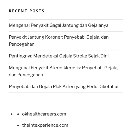
RECENT POSTS
Mengenal Penyakit Gagal Jantung dan Gejalanya
Penyakit Jantung Koroner: Penyebab, Gejala, dan
Pencegahan
Pentingnya Mendeteksi Gejala Stroke Sejak Dini
Mengenal Penyakit Aterosklerosis: Penyebab, Gejala,
dan Pencegahan
Penyebab dan Gejala Plak Arteri yang Perlu Diketahui
okhealthcareers.com
theintexperience.com