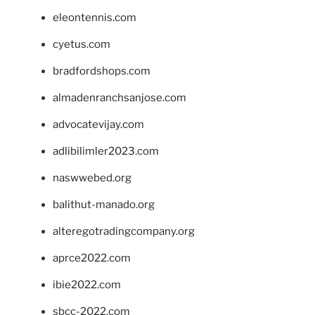
eleontennis.com
cyetus.com
bradfordshops.com
almadenranchsanjose.com
advocatevijay.com
adlibilimler2023.com
naswwebed.org
balithut-manado.org
alteregotradingcompany.org
aprce2022.com
ibie2022.com
sbcc-2022.com