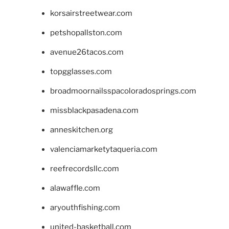
korsairstreetwear.com
petshopallston.com
avenue26tacos.com
topgglasses.com
broadmoornailsspacoloradosprings.com
missblackpasadena.com
anneskitchen.org
valenciamarketytaqueria.com
reefrecordsllc.com
alawaffle.com
aryouthfishing.com
united-basketball.com