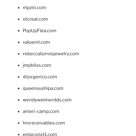
mpzin.com
stcreal.com
PopUpFlea.com
valueml.com
rebeccatorresjewelry.com
jmpbliss.com
drjorgerico.com
queensushipa.com
wendyweimerdds.com
ameri-camp.com
hrsreceivables.com
empconst1.com