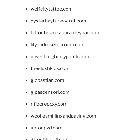
wolfcitytattoo.com
oysterbayturkeytrot.com
lafronterarestauranteybar.com
lilyandrosetearoom.com
olivesburgberrypatch.com
theslushkids.com
giobastian.com
glpascensori.com
rifloorepoxy.com
woolleymillingandpaving.com
uptonpvd.com
2troublegrill.com