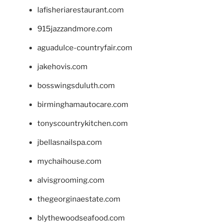
lafisheriarestaurant.com
915jazzandmore.com
aguadulce-countryfair.com
jakehovis.com
bosswingsduluth.com
birminghamautocare.com
tonyscountrykitchen.com
jbellasnailspa.com
mychaihouse.com
alvisgrooming.com
thegeorginaestate.com
blythewoodseafood.com