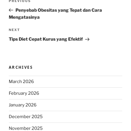
Previous
PREVIOUS
navigation
Post
Penyebab Obesitas yang Tepat dan Cara
Mengatasinya
Next
NEXT
Post
Tips Diet Cepat Kurus yang Efektif
ARCHIVES
March 2026
February 2026
January 2026
December 2025
November 2025