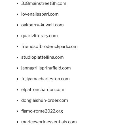
318mainstreet8h.com
lovenailsspari.com
oakberry-kuwait.com
quartzliterary.com
friendsofbroderickpark.com
studiopiattellina.com
jannagrillspringfield.com
fujiyamacharleston.com
elpatronchardon.com
donglaishun-order.com
fiamc-rome2022.org
mariceworldessentials.com