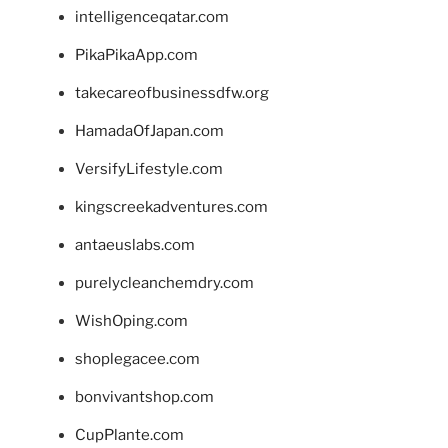
intelligenceqatar.com
PikaPikaApp.com
takecareofbusinessdfw.org
HamadaOfJapan.com
VersifyLifestyle.com
kingscreekadventures.com
antaeuslabs.com
purelycleanchemdry.com
WishOping.com
shoplegacee.com
bonvivantshop.com
CupPlante.com