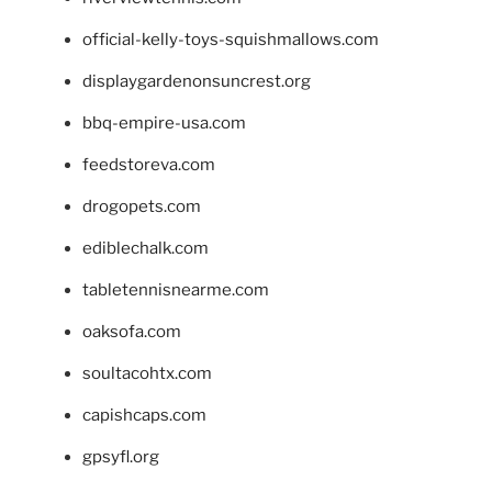
official-kelly-toys-squishmallows.com
displaygardenonsuncrest.org
bbq-empire-usa.com
feedstoreva.com
drogopets.com
ediblechalk.com
tabletennisnearme.com
oaksofa.com
soultacohtx.com
capishcaps.com
gpsyfl.org