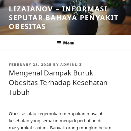
Skip
LIZAIANOV – INFORMASI
to
SEPUTAR BAHAYA PENYAKIT
content
OBESITAS
Menu
POSTED
FEBRUARY 28, 2025
BY
ADMINLIZ
ON
Mengenal Dampak Buruk
Obesitas Terhadap Kesehatan
Tubuh
Obesitas atau kegemukan merupakan masalah
kesehatan yang semakin menjadi perhatian di
masyarakat saat ini. Banyak orang mungkin belum