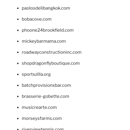
paolosdelibangkok.com
bobacove.com
phoone24brookfield.com
mickeybarmama.com
roadwayconstructioninc.com
shopdragonflyboutique.com
sportszilla.org
batchprovisionsbar.com
brasserie-gobette.com
musicrearte.com
morseysfarms.com
riverviewtennis.com