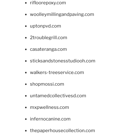
rifloorepoxy.com
woolleymillingandpaving.com
uptonpvd.com
2troublegrill.com
casateranga.com
sticksandstonesstudiooh.com
walkers-treeservice.com
shopmossi.com
untamedcollectivesd.com
mxpwellness.com
infernocanine.com
thepaperhousecollection.com