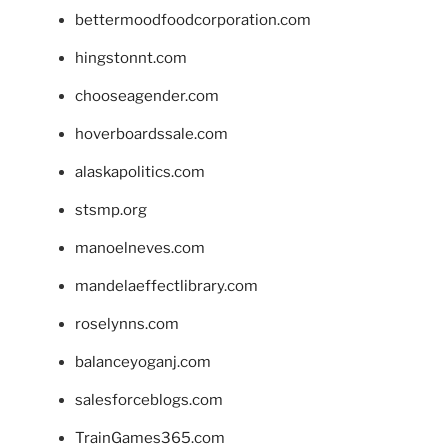
bettermoodfoodcorporation.com
hingstonnt.com
chooseagender.com
hoverboardssale.com
alaskapolitics.com
stsmp.org
manoelneves.com
mandelaeffectlibrary.com
roselynns.com
balanceyoganj.com
salesforceblogs.com
TrainGames365.com