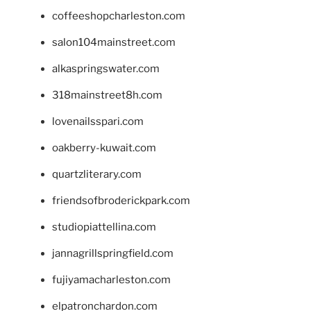
coffeeshopcharleston.com
salon104mainstreet.com
alkaspringswater.com
318mainstreet8h.com
lovenailsspari.com
oakberry-kuwait.com
quartzliterary.com
friendsofbroderickpark.com
studiopiattellina.com
jannagrillspringfield.com
fujiyamacharleston.com
elpatronchardon.com