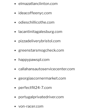
elmazatlanclinton.com
ideacoffeenyc.com
odieschillicothe.com
lacantinitagalesburg.com
pizzadeliverybristol.com
greenstarsmogcheck.com
happypawspl.com
callahansautoservicecenter.com
georgiascornermarket.com
perfectfit24-7.com
portugalprivatedriver.com
von-racer.com