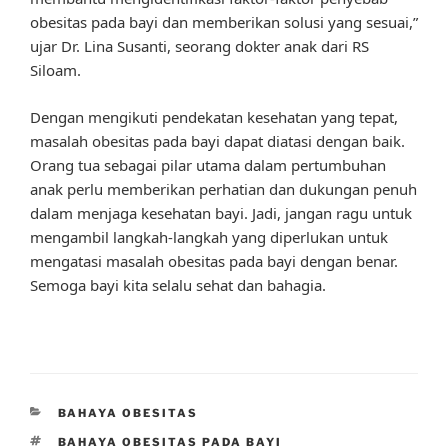
obesitas pada bayi dan memberikan solusi yang sesuai,”
ujar Dr. Lina Susanti, seorang dokter anak dari RS
Siloam.
Dengan mengikuti pendekatan kesehatan yang tepat,
masalah obesitas pada bayi dapat diatasi dengan baik.
Orang tua sebagai pilar utama dalam pertumbuhan
anak perlu memberikan perhatian dan dukungan penuh
dalam menjaga kesehatan bayi. Jadi, jangan ragu untuk
mengambil langkah-langkah yang diperlukan untuk
mengatasi masalah obesitas pada bayi dengan benar.
Semoga bayi kita selalu sehat dan bahagia.
CATEGORIES
BAHAYA OBESITAS
TAGS
BAHAYA OBESITAS PADA BAYI