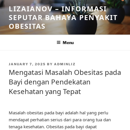
Skip
LIZAIANOV – INFORMASI
to
SEPUTAR BAHAYA PENYAKIT
content
OBESITAS
Menu
POSTED
JANUARY 7, 2025
BY
ADMINLIZ
ON
Mengatasi Masalah Obesitas pada
Bayi dengan Pendekatan
Kesehatan yang Tepat
Masalah obesitas pada bayi adalah hal yang perlu
mendapat perhatian serius dari para orang tua dan
tenaga kesehatan. Obesitas pada bayi dapat