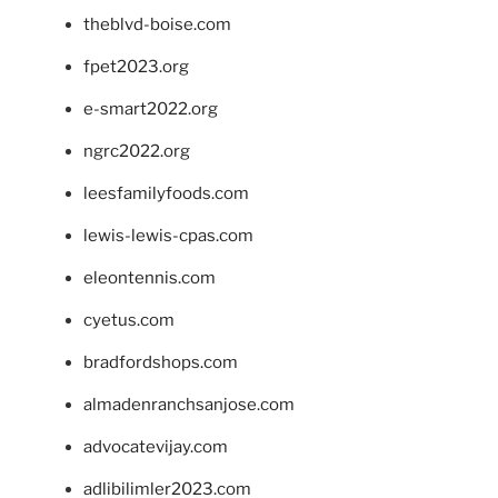
theblvd-boise.com
fpet2023.org
e-smart2022.org
ngrc2022.org
leesfamilyfoods.com
lewis-lewis-cpas.com
eleontennis.com
cyetus.com
bradfordshops.com
almadenranchsanjose.com
advocatevijay.com
adlibilimler2023.com