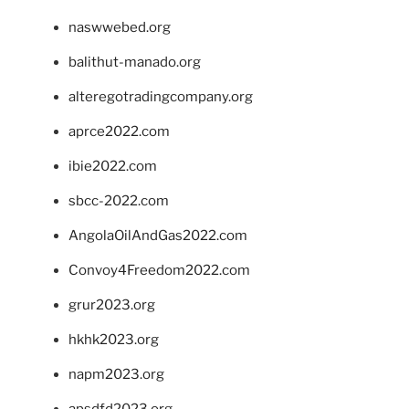
naswwebed.org
balithut-manado.org
alteregotradingcompany.org
aprce2022.com
ibie2022.com
sbcc-2022.com
AngolaOilAndGas2022.com
Convoy4Freedom2022.com
grur2023.org
hkhk2023.org
napm2023.org
apsdfd2023.org