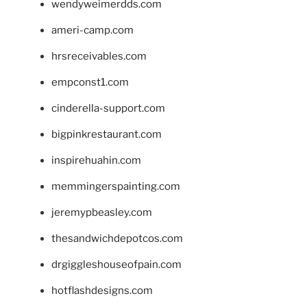
wendyweimerdds.com
ameri-camp.com
hrsreceivables.com
empconst1.com
cinderella-support.com
bigpinkrestaurant.com
inspirehuahin.com
memmingerspainting.com
jeremypbeasley.com
thesandwichdepotcos.com
drgiggleshouseofpain.com
hotflashdesigns.com