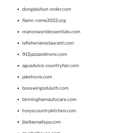
donglaishun-order.com
fiamc-rome2022.org
mariceworldessentials.com
lafisheriarestaurant.com
915jazzandmore.com
aguadulce-countryfair.com
jakehovis.com
bosswingsduluth.com
birminghamautocare.com
tonyscountrykitchen.com
jbellasnailspa.com