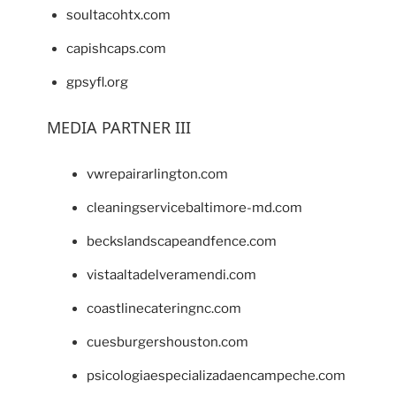
soultacohtx.com
capishcaps.com
gpsyfl.org
MEDIA PARTNER III
vwrepairarlington.com
cleaningservicebaltimore-md.com
beckslandscapeandfence.com
vistaaltadelveramendi.com
coastlinecateringnc.com
cuesburgershouston.com
psicologiaespecializadaencampeche.com