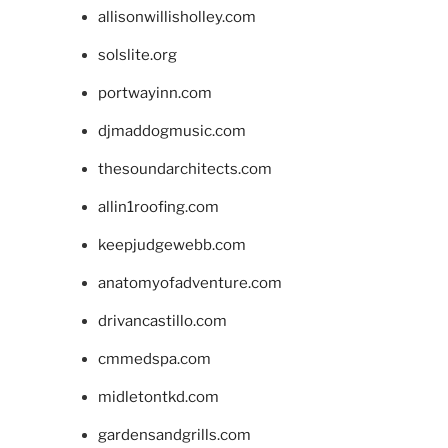
allisonwillisholley.com
solslite.org
portwayinn.com
djmaddogmusic.com
thesoundarchitects.com
allin1roofing.com
keepjudgewebb.com
anatomyofadventure.com
drivancastillo.com
cmmedspa.com
midletontkd.com
gardensandgrills.com