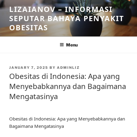
Skip
LIZAIANOV – INFORMASI
to
SEPUTAR BAHAYA PENYAKIT
content
OBESITAS
Menu
POSTED
JANUARY 7, 2025
BY
ADMINLIZ
ON
Obesitas di Indonesia: Apa yang
Menyebabkannya dan Bagaimana
Mengatasinya
Obesitas di Indonesia: Apa yang Menyebabkannya dan
Bagaimana Mengatasinya