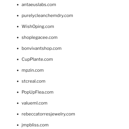
antaeuslabs.com
purelycleanchemdry.com
WishOping.com
shoplegacee.com
bonvivantshop.com
CupPlante.com
mpzin.com
stcreal.com
PopUpFlea.com
valueml.com
rebeccatorresjewelry.com
jmpbliss.com