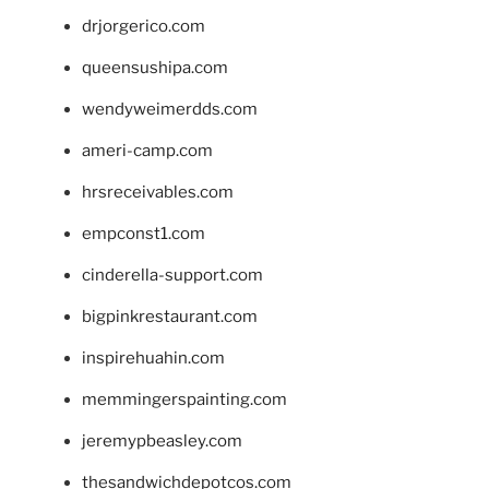
drjorgerico.com
queensushipa.com
wendyweimerdds.com
ameri-camp.com
hrsreceivables.com
empconst1.com
cinderella-support.com
bigpinkrestaurant.com
inspirehuahin.com
memmingerspainting.com
jeremypbeasley.com
thesandwichdepotcos.com