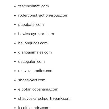
tsecincinnati.com
roderconstructiongroup.com
plazabatai.com
hawkscayresort.com
hellonquads.com
diarioanimales.com
decogaleri.com
unavozparadios.com
shoes-vert.com
elbotanicopanama.com
shadyoaksrockportrvpark.com
jccoinlaundry.com