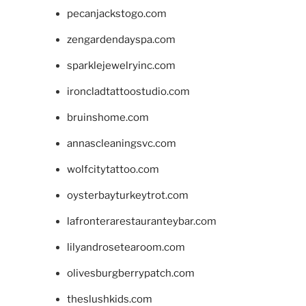
pecanjackstogo.com
zengardendayspa.com
sparklejewelryinc.com
ironcladtattoostudio.com
bruinshome.com
annascleaningsvc.com
wolfcitytattoo.com
oysterbayturkeytrot.com
lafronterarestauranteybar.com
lilyandrosetearoom.com
olivesburgberrypatch.com
theslushkids.com