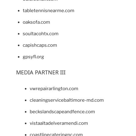
tabletennisnearme.com
oaksofa.com
soultacohtx.com
capishcaps.com
gpsyfl.org
MEDIA PARTNER III
vwrepairarlington.com
cleaningservicebaltimore-md.com
beckslandscapeandfence.com
vistaaltadelveramendi.com
coastlinecateringnc.com