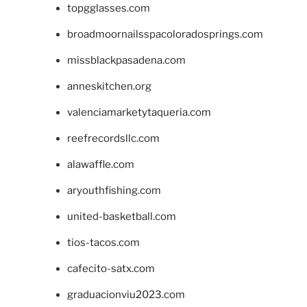
topgglasses.com
broadmoornailsspacoloradosprings.com
missblackpasadena.com
anneskitchen.org
valenciamarketytaqueria.com
reefrecordsllc.com
alawaffle.com
aryouthfishing.com
united-basketball.com
tios-tacos.com
cafecito-satx.com
graduacionviu2023.com