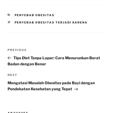
CATEGORIES
PENYEBAB OBESITAS
TAGS
PENYEBAB OBESITAS TERJADI KARENA
Post
Previous
PREVIOUS
navigation
Post
Tips Diet Tanpa Lapar: Cara Menurunkan Berat
Badan dengan Benar
Next
NEXT
Post
Mengatasi Masalah Obesitas pada Bayi dengan
Pendekatan Kesehatan yang Tepat