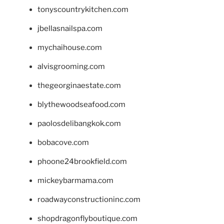
tonyscountrykitchen.com
jbellasnailspa.com
mychaihouse.com
alvisgrooming.com
thegeorginaestate.com
blythewoodseafood.com
paolosdelibangkok.com
bobacove.com
phoone24brookfield.com
mickeybarmama.com
roadwayconstructioninc.com
shopdragonflyboutique.com