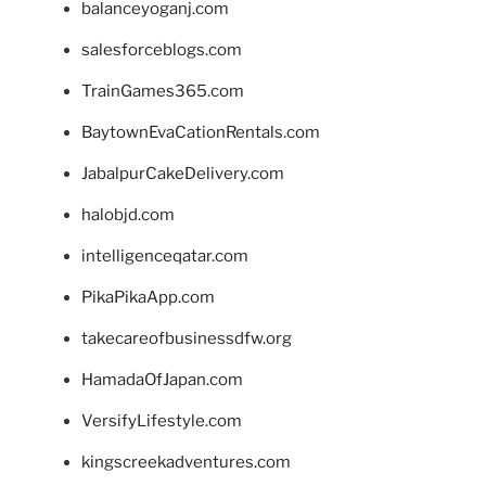
balanceyoganj.com
salesforceblogs.com
TrainGames365.com
BaytownEvaCationRentals.com
JabalpurCakeDelivery.com
halobjd.com
intelligenceqatar.com
PikaPikaApp.com
takecareofbusinessdfw.org
HamadaOfJapan.com
VersifyLifestyle.com
kingscreekadventures.com