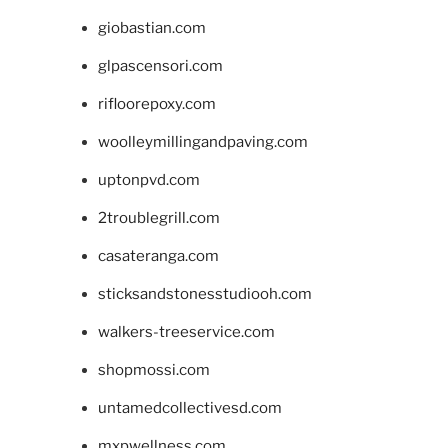
giobastian.com
glpascensori.com
rifloorepoxy.com
woolleymillingandpaving.com
uptonpvd.com
2troublegrill.com
casateranga.com
sticksandstonesstudiooh.com
walkers-treeservice.com
shopmossi.com
untamedcollectivesd.com
mxpwellness.com