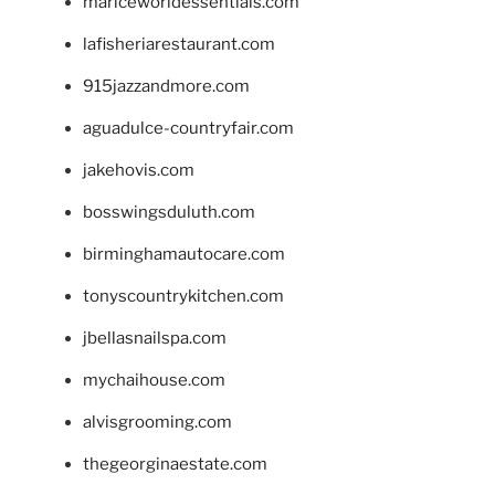
mariceworldessentials.com
lafisheriarestaurant.com
915jazzandmore.com
aguadulce-countryfair.com
jakehovis.com
bosswingsduluth.com
birminghamautocare.com
tonyscountrykitchen.com
jbellasnailspa.com
mychaihouse.com
alvisgrooming.com
thegeorginaestate.com