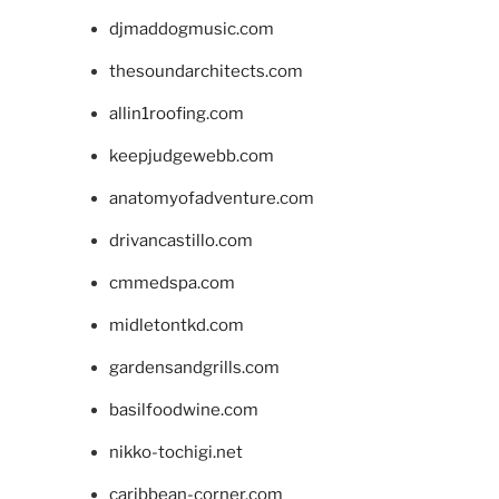
djmaddogmusic.com
thesoundarchitects.com
allin1roofing.com
keepjudgewebb.com
anatomyofadventure.com
drivancastillo.com
cmmedspa.com
midletontkd.com
gardensandgrills.com
basilfoodwine.com
nikko-tochigi.net
caribbean-corner.com