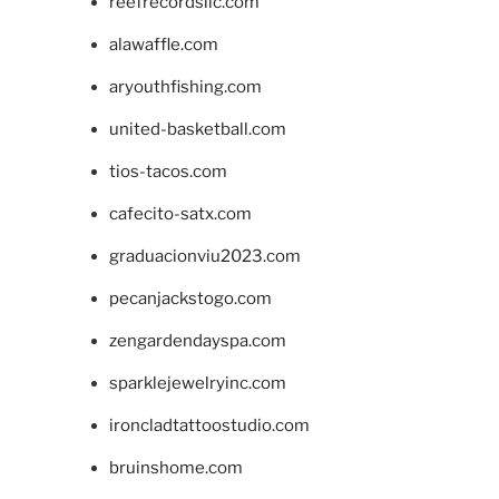
reefrecordsllc.com
alawaffle.com
aryouthfishing.com
united-basketball.com
tios-tacos.com
cafecito-satx.com
graduacionviu2023.com
pecanjackstogo.com
zengardendayspa.com
sparklejewelryinc.com
ironcladtattoostudio.com
bruinshome.com