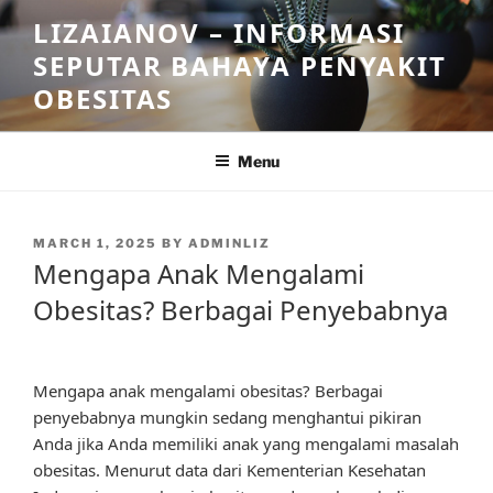
Skip
LIZAIANOV – INFORMASI
to
SEPUTAR BAHAYA PENYAKIT
content
OBESITAS
Menu
POSTED
MARCH 1, 2025
BY
ADMINLIZ
ON
Mengapa Anak Mengalami
Obesitas? Berbagai Penyebabnya
Mengapa anak mengalami obesitas? Berbagai
penyebabnya mungkin sedang menghantui pikiran
Anda jika Anda memiliki anak yang mengalami masalah
obesitas. Menurut data dari Kementerian Kesehatan