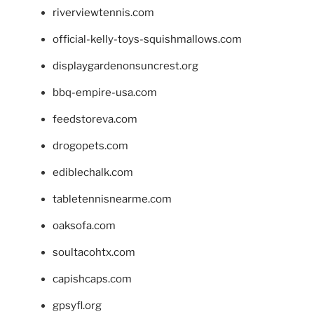
riverviewtennis.com
official-kelly-toys-squishmallows.com
displaygardenonsuncrest.org
bbq-empire-usa.com
feedstoreva.com
drogopets.com
ediblechalk.com
tabletennisnearme.com
oaksofa.com
soultacohtx.com
capishcaps.com
gpsyfl.org