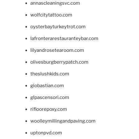
annascleaningsvc.com
wolfcitytattoo.com
oysterbayturkeytrot.com
lafronterarestauranteybar.com
lilyandrosetearoom.com
olivesburgberrypatch.com
theslushkids.com
giobastian.com
glpascensori.com
rifloorepoxy.com
woolleymillingandpaving.com
uptonpvd.com