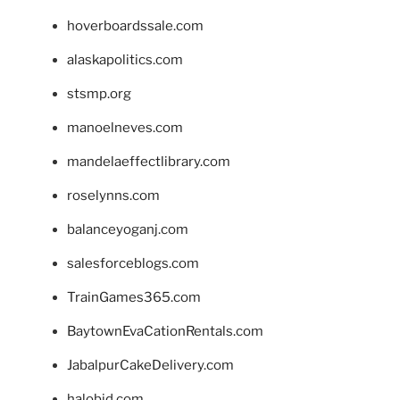
hoverboardssale.com
alaskapolitics.com
stsmp.org
manoelneves.com
mandelaeffectlibrary.com
roselynns.com
balanceyoganj.com
salesforceblogs.com
TrainGames365.com
BaytownEvaCationRentals.com
JabalpurCakeDelivery.com
halobjd.com