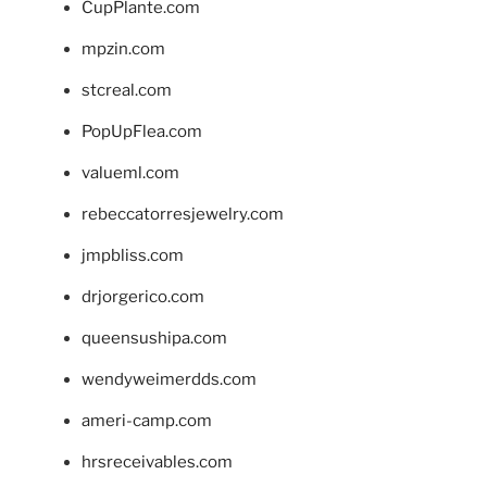
CupPlante.com
mpzin.com
stcreal.com
PopUpFlea.com
valueml.com
rebeccatorresjewelry.com
jmpbliss.com
drjorgerico.com
queensushipa.com
wendyweimerdds.com
ameri-camp.com
hrsreceivables.com