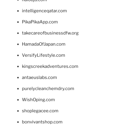
intelligenceqatar.com
PikaPikaApp.com
takecareofbusinessdfw.org
HamadaOfJapan.com
VersifyLifestyle.com
kingscreekadventures.com
antaeuslabs.com
purelycleanchemdry.com
WishOping.com
shoplegacee.com
bonvivantshop.com