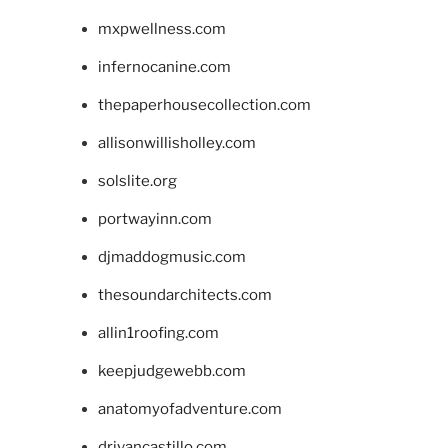
mxpwellness.com
infernocanine.com
thepaperhousecollection.com
allisonwillisholley.com
solslite.org
portwayinn.com
djmaddogmusic.com
thesoundarchitects.com
allin1roofing.com
keepjudgewebb.com
anatomyofadventure.com
drivancastillo.com