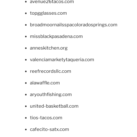
avenue26tacos.com
topgglasses.com
broadmoornailsspacoloradosprings.com
missblackpasadena.com
anneskitchen.org
valenciamarketytaqueria.com
reefrecordsllc.com
alawaffle.com
aryouthfishing.com
united-basketball.com
tios-tacos.com
cafecito-satx.com