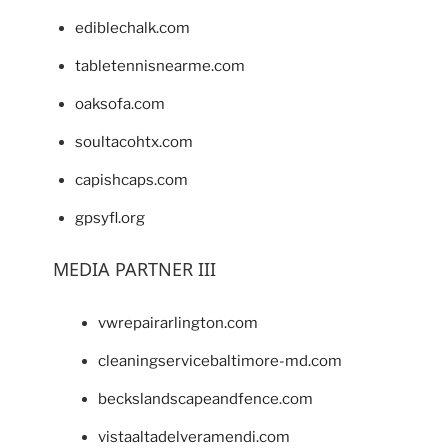
ediblechalk.com
tabletennisnearme.com
oaksofa.com
soultacohtx.com
capishcaps.com
gpsyfl.org
MEDIA PARTNER III
vwrepairarlington.com
cleaningservicebaltimore-md.com
beckslandscapeandfence.com
vistaaltadelveramendi.com