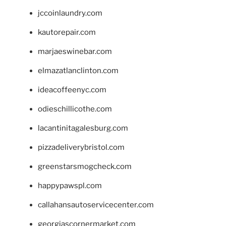
jccoinlaundry.com
kautorepair.com
marjaeswinebar.com
elmazatlanclinton.com
ideacoffeenyc.com
odieschillicothe.com
lacantinitagalesburg.com
pizzadeliverybristol.com
greenstarsmogcheck.com
happypawspl.com
callahansautoservicecenter.com
georgiascornermarket.com