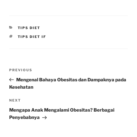
CATEGORIES
TIPS DIET
TAGS
TIPS DIET IF
Post
Previous
PREVIOUS
navigation
Post
Mengenal Bahaya Obesitas dan Dampaknya pada
Kesehatan
Next
NEXT
Post
Mengapa Anak Mengalami Obesitas? Berbagai
Penyebabnya