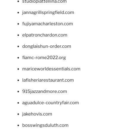
studiopiattellina.com
jannagrillspringfield.com
fujiyamacharleston.com
elpatronchardon.com
donglaishun-order.com
fiamc-rome2022.org
mariceworldessentials.com
lafisheriarestaurant.com
915jazzandmore.com
aguadulce-countryfair.com
jakehovis.com
bosswingsduluth.com