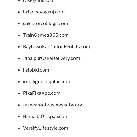
roselynns.com
balanceyoganj.com
salesforceblogs.com
TrainGames365.com
BaytownEvaCationRentals.com
JabalpurCakeDelivery.com
halobjd.com
intelligenceqatar.com
PikaPikaApp.com
takecareofbusinessdfw.org
HamadaOfJapan.com
VersifyLifestyle.com