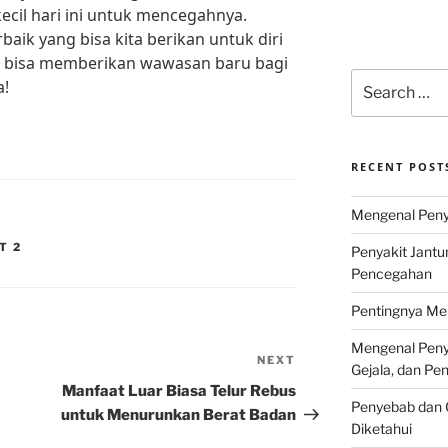
cil hari ini untuk mencegahnya.
baik yang bisa kita berikan untuk diri
ini bisa memberikan wawasan baru bagi
Search
a!
for:
RECENT POST
Mengenal Penya
T 2
Penyakit Jantu
Pencegahan
Pentingnya Men
Mengenal Penya
NEXT
Next
Gejala, dan P
Post
Manfaat Luar Biasa Telur Rebus
Penyebab dan G
untuk Menurunkan Berat Badan
Diketahui