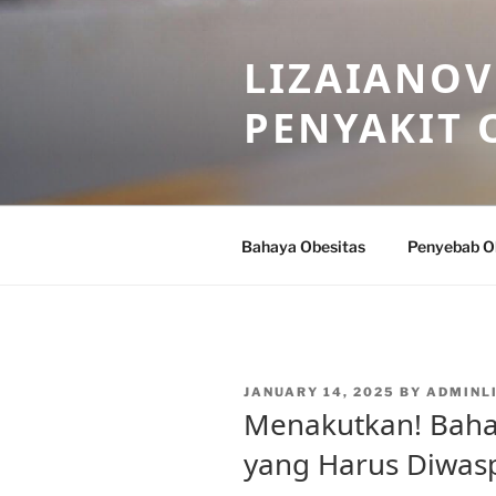
Skip
to
LIZAIANOV
content
PENYAKIT 
Bahaya Obesitas
Penyebab O
POSTED
JANUARY 14, 2025
BY
ADMINL
ON
Menakutkan! Bahay
yang Harus Diwas