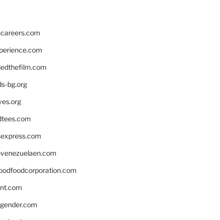
hcareers.com
xperience.com
edthefilm.com
ds-bg.org
ves.org
tees.com
rsexpress.com
venezuelaen.com
oodfoodcorporation.com
nnt.com
gender.com