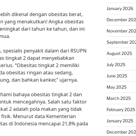
January 2026
lebih dikenal dengan obesitas berat,
December 20
n yang menakutkan! Angka obesitas
eningkat dari tahun ke tahun, dan ini
November 20
emua.
September 20
, spesialis penyakit dalam dari RSUPN
August 2025
as tingkat 2 dapat menyebabkan
July 2025
rius. “Obesitas tingkat 2 memiliki
ada obesitas ringan atau sedang,
June 2025
tung, dan bahkan kanker,” ujarnya.
May 2025
hami bahaya obesitas tingkat 2 dan
March 2025
ntuk mencegahnya. Salah satu faktor
kat 2 adalah pola makan yang tidak
February 2025
 fisik. Menurut data Kementerian
January 2025
itas di Indonesia mencapai 21,8% pada
December 20