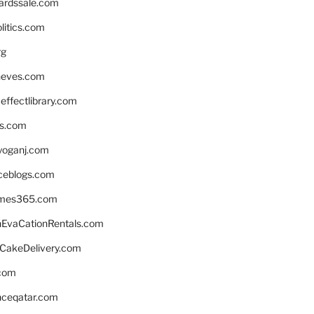
ardssale.com
litics.com
rg
neves.com
ffectlibrary.com
ns.com
yoganj.com
rceblogs.com
ames365.com
EvaCationRentals.com
rCakeDelivery.com
.com
enceqatar.com