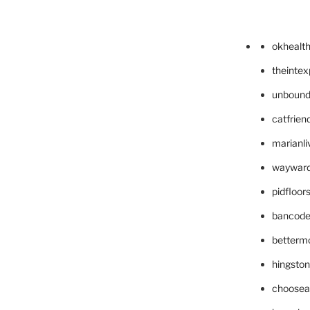
okhealt
theinte
unbound
catfrien
marianli
wayward
pidfloo
bancode
betterm
hingsto
choosea