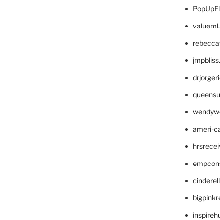
PopUpFl
valueml
rebecca
jmpblis
drjorger
queensu
wendyw
ameri-
hrsrece
empcon
cinderel
bigpinkr
inspireh