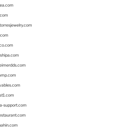
ea.com
.com
torresjewelry.com
s.com
ico.com
shipa.com
eimerdds.com
camp.com
ivables.com
st1.com
la-support.com
estaurant.com
uahin.com