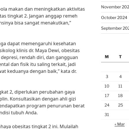
November 20
pola makan dan meningkatkan aktivitas
itas tingkat 2. Jangan anggap remeh
October 2024
nsinya bisa sangat menakutkan,”
September 20
2 juga dapat memengaruhi kesehatan
kolog klinis dr. Maya Dewi, obesitas
M
T
depresi, rendah diri, dan gangguan
l dan fisik itu saling terkait, jadi
at keduanya dengan baik,” kata dr.
3
4
10
11
gkat 2, diperlukan perubahan gaya
17
18
lin. Konsultasikan dengan ahli gizi
24
25
 mendapatkan program penurunan berat
ndisi tubuh Anda.
31
« Mar
aya obesitas tingkat 2 ini. Mulailah