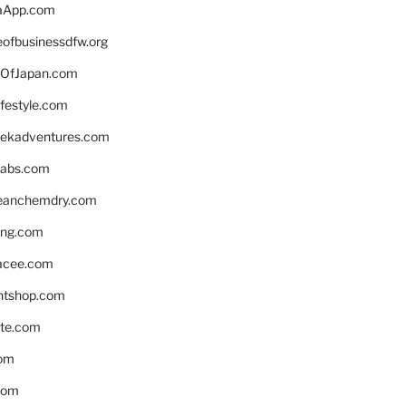
aApp.com
eofbusinessdfw.org
OfJapan.com
ifestyle.com
eekadventures.com
labs.com
leanchemdry.com
ing.com
acee.com
ntshop.com
te.com
om
com