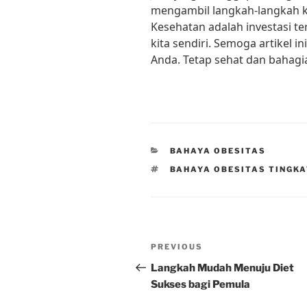
mengambil langkah-langkah ke
Kesehatan adalah investasi ter
kita sendiri. Semoga artikel 
Anda. Tetap sehat dan bahagi
CATEGORIES
BAHAYA OBESITAS
TAGS
BAHAYA OBESITAS TINGKA
Post
Previous
PREVIOUS
navigation
Post
Langkah Mudah Menuju Diet
Sukses bagi Pemula