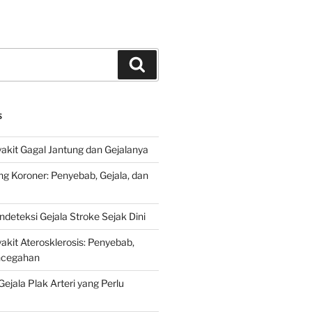
Search
S
kit Gagal Jantung dan Gejalanya
ng Koroner: Penyebab, Gejala, dan
deteksi Gejala Stroke Sejak Dini
kit Aterosklerosis: Penyebab,
encegahan
ejala Plak Arteri yang Perlu