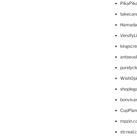
PikaPik
takecar
Hamada
VersifyL
kingscr
antaeus
purelyc
WishOp
shopleg
bonviva
CupPlan
mpzin.c
stcreal.