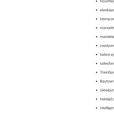
hoverbo
alaskapo
stsmp.o
manoel
mandelae
roselyn
balance
salesfo
TrainG
Baytown
Jabalpu
halobjd
intellig