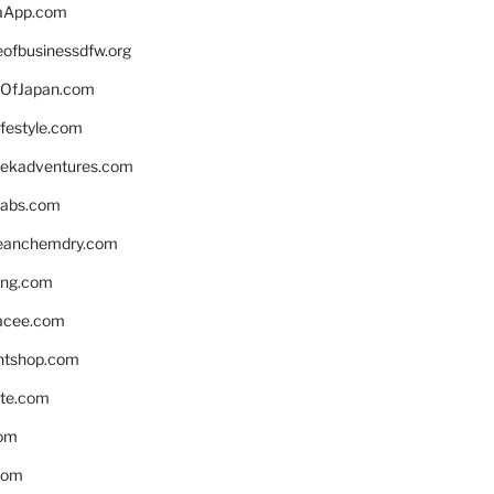
aApp.com
eofbusinessdfw.org
OfJapan.com
ifestyle.com
eekadventures.com
labs.com
leanchemdry.com
ing.com
acee.com
ntshop.com
te.com
om
com