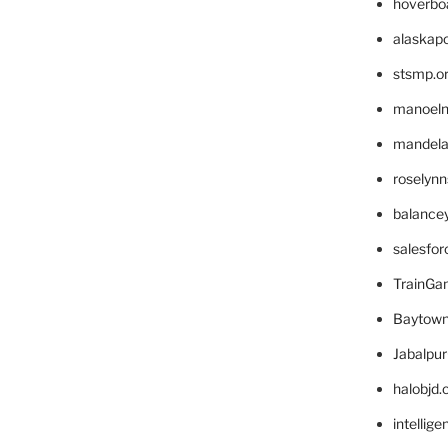
hoverbo
alaskapo
stsmp.o
manoel
mandelae
roselyn
balance
salesfo
TrainG
Baytown
Jabalpu
halobjd
intellig