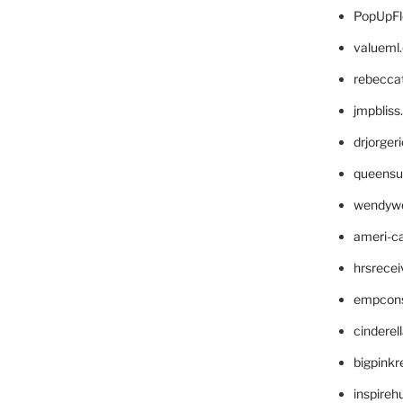
PopUpFl
valueml
rebecca
jmpblis
drjorger
queensu
wendyw
ameri-
hrsrece
empcon
cinderel
bigpinkr
inspireh