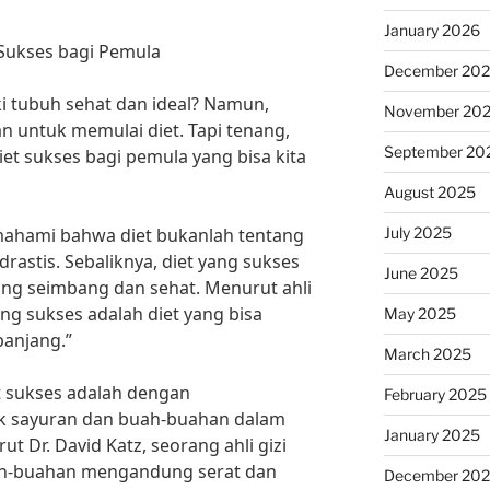
January 2026
Sukses bagi Pemula
December 20
ki tubuh sehat dan ideal? Namun,
November 20
an untuk memulai diet. Tapi tenang,
September 20
t sukses bagi pemula yang bisa kita
August 2025
July 2025
mahami bahwa diet bukanlah tentang
astis. Sebaliknya, diet yang sukses
June 2025
ng seimbang dan sehat. Menurut ahli
 yang sukses adalah diet yang bisa
May 2025
panjang.”
March 2025
 sukses adalah dengan
February 2025
k sayuran dan buah-buahan dalam
January 2025
t Dr. David Katz, seorang ahli gizi
ah-buahan mengandung serat dan
December 20