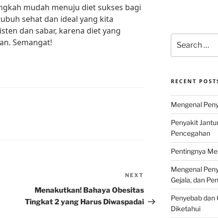
ngkah mudah menuju diet sukses bagi
ubuh sehat dan ideal yang kita
isten dan sabar, karena diet yang
Search
tan. Semangat!
for:
RECENT POST
Mengenal Penya
Penyakit Jantu
Pencegahan
Pentingnya Men
Mengenal Penya
NEXT
Next
Gejala, dan P
Post
Menakutkan! Bahaya Obesitas
Penyebab dan G
Tingkat 2 yang Harus Diwaspadai
Diketahui