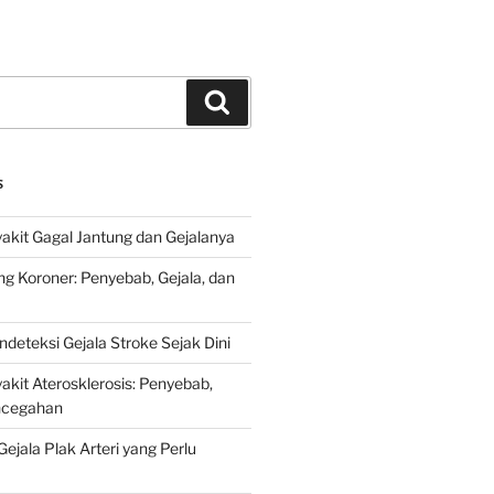
Search
S
kit Gagal Jantung dan Gejalanya
ng Koroner: Penyebab, Gejala, dan
deteksi Gejala Stroke Sejak Dini
kit Aterosklerosis: Penyebab,
encegahan
ejala Plak Arteri yang Perlu