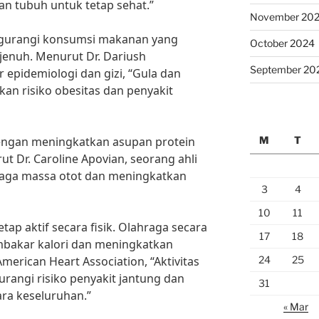
an tubuh untuk tetap sehat.”
November 20
mengurangi konsumsi makanan yang
October 2024
enuh. Menurut Dr. Dariush
September 20
 epidemiologi dan gizi, “Gula dan
an risiko obesitas dan penyakit
M
T
engan meningkatkan asupan protein
t Dr. Caroline Apovian, seorang ahli
jaga massa otot dan meningkatkan
3
4
10
11
etap aktif secara fisik. Olahraga secara
17
18
bakar kalori dan meningkatkan
24
25
erican Heart Association, “Aktivitas
urangi risiko penyakit jantung dan
31
ra keseluruhan.”
« Mar