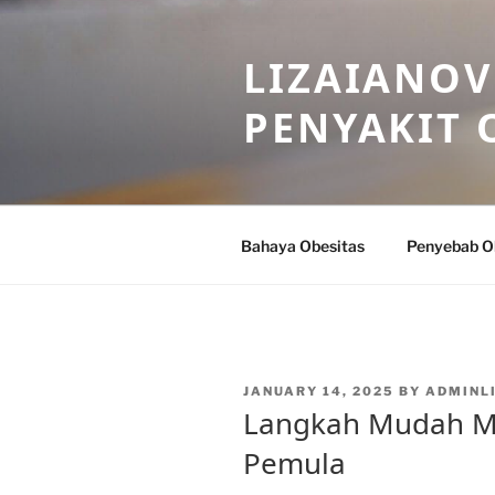
Skip
to
LIZAIANOV
content
PENYAKIT 
Bahaya Obesitas
Penyebab O
POSTED
JANUARY 14, 2025
BY
ADMINL
ON
Langkah Mudah Me
Pemula