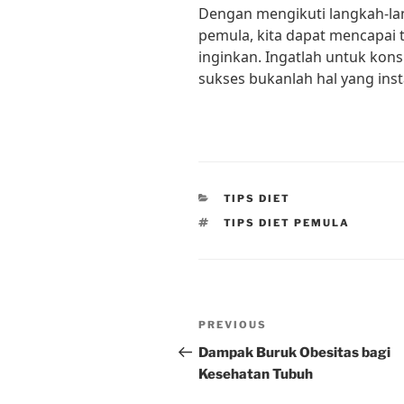
Dengan mengikuti langkah-la
pemula, kita dapat mencapai t
inginkan. Ingatlah untuk kons
sukses bukanlah hal yang ins
CATEGORIES
TIPS DIET
TAGS
TIPS DIET PEMULA
Post
Previous
PREVIOUS
navigation
Post
Dampak Buruk Obesitas bagi
Kesehatan Tubuh