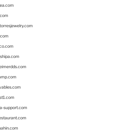
ea.com
.com
torresjewelry.com
s.com
ico.com
shipa.com
eimerdds.com
camp.com
ivables.com
st1.com
la-support.com
estaurant.com
uahin.com