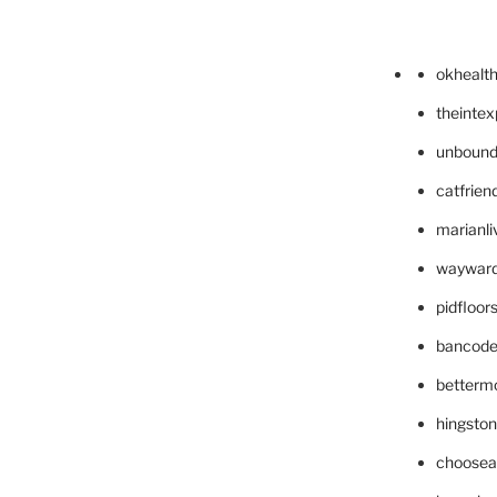
okhealt
theinte
unbound
catfrien
marianli
wayward
pidfloo
bancode
betterm
hingsto
choosea