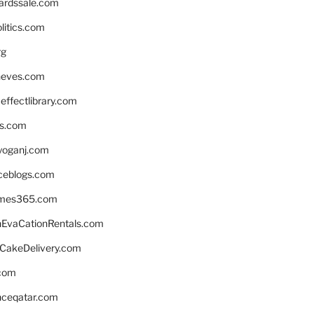
ardssale.com
litics.com
rg
neves.com
ffectlibrary.com
ns.com
yoganj.com
rceblogs.com
ames365.com
EvaCationRentals.com
rCakeDelivery.com
.com
enceqatar.com