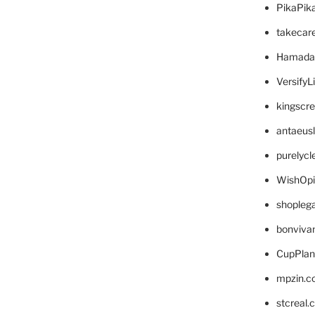
PikaPik
takecar
Hamada
VersifyL
kingscr
antaeus
purelyc
WishOp
shopleg
bonviva
CupPlan
mpzin.c
stcreal.