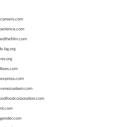
hcareers.com
xperience.com
edthefilm.com
ds-bg.org
ves.org
tees.com
rsexpress.com
venezuelaen.com
oodfoodcorporation.com
nnt.com
gender.com