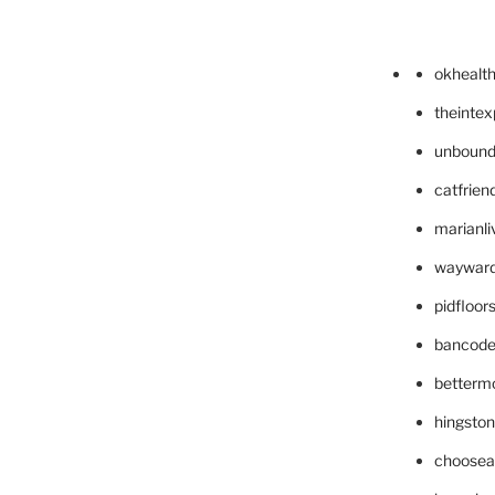
okhealt
theinte
unbound
catfrien
marianli
wayward
pidfloo
bancode
betterm
hingsto
choosea