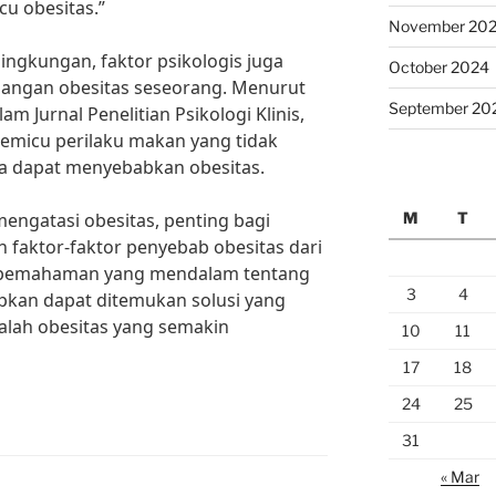
cu obesitas.”
November 20
lingkungan, faktor psikologis juga
October 2024
ngan obesitas seseorang. Menurut
September 20
am Jurnal Penelitian Psikologi Klinis,
emicu perilaku makan yang tidak
ya dapat menyebabkan obesitas.
M
T
ngatasi obesitas, penting bagi
 faktor-faktor penyebab obesitas dari
n pemahaman yang mendalam tentang
3
4
apkan dapat ditemukan solusi yang
alah obesitas yang semakin
10
11
17
18
24
25
31
« Mar