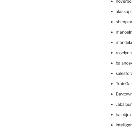
hoverbo
alaskapo
stsmp.o
manoel
mandelae
roselyn
balance
salesfo
TrainG
Baytown
Jabalpu
halobjd
intellig