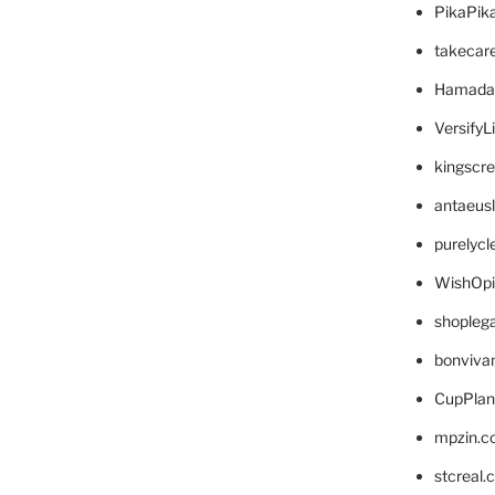
PikaPik
takecar
Hamada
VersifyL
kingscr
antaeus
purelyc
WishOp
shopleg
bonviva
CupPlan
mpzin.c
stcreal.