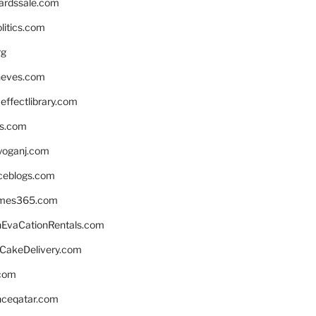
ardssale.com
litics.com
rg
neves.com
ffectlibrary.com
ns.com
yoganj.com
rceblogs.com
ames365.com
EvaCationRentals.com
rCakeDelivery.com
.com
enceqatar.com