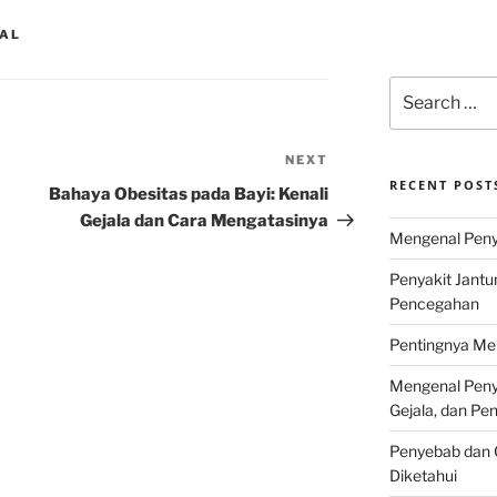
NAL
Search
for:
NEXT
Next
RECENT POST
Post
Bahaya Obesitas pada Bayi: Kenali
Gejala dan Cara Mengatasinya
Mengenal Penya
Penyakit Jantu
Pencegahan
Pentingnya Men
Mengenal Penya
Gejala, dan P
Penyebab dan G
Diketahui