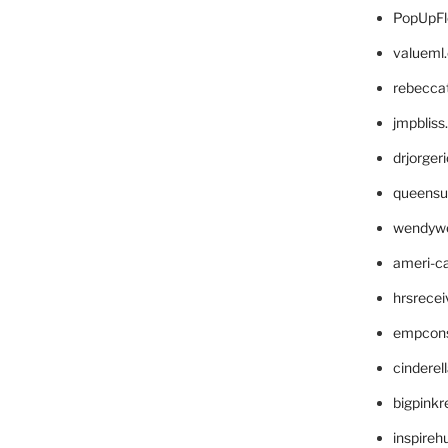
PopUpFl
valueml
rebecca
jmpblis
drjorger
queensu
wendyw
ameri-
hrsrece
empcon
cinderel
bigpinkr
inspireh