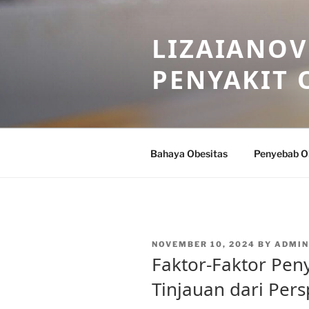
Skip
to
LIZAIANOV
content
PENYAKIT 
Bahaya Obesitas
Penyebab O
POSTED
NOVEMBER 10, 2024
BY
ADMIN
ON
Faktor-Faktor Pen
Tinjauan dari Persp