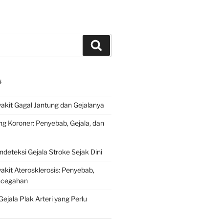
Search
S
kit Gagal Jantung dan Gejalanya
ng Koroner: Penyebab, Gejala, dan
deteksi Gejala Stroke Sejak Dini
kit Aterosklerosis: Penyebab,
encegahan
ejala Plak Arteri yang Perlu