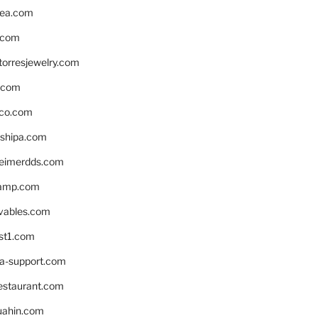
ea.com
.com
torresjewelry.com
s.com
ico.com
shipa.com
eimerdds.com
camp.com
ivables.com
st1.com
la-support.com
estaurant.com
uahin.com