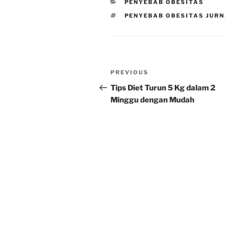
CATEGORIES
PENYEBAB OBESITAS
TAGS
PENYEBAB OBESITAS JUR
Post
Previous
PREVIOUS
navigation
Post
Tips Diet Turun 5 Kg dalam 2
Minggu dengan Mudah