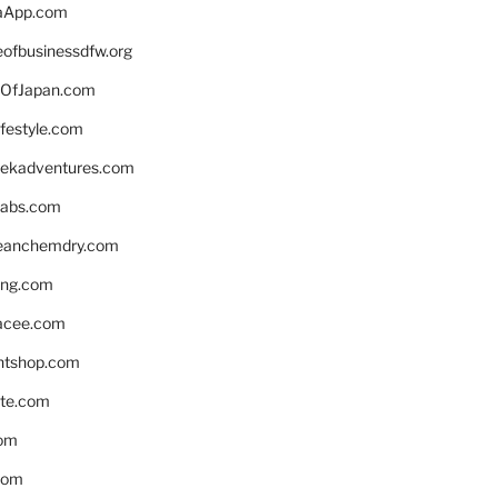
aApp.com
eofbusinessdfw.org
OfJapan.com
ifestyle.com
eekadventures.com
labs.com
leanchemdry.com
ing.com
acee.com
ntshop.com
te.com
om
com