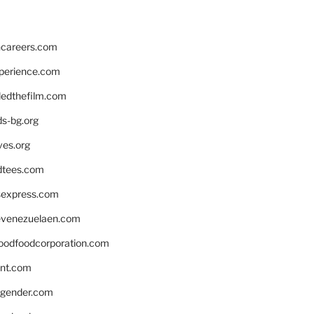
hcareers.com
xperience.com
edthefilm.com
ds-bg.org
ves.org
tees.com
rsexpress.com
venezuelaen.com
oodfoodcorporation.com
nnt.com
gender.com