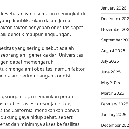
January 2026
kesehatan yang semakin meningkat di
December 20
yang dipublikasikan dalam Jurnal
faktor-faktor penyebab obesitas dapat
November 20
 baik genetik maupun lingkungan.
September 20
esitas yang sering disebut adalah
August 2025
, seorang ahli genetika dari Universitas
July 2025
“gen dapat memengaruhi
uk mengalami obesitas, namun faktor
June 2025
ran dalam perkembangan kondisi
May 2025
March 2025
r lingkungan juga memainkan peran
sus obesitas. Profesor Jane Doe,
February 2025
rsitas California, menekankan bahwa
January 2025
dukung gaya hidup sehat, seperti
ehat dan minimnya akses ke fasilitas
December 20