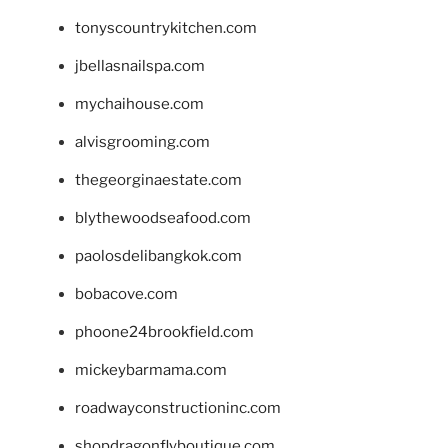
tonyscountrykitchen.com
jbellasnailspa.com
mychaihouse.com
alvisgrooming.com
thegeorginaestate.com
blythewoodseafood.com
paolosdelibangkok.com
bobacove.com
phoone24brookfield.com
mickeybarmama.com
roadwayconstructioninc.com
shopdragonflyboutique.com