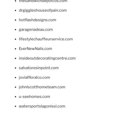
thesandwichdepotcos.com
drgiggleshouseofpain.com
hotflashdesigns.com
garagenadeau.com
lifestylechauffeurservice.com
EverNewNails.com
insideoutdecoratingcentre.com
salvatoresinpoint.com
jovialfloralco.com
johnlscotthometeam.com
u-seehomes.com
watersportslagonissi.com