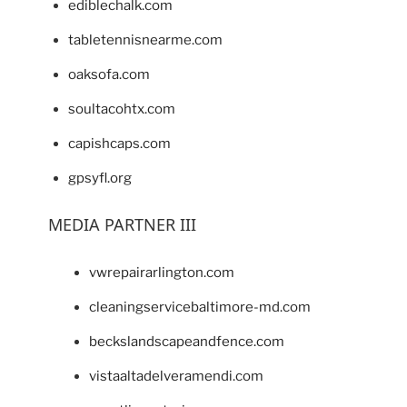
ediblechalk.com
tabletennisnearme.com
oaksofa.com
soultacohtx.com
capishcaps.com
gpsyfl.org
MEDIA PARTNER III
vwrepairarlington.com
cleaningservicebaltimore-md.com
beckslandscapeandfence.com
vistaaltadelveramendi.com