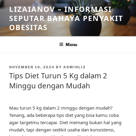
Skip
LIZAIANOV – INFORMASI
to
SEPUTAR BAHAYA PENYAKIT
content
OBESITAS
Menu
POSTED
NOVEMBER 10, 2024
BY
ADMINLIZ
ON
Tips Diet Turun 5 Kg dalam 2
Minggu dengan Mudah
Mau turun 5 kg dalam 2 minggu dengan mudah?
Tenang, ada beberapa tips diet yang bisa kamu coba
agar targetmu tercapai. Diet memang bukan hal yang
mudah, tapi dengan sedikit usaha dan konsistensi,