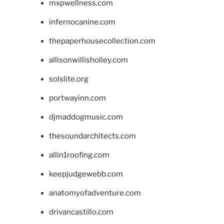
mxpwellness.com
infernocanine.com
thepaperhousecollection.com
allisonwillisholley.com
solslite.org
portwayinn.com
djmaddogmusic.com
thesoundarchitects.com
allin1roofing.com
keepjudgewebb.com
anatomyofadventure.com
drivancastillo.com