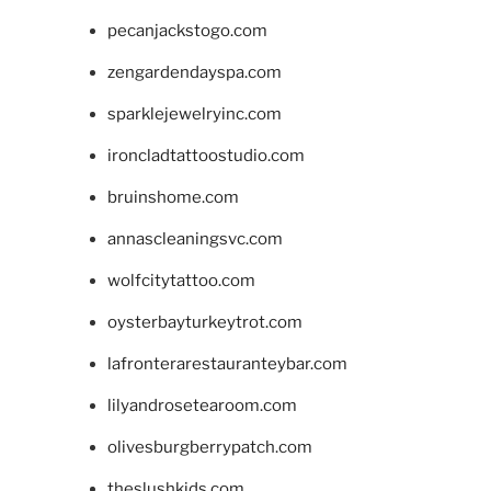
pecanjackstogo.com
zengardendayspa.com
sparklejewelryinc.com
ironcladtattoostudio.com
bruinshome.com
annascleaningsvc.com
wolfcitytattoo.com
oysterbayturkeytrot.com
lafronterarestauranteybar.com
lilyandrosetearoom.com
olivesburgberrypatch.com
theslushkids.com