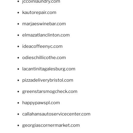
jccoinlaundry.com
kautorepair.com
marjaeswinebar.com
elmazatlanclinton.com
ideacoffeenyc.com
odieschillicothe.com
lacantinitagalesburg.com
pizzadeliverybristol.com
greenstarsmogcheck.com
happypawspl.com
callahansautoservicecenter.com
georgiascornermarket.com