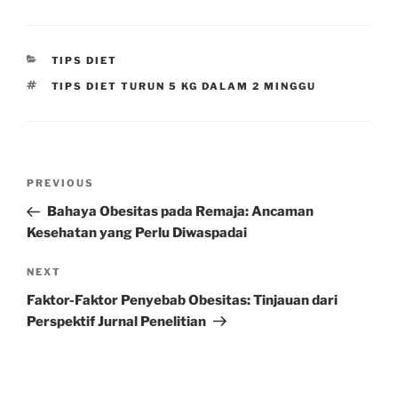
CATEGORIES
TIPS DIET
TAGS
TIPS DIET TURUN 5 KG DALAM 2 MINGGU
Post
Previous
PREVIOUS
navigation
Post
Bahaya Obesitas pada Remaja: Ancaman
Kesehatan yang Perlu Diwaspadai
Next
NEXT
Post
Faktor-Faktor Penyebab Obesitas: Tinjauan dari
Perspektif Jurnal Penelitian