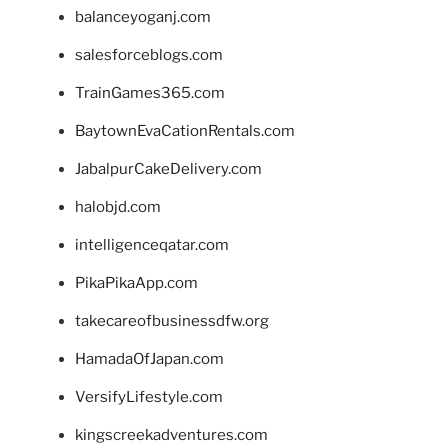
balanceyoganj.com
salesforceblogs.com
TrainGames365.com
BaytownEvaCationRentals.com
JabalpurCakeDelivery.com
halobjd.com
intelligenceqatar.com
PikaPikaApp.com
takecareofbusinessdfw.org
HamadaOfJapan.com
VersifyLifestyle.com
kingscreekadventures.com