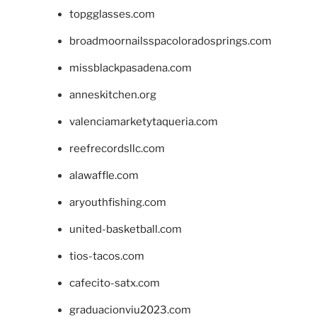
topgglasses.com
broadmoornailsspacoloradosprings.com
missblackpasadena.com
anneskitchen.org
valenciamarketytaqueria.com
reefrecordsllc.com
alawaffle.com
aryouthfishing.com
united-basketball.com
tios-tacos.com
cafecito-satx.com
graduacionviu2023.com