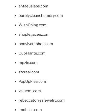
antaeuslabs.com
purelycleanchemdry.com
WishOping.com
shoplegacee.com
bonvivantshop.com
CupPlante.com
mpzin.com
stcreal.com
PopUpFlea.com
valueml.com
rebeccatorresjewelry.com
jmpbliss.com