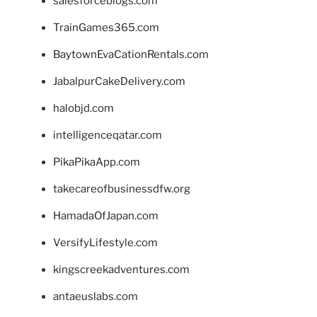
salesforceblogs.com
TrainGames365.com
BaytownEvaCationRentals.com
JabalpurCakeDelivery.com
halobjd.com
intelligenceqatar.com
PikaPikaApp.com
takecareofbusinessdfw.org
HamadaOfJapan.com
VersifyLifestyle.com
kingscreekadventures.com
antaeuslabs.com