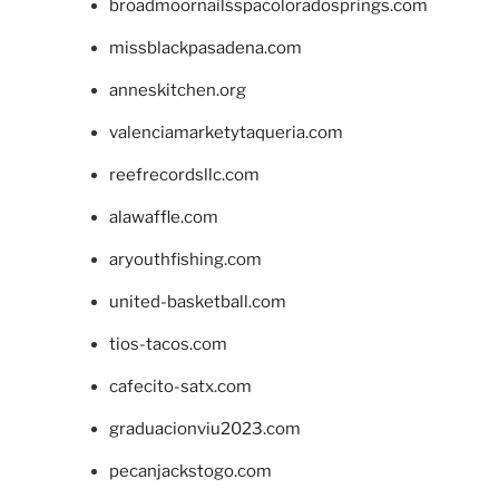
broadmoornailsspacoloradosprings.com
missblackpasadena.com
anneskitchen.org
valenciamarketytaqueria.com
reefrecordsllc.com
alawaffle.com
aryouthfishing.com
united-basketball.com
tios-tacos.com
cafecito-satx.com
graduacionviu2023.com
pecanjackstogo.com