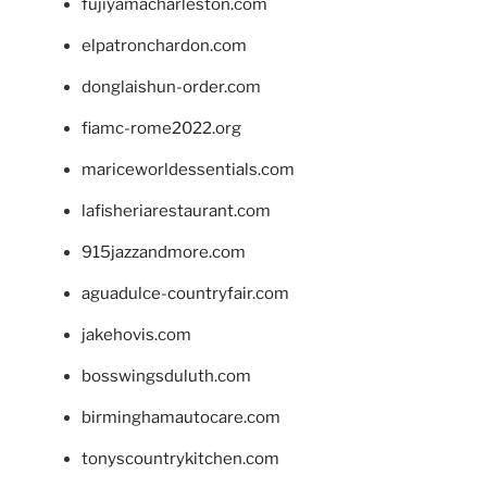
fujiyamacharleston.com
elpatronchardon.com
donglaishun-order.com
fiamc-rome2022.org
mariceworldessentials.com
lafisheriarestaurant.com
915jazzandmore.com
aguadulce-countryfair.com
jakehovis.com
bosswingsduluth.com
birminghamautocare.com
tonyscountrykitchen.com