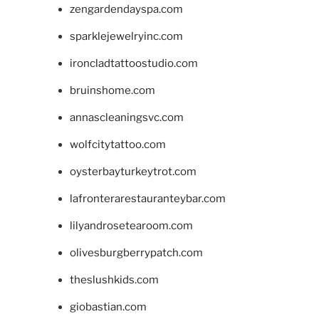
zengardendayspa.com
sparklejewelryinc.com
ironcladtattoostudio.com
bruinshome.com
annascleaningsvc.com
wolfcitytattoo.com
oysterbayturkeytrot.com
lafronterarestauranteybar.com
lilyandrosetearoom.com
olivesburgberrypatch.com
theslushkids.com
giobastian.com