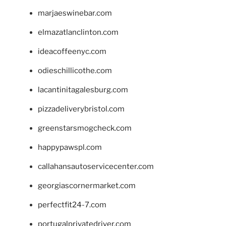
marjaeswinebar.com
elmazatlanclinton.com
ideacoffeenyc.com
odieschillicothe.com
lacantinitagalesburg.com
pizzadeliverybristol.com
greenstarsmogcheck.com
happypawspl.com
callahansautoservicecenter.com
georgiascornermarket.com
perfectfit24-7.com
portugalprivatedriver.com