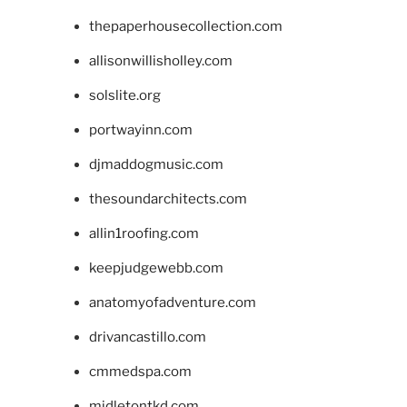
thepaperhousecollection.com
allisonwillisholley.com
solslite.org
portwayinn.com
djmaddogmusic.com
thesoundarchitects.com
allin1roofing.com
keepjudgewebb.com
anatomyofadventure.com
drivancastillo.com
cmmedspa.com
midletontkd.com