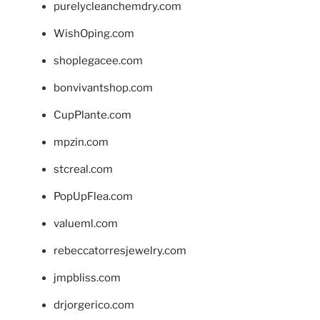
purelycleanchemdry.com
WishOping.com
shoplegacee.com
bonvivantshop.com
CupPlante.com
mpzin.com
stcreal.com
PopUpFlea.com
valueml.com
rebeccatorresjewelry.com
jmpbliss.com
drjorgerico.com