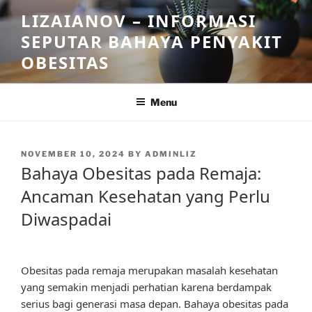
Skip
LIZAIANOV – INFORMASI
to
SEPUTAR BAHAYA PENYAKIT
content
OBESITAS
Menu
POSTED
NOVEMBER 10, 2024
BY
ADMINLIZ
ON
Bahaya Obesitas pada Remaja:
Ancaman Kesehatan yang Perlu
Diwaspadai
Obesitas pada remaja merupakan masalah kesehatan
yang semakin menjadi perhatian karena berdampak
serius bagi generasi masa depan. Bahaya obesitas pada