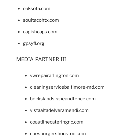
oaksofa.com
soultacohtx.com
capishcaps.com
gpsyfl.org
MEDIA PARTNER III
vwrepairarlington.com
cleaningservicebaltimore-md.com
beckslandscapeandfence.com
vistaaltadelveramendi.com
coastlinecateringnc.com
cuesburgershouston.com