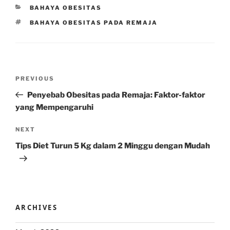
CATEGORIES
BAHAYA OBESITAS
TAGS
BAHAYA OBESITAS PADA REMAJA
Post
Previous
PREVIOUS
navigation
Post
Penyebab Obesitas pada Remaja: Faktor-faktor
yang Mempengaruhi
Next
NEXT
Post
Tips Diet Turun 5 Kg dalam 2 Minggu dengan Mudah
ARCHIVES