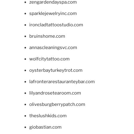
zengardendayspa.com
sparklejewelryinc.com
ironcladtattoostudio.com
bruinshome.com
annascleaningsvc.com
wolfcitytattoo.com
oysterbayturkeytrot.com
lafronterarestauranteybar.com
lilyandrosetearoom.com
olivesburgberrypatch.com
theslushkids.com
giobastian.com