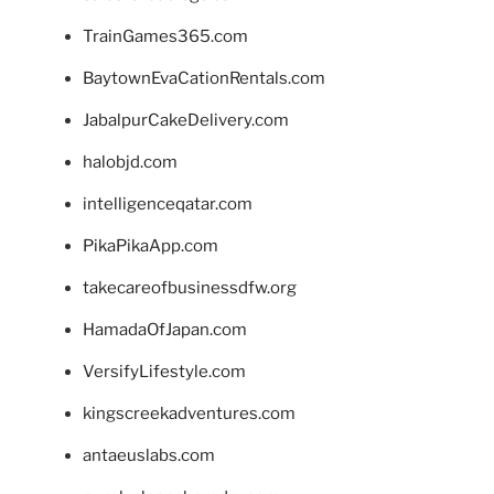
TrainGames365.com
BaytownEvaCationRentals.com
JabalpurCakeDelivery.com
halobjd.com
intelligenceqatar.com
PikaPikaApp.com
takecareofbusinessdfw.org
HamadaOfJapan.com
VersifyLifestyle.com
kingscreekadventures.com
antaeuslabs.com