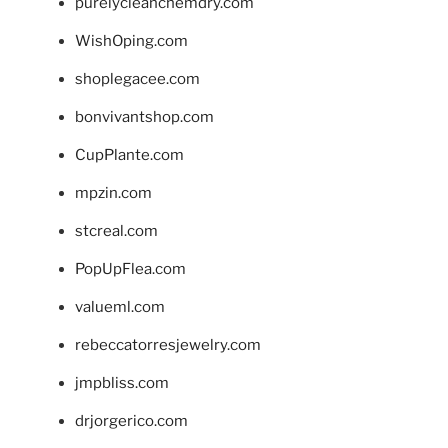
purelycleanchemdry.com
WishOping.com
shoplegacee.com
bonvivantshop.com
CupPlante.com
mpzin.com
stcreal.com
PopUpFlea.com
valueml.com
rebeccatorresjewelry.com
jmpbliss.com
drjorgerico.com