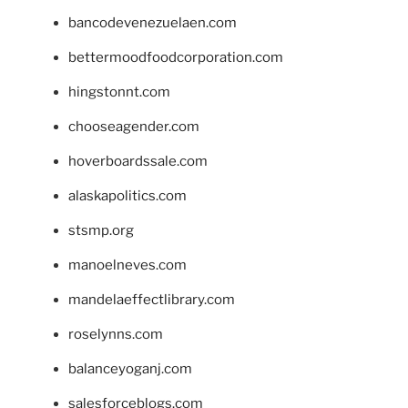
bancodevenezuelaen.com
bettermoodfoodcorporation.com
hingstonnt.com
chooseagender.com
hoverboardssale.com
alaskapolitics.com
stsmp.org
manoelneves.com
mandelaeffectlibrary.com
roselynns.com
balanceyoganj.com
salesforceblogs.com