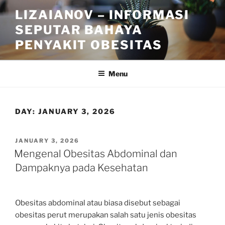
Skip
LIZAIANOV – INFORMASI
to
SEPUTAR BAHAYA
content
PENYAKIT OBESITAS
Menu
DAY:
JANUARY 3, 2026
POSTED
JANUARY 3, 2026
ON
Mengenal Obesitas Abdominal dan
Dampaknya pada Kesehatan
Obesitas abdominal atau biasa disebut sebagai
obesitas perut merupakan salah satu jenis obesitas