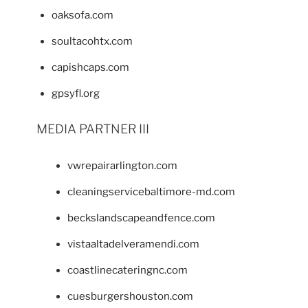
oaksofa.com
soultacohtx.com
capishcaps.com
gpsyfl.org
MEDIA PARTNER III
vwrepairarlington.com
cleaningservicebaltimore-md.com
beckslandscapeandfence.com
vistaaltadelveramendi.com
coastlinecateringnc.com
cuesburgershouston.com