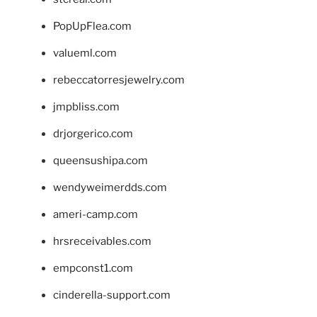
PopUpFlea.com
valueml.com
rebeccatorresjewelry.com
jmpbliss.com
drjorgerico.com
queensushipa.com
wendyweimerdds.com
ameri-camp.com
hrsreceivables.com
empconst1.com
cinderella-support.com