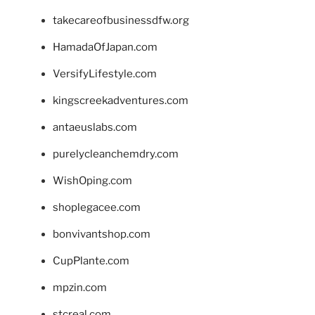
takecareofbusinessdfw.org
HamadaOfJapan.com
VersifyLifestyle.com
kingscreekadventures.com
antaeuslabs.com
purelycleanchemdry.com
WishOping.com
shoplegacee.com
bonvivantshop.com
CupPlante.com
mpzin.com
stcreal.com