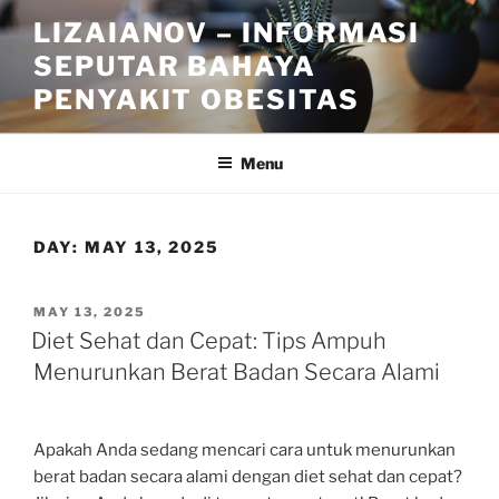
Skip
LIZAIANOV – INFORMASI
to
SEPUTAR BAHAYA
content
PENYAKIT OBESITAS
Menu
DAY:
MAY 13, 2025
POSTED
MAY 13, 2025
ON
Diet Sehat dan Cepat: Tips Ampuh
Menurunkan Berat Badan Secara Alami
Apakah Anda sedang mencari cara untuk menurunkan
berat badan secara alami dengan diet sehat dan cepat?