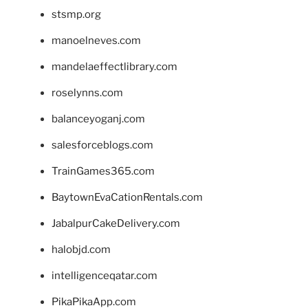
stsmp.org
manoelneves.com
mandelaeffectlibrary.com
roselynns.com
balanceyoganj.com
salesforceblogs.com
TrainGames365.com
BaytownEvaCationRentals.com
JabalpurCakeDelivery.com
halobjd.com
intelligenceqatar.com
PikaPikaApp.com