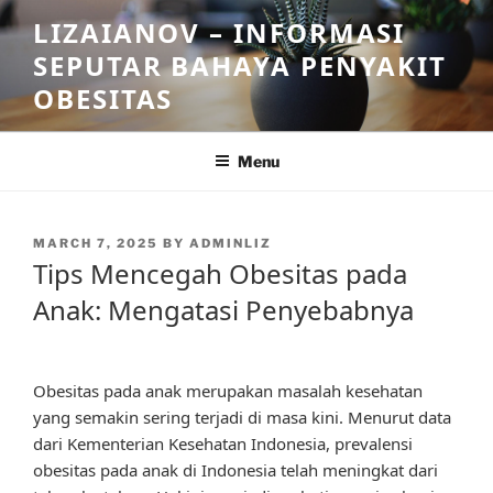
Skip
LIZAIANOV – INFORMASI
to
SEPUTAR BAHAYA PENYAKIT
content
OBESITAS
Menu
POSTED
MARCH 7, 2025
BY
ADMINLIZ
ON
Tips Mencegah Obesitas pada
Anak: Mengatasi Penyebabnya
Obesitas pada anak merupakan masalah kesehatan
yang semakin sering terjadi di masa kini. Menurut data
dari Kementerian Kesehatan Indonesia, prevalensi
obesitas pada anak di Indonesia telah meningkat dari