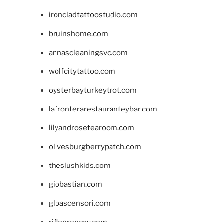
ironcladtattoostudio.com
bruinshome.com
annascleaningsvc.com
wolfcitytattoo.com
oysterbayturkeytrot.com
lafronterarestauranteybar.com
lilyandrosetearoom.com
olivesburgberrypatch.com
theslushkids.com
giobastian.com
glpascensori.com