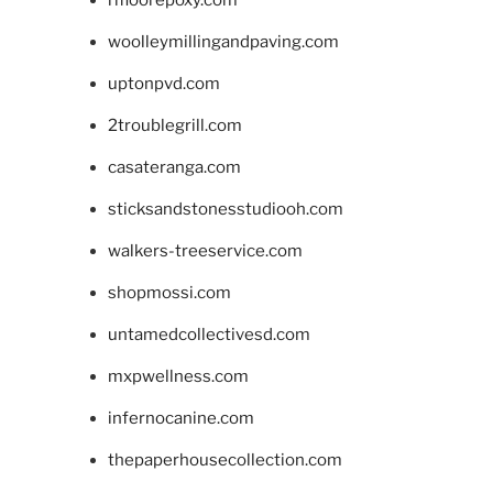
rifloorepoxy.com
woolleymillingandpaving.com
uptonpvd.com
2troublegrill.com
casateranga.com
sticksandstonesstudiooh.com
walkers-treeservice.com
shopmossi.com
untamedcollectivesd.com
mxpwellness.com
infernocanine.com
thepaperhousecollection.com