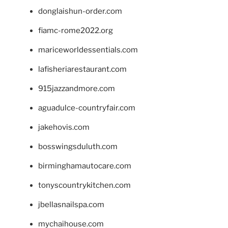
donglaishun-order.com
fiamc-rome2022.org
mariceworldessentials.com
lafisheriarestaurant.com
915jazzandmore.com
aguadulce-countryfair.com
jakehovis.com
bosswingsduluth.com
birminghamautocare.com
tonyscountrykitchen.com
jbellasnailspa.com
mychaihouse.com