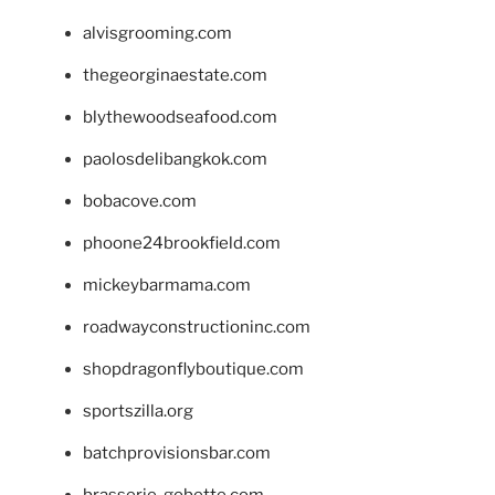
alvisgrooming.com
thegeorginaestate.com
blythewoodseafood.com
paolosdelibangkok.com
bobacove.com
phoone24brookfield.com
mickeybarmama.com
roadwayconstructioninc.com
shopdragonflyboutique.com
sportszilla.org
batchprovisionsbar.com
brasserie-gobette.com