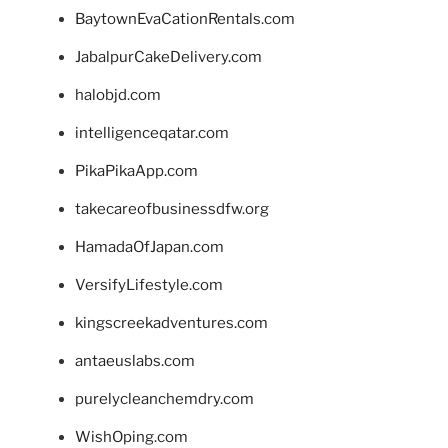
BaytownEvaCationRentals.com
JabalpurCakeDelivery.com
halobjd.com
intelligenceqatar.com
PikaPikaApp.com
takecareofbusinessdfw.org
HamadaOfJapan.com
VersifyLifestyle.com
kingscreekadventures.com
antaeuslabs.com
purelycleanchemdry.com
WishOping.com