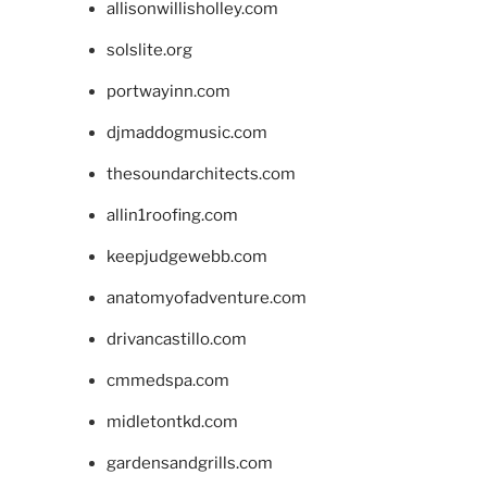
allisonwillisholley.com
solslite.org
portwayinn.com
djmaddogmusic.com
thesoundarchitects.com
allin1roofing.com
keepjudgewebb.com
anatomyofadventure.com
drivancastillo.com
cmmedspa.com
midletontkd.com
gardensandgrills.com