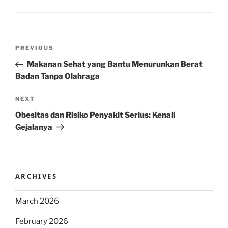
Post
Previous
PREVIOUS
navigation
Post
Makanan Sehat yang Bantu Menurunkan Berat
Badan Tanpa Olahraga
Next
NEXT
Post
Obesitas dan Risiko Penyakit Serius: Kenali
Gejalanya
ARCHIVES
March 2026
February 2026