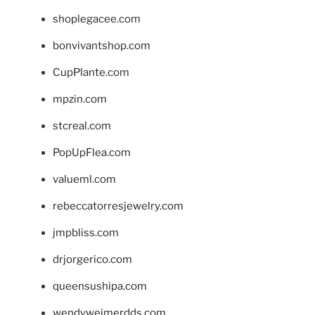
shoplegacee.com
bonvivantshop.com
CupPlante.com
mpzin.com
stcreal.com
PopUpFlea.com
valueml.com
rebeccatorresjewelry.com
jmpbliss.com
drjorgerico.com
queensushipa.com
wendyweimerdds.com