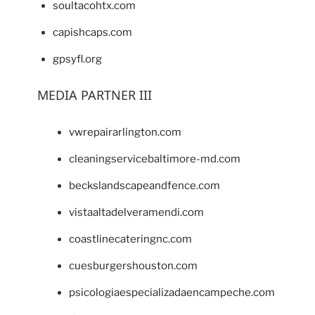
soultacohtx.com
capishcaps.com
gpsyfl.org
MEDIA PARTNER III
vwrepairarlington.com
cleaningservicebaltimore-md.com
beckslandscapeandfence.com
vistaaltadelveramendi.com
coastlinecateringnc.com
cuesburgershouston.com
psicologiaespecializadaencampeche.com