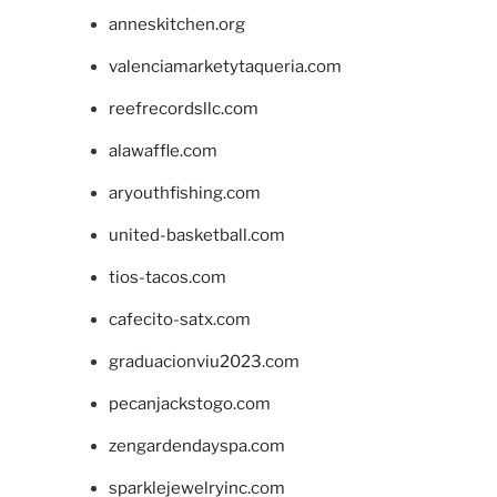
anneskitchen.org
valenciamarketytaqueria.com
reefrecordsllc.com
alawaffle.com
aryouthfishing.com
united-basketball.com
tios-tacos.com
cafecito-satx.com
graduacionviu2023.com
pecanjackstogo.com
zengardendayspa.com
sparklejewelryinc.com