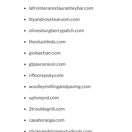
lafronterarestauranteybar.com
lilyandrosetearoom.com
olivesburgberrypatch.com
theslushkids.com
giobastian.com
glpascensori.com
rifloorepoxy.com
woolleymillingandpaving.com
uptonpvd.com
2troublegrill.com
casateranga.com
sticksandstonesstudiooh.com