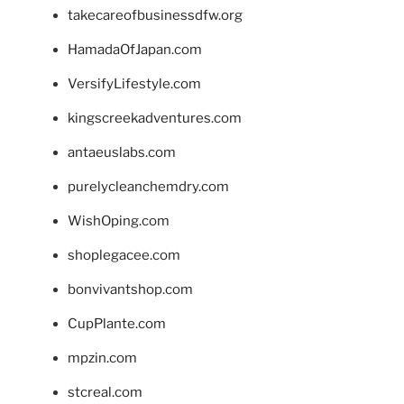
takecareofbusinessdfw.org
HamadaOfJapan.com
VersifyLifestyle.com
kingscreekadventures.com
antaeuslabs.com
purelycleanchemdry.com
WishOping.com
shoplegacee.com
bonvivantshop.com
CupPlante.com
mpzin.com
stcreal.com