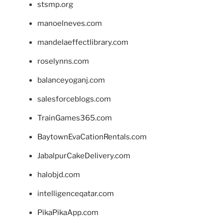
stsmp.org
manoelneves.com
mandelaeffectlibrary.com
roselynns.com
balanceyoganj.com
salesforceblogs.com
TrainGames365.com
BaytownEvaCationRentals.com
JabalpurCakeDelivery.com
halobjd.com
intelligenceqatar.com
PikaPikaApp.com