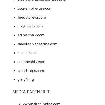
bbq-empire-usa.com
feedstoreva.com
drogopets.com
ediblechalk.com
tabletennisnearme.com
oaksofa.com
soultacohtx.com
capishcaps.com
gpsyfl.org
MEDIA PARTNER III
vwrepairarlington.com