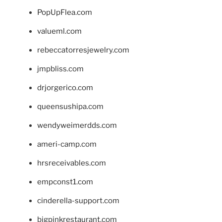
PopUpFlea.com
valueml.com
rebeccatorresjewelry.com
jmpbliss.com
drjorgerico.com
queensushipa.com
wendyweimerdds.com
ameri-camp.com
hrsreceivables.com
empconst1.com
cinderella-support.com
bigpinkrestaurant.com