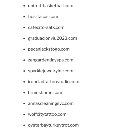
united-basketball.com
tios-tacos.com
cafecito-satx.com
graduacionviu2023.com
pecanjackstogo.com
zengardendayspa.com
sparklejewelryinc.com
ironcladtattoostudio.com
bruinshome.com
annascleaningsvc.com
wolfcitytattoo.com
oysterbayturkeytrot.com