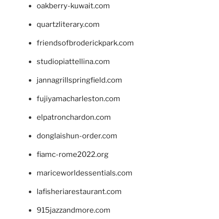
oakberry-kuwait.com
quartzliterary.com
friendsofbroderickpark.com
studiopiattellina.com
jannagrillspringfield.com
fujiyamacharleston.com
elpatronchardon.com
donglaishun-order.com
fiamc-rome2022.org
mariceworldessentials.com
lafisheriarestaurant.com
915jazzandmore.com