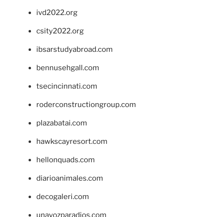
ivd2022.org
csity2022.org
ibsarstudyabroad.com
bennusehgall.com
tsecincinnati.com
roderconstructiongroup.com
plazabatai.com
hawkscayresort.com
hellonquads.com
diarioanimales.com
decogaleri.com
unavozparadios.com