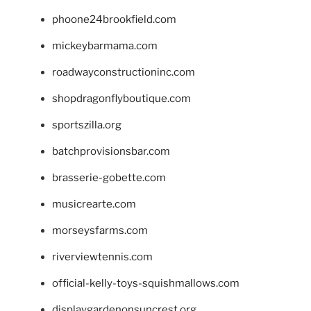
phoone24brookfield.com
mickeybarmama.com
roadwayconstructioninc.com
shopdragonflyboutique.com
sportszilla.org
batchprovisionsbar.com
brasserie-gobette.com
musicrearte.com
morseysfarms.com
riverviewtennis.com
official-kelly-toys-squishmallows.com
displaygardenonsuncrest.org