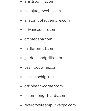
allin1roofing.com
keepjudgewebb.com
anatomyofadventure.com
drivancastillo.com
cmmedspa.com
midletontkd.com
gardensandgrills.com
basilfoodwine.com
nikko-tochigi.net
caribbean-corner.com
bluemoongiftcards.com
rivercitysteampunkexpo.com