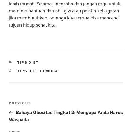
lebih mudah. Selamat mencoba dan jangan ragu untuk
meminta bantuan dari ahli gizi atau pelatih kebugaran
jika membutuhkan. Semoga kita semua bisa mencapai
tujuan hidup sehat kita.
CATEGORIES
TIPS DIET
TAGS
TIPS DIET PEMULA
Post
Previous
PREVIOUS
navigation
Post
Bahaya Obesitas Tingkat 2: Mengapa Anda Harus
Waspada