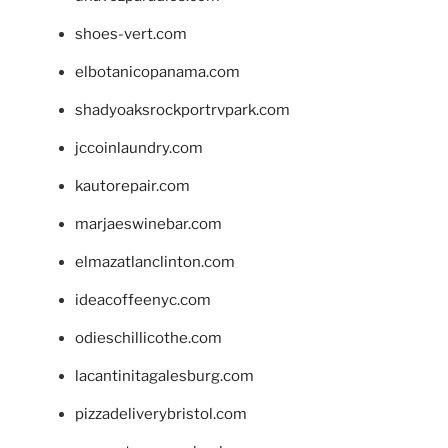
shoes-vert.com
elbotanicopanama.com
shadyoaksrockportrvpark.com
jccoinlaundry.com
kautorepair.com
marjaeswinebar.com
elmazatlanclinton.com
ideacoffeenyc.com
odieschillicothe.com
lacantinitagalesburg.com
pizzadeliverybristol.com