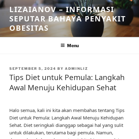
Skip
LIZAIANOV – INFORMASI
to
SEPUTAR BAHAYA PENYAKIT
content
OBESITAS
Menu
POSTED
SEPTEMBER 5, 2024
BY
ADMINLIZ
ON
Tips Diet untuk Pemula: Langkah
Awal Menuju Kehidupan Sehat
Halo semua, kali ini kita akan membahas tentang Tips
Diet untuk Pemula: Langkah Awal Menuju Kehidupan
Sehat. Diet seringkali dianggap sebagai hal yang sulit
untuk dilakukan, terutama bagi pemula. Namun,