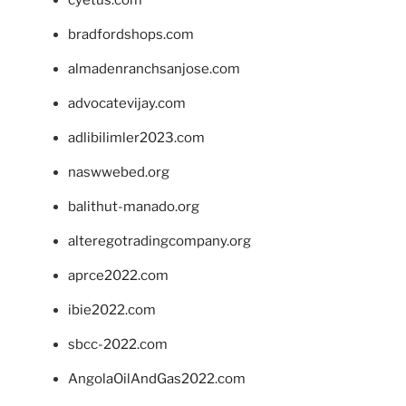
bradfordshops.com
almadenranchsanjose.com
advocatevijay.com
adlibilimler2023.com
naswwebed.org
balithut-manado.org
alteregotradingcompany.org
aprce2022.com
ibie2022.com
sbcc-2022.com
AngolaOilAndGas2022.com