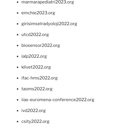
marmarapediatri2023.org
emchie2023.org
girisimselradyoloji2022.org
utcd2022.org
biosensor2022.org
ialp2022.org
klivet2022.org
ifac-hms2022.org
taoms2022.org
iias-euromena-conference2022.org
ivd2022.org
csity2022.org