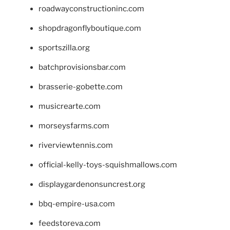
roadwayconstructioninc.com
shopdragonflyboutique.com
sportszilla.org
batchprovisionsbar.com
brasserie-gobette.com
musicrearte.com
morseysfarms.com
riverviewtennis.com
official-kelly-toys-squishmallows.com
displaygardenonsuncrest.org
bbq-empire-usa.com
feedstoreva.com