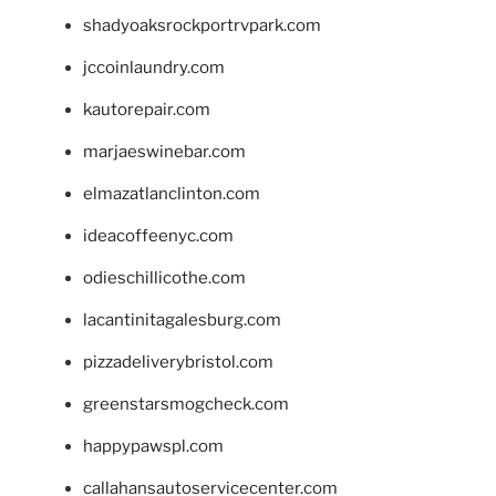
shadyoaksrockportrvpark.com
jccoinlaundry.com
kautorepair.com
marjaeswinebar.com
elmazatlanclinton.com
ideacoffeenyc.com
odieschillicothe.com
lacantinitagalesburg.com
pizzadeliverybristol.com
greenstarsmogcheck.com
happypawspl.com
callahansautoservicecenter.com