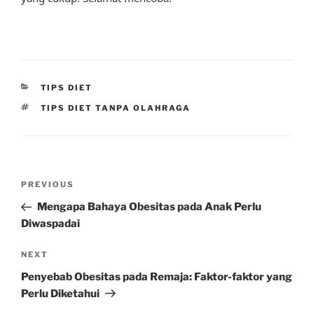
CATEGORIES
TIPS DIET
TAGS
TIPS DIET TANPA OLAHRAGA
Post
Previous
PREVIOUS
navigation
Post
Mengapa Bahaya Obesitas pada Anak Perlu
Diwaspadai
Next
NEXT
Post
Penyebab Obesitas pada Remaja: Faktor-faktor yang
Perlu Diketahui