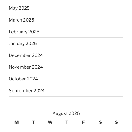
May 2025
March 2025
February 2025
January 2025
December 2024
November 2024
October 2024
September 2024
August 2026
M
T
W
T
F
S
S