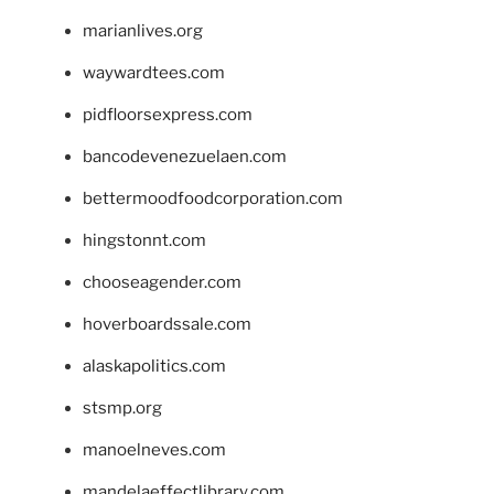
marianlives.org
waywardtees.com
pidfloorsexpress.com
bancodevenezuelaen.com
bettermoodfoodcorporation.com
hingstonnt.com
chooseagender.com
hoverboardssale.com
alaskapolitics.com
stsmp.org
manoelneves.com
mandelaeffectlibrary.com