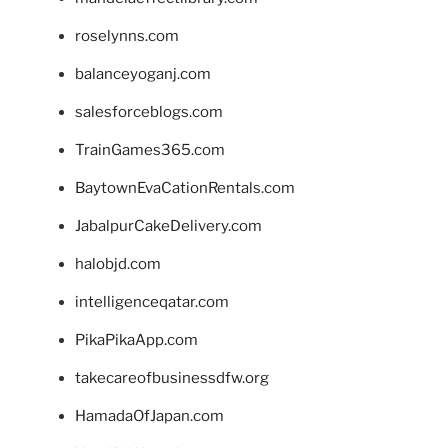
roselynns.com
balanceyoganj.com
salesforceblogs.com
TrainGames365.com
BaytownEvaCationRentals.com
JabalpurCakeDelivery.com
halobjd.com
intelligenceqatar.com
PikaPikaApp.com
takecareofbusinessdfw.org
HamadaOfJapan.com