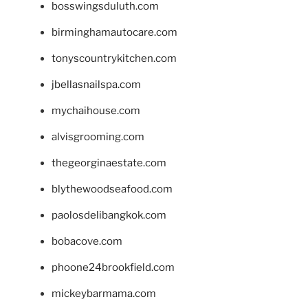
bosswingsduluth.com
birminghamautocare.com
tonyscountrykitchen.com
jbellasnailspa.com
mychaihouse.com
alvisgrooming.com
thegeorginaestate.com
blythewoodseafood.com
paolosdelibangkok.com
bobacove.com
phoone24brookfield.com
mickeybarmama.com