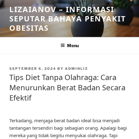
Skip
LIZAIANOV – INFORMASI
to
SEPUTAR BAHAYA PENYAKIT
content
OBESITAS
Menu
POSTED
SEPTEMBER 6, 2024
BY
ADMINLIZ
ON
Tips Diet Tanpa Olahraga: Cara
Menurunkan Berat Badan Secara
Efektif
Terkadang, menjaga berat badan ideal bisa menjadi
tantangan tersendiri bagi sebagian orang. Apalagi bagi
mereka yang tidak begitu menyukai olahraga. Tapi