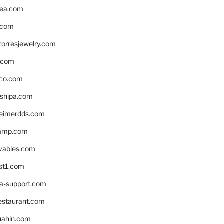
ea.com
.com
torresjewelry.com
s.com
ico.com
shipa.com
eimerdds.com
camp.com
ivables.com
st1.com
la-support.com
estaurant.com
uahin.com