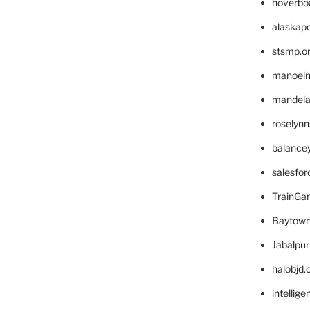
hoverbo
alaskapo
stsmp.o
manoel
mandelae
roselyn
balance
salesfo
TrainG
Baytown
Jabalpu
halobjd
intellig