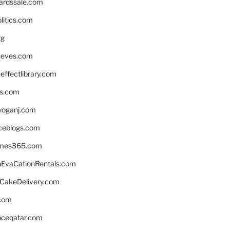
ardssale.com
litics.com
rg
neves.com
ffectlibrary.com
ns.com
yoganj.com
rceblogs.com
ames365.com
EvaCationRentals.com
rCakeDelivery.com
.com
enceqatar.com