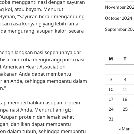
encoba mengganti nasi dengan sayuran
November 20
ng kol, atau bayam. Menurut
rk Hyman, “Sayuran berair mengandung
October 2024
kan rasa kenyang yang lebih lama,
September 20
da mengurangi asupan kalori secara
 menghilangkan nasi sepenuhnya dari
M
T
 bisa mencoba mengurangi porsi nasi
 American Heart Association,
i makanan Anda dapat membantu
3
4
arian Anda, sehingga membantu dalam
n.”
10
11
17
18
tetap memperhatikan asupan protein
24
25
npa nasi Anda. Menurut ahli gizi
 “Asupan protein dan lemak sehat
31
angan, dan ikan dapat membantu
« Mar
on dalam tubuh, sehingga membantu