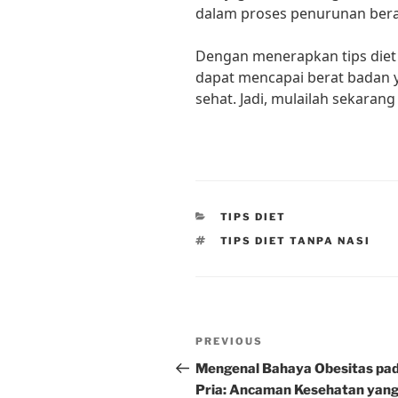
dalam proses penurunan bera
Dengan menerapkan tips diet t
dapat mencapai berat badan 
sehat. Jadi, mulailah sekara
CATEGORIES
TIPS DIET
TAGS
TIPS DIET TANPA NASI
Post
Previous
PREVIOUS
navigation
Post
Mengenal Bahaya Obesitas pa
Pria: Ancaman Kesehatan yan