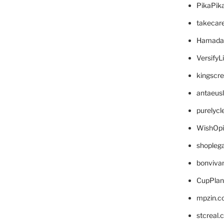
PikaPik
takecar
Hamada
VersifyL
kingscr
antaeus
purelyc
WishOp
shopleg
bonviva
CupPlan
mpzin.c
stcreal.