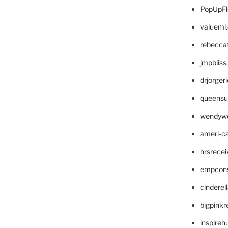
PopUpFl
valueml
rebecca
jmpblis
drjorger
queensu
wendyw
ameri-
hrsrece
empcon
cinderel
bigpinkr
inspireh