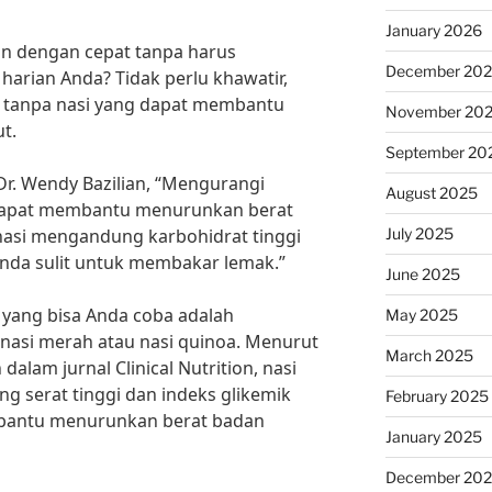
January 2026
n dengan cepat tanpa harus
December 20
harian Anda? Tidak perlu khawatir,
t tanpa nasi yang dapat membantu
November 20
t.
September 20
Dr. Wendy Bazilian, “Mengurangi
August 2025
n dapat membantu menurunkan berat
July 2025
nasi mengandung karbohidrat tinggi
da sulit untuk membakar lemak.”
June 2025
si yang bisa Anda coba adalah
May 2025
nasi merah atau nasi quinoa. Menurut
March 2025
dalam jurnal Clinical Nutrition, nasi
 serat tinggi dan indeks glikemik
February 2025
bantu menurunkan berat badan
January 2025
December 20