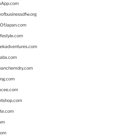
aApp.com
eofbusinessdfw.org
OfJapan.com
ifestyle.com
eekadventures.com
labs.com
leanchemdry.com
ing.com
acee.com
ntshop.com
te.com
om
com