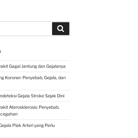
Search
S
kit Gagal Jantung dan Gejalanya
ng Koroner: Penyebab, Gejala, dan
deteksi Gejala Stroke Sejak Dini
kit Aterosklerosis: Penyebab,
encegahan
ejala Plak Arteri yang Perlu