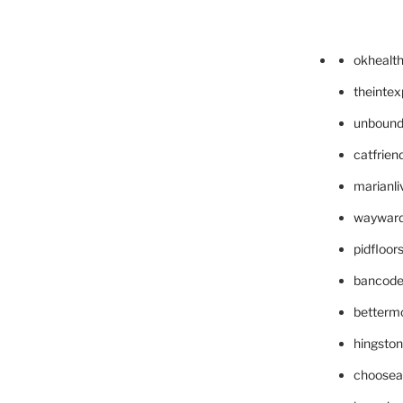
okhealt
theinte
unbound
catfrien
marianli
wayward
pidfloo
bancode
betterm
hingsto
choosea