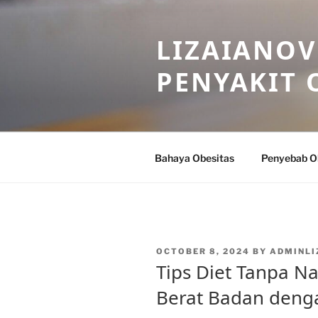
Skip
to
LIZAIANOV
content
PENYAKIT 
Bahaya Obesitas
Penyebab O
POSTED
OCTOBER 8, 2024
BY
ADMINLI
ON
Tips Diet Tanpa N
Berat Badan deng