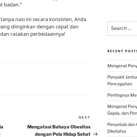
t badan.”
anpa nasi ini secara konsisten, Anda
Search
yang diinginkan dengan cepat dan
for:
ng dan rasakan perbedaannya!
RECENT POST
Mengenal Penya
Penyakit Jantu
Pencegahan
Pentingnya Men
Mengenal Penya
Gejala, dan P
NEXT
Next
Penyebab dan G
Post
da
Mengatasi Bahaya Obesitas
Diketahui
g
dengan Pola Hidup Sehat