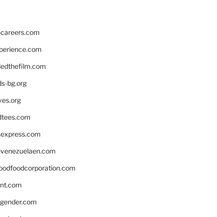
hcareers.com
xperience.com
edthefilm.com
ds-bg.org
ves.org
tees.com
rsexpress.com
venezuelaen.com
oodfoodcorporation.com
nnt.com
gender.com