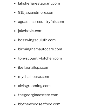
lafisheriarestaurant.com
915jazzandmore.com
aguadulce-countryfair.com
jakehovis.com
bosswingsduluth.com
birminghamautocare.com
tonyscountrykitchen.com
jbellasnailspa.com
mychaihouse.com
alvisgrooming.com
thegeorginaestate.com
blythewoodseafood.com