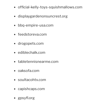
official-kelly-toys-squishmallows.com
displaygardenonsuncrest.org
bbq-empire-usa.com
feedstoreva.com
drogopets.com
ediblechalk.com
tabletennisnearme.com
oaksofa.com
soultacohtx.com
capishcaps.com
gpsyfl.org