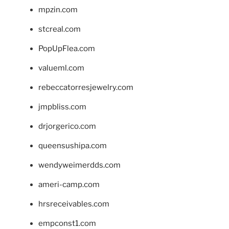
mpzin.com
stcreal.com
PopUpFlea.com
valueml.com
rebeccatorresjewelry.com
jmpbliss.com
drjorgerico.com
queensushipa.com
wendyweimerdds.com
ameri-camp.com
hrsreceivables.com
empconst1.com