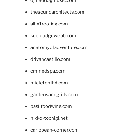
djmaddogmusic.com
thesoundarchitects.com
allin1roofing.com
keepjudgewebb.com
anatomyofadventure.com
drivancastillo.com
cmmedspa.com
midletontkd.com
gardensandgrills.com
basilfoodwine.com
nikko-tochigi.net
caribbean-corner.com