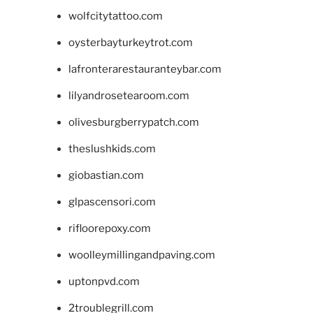
wolfcitytattoo.com
oysterbayturkeytrot.com
lafronterarestauranteybar.com
lilyandrosetearoom.com
olivesburgberrypatch.com
theslushkids.com
giobastian.com
glpascensori.com
rifloorepoxy.com
woolleymillingandpaving.com
uptonpvd.com
2troublegrill.com