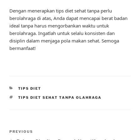
Dengan menerapkan tips diet sehat tanpa perlu
berolahraga di atas, Anda dapat mencapai berat badan
ideal tanpa harus mengorbankan waktu untuk
berolahraga. Ingatlah untuk selalu konsisten dan
disiplin dalam menjaga pola makan sehat. Semoga
bermanfaat!
CATEGORIES
TIPS DIET
TAGS
TIPS DIET SEHAT TANPA OLAHRAGA
Post
Previous
PREVIOUS
navigation
Post