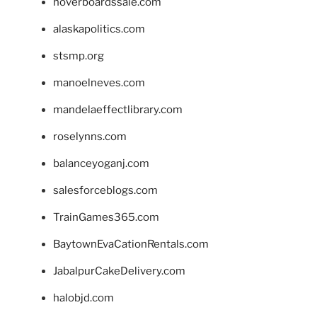
hoverboardssale.com
alaskapolitics.com
stsmp.org
manoelneves.com
mandelaeffectlibrary.com
roselynns.com
balanceyoganj.com
salesforceblogs.com
TrainGames365.com
BaytownEvaCationRentals.com
JabalpurCakeDelivery.com
halobjd.com