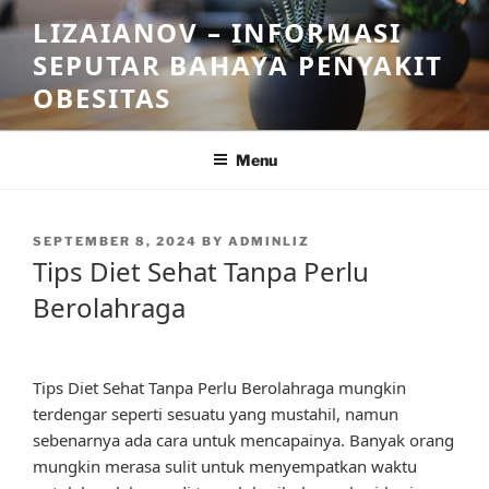
Skip
LIZAIANOV – INFORMASI
to
SEPUTAR BAHAYA PENYAKIT
content
OBESITAS
Menu
POSTED
SEPTEMBER 8, 2024
BY
ADMINLIZ
ON
Tips Diet Sehat Tanpa Perlu
Berolahraga
Tips Diet Sehat Tanpa Perlu Berolahraga mungkin
terdengar seperti sesuatu yang mustahil, namun
sebenarnya ada cara untuk mencapainya. Banyak orang
mungkin merasa sulit untuk menyempatkan waktu