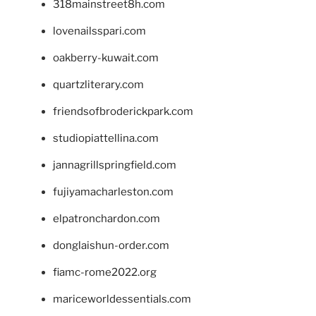
318mainstreet8h.com
lovenailsspari.com
oakberry-kuwait.com
quartzliterary.com
friendsofbroderickpark.com
studiopiattellina.com
jannagrillspringfield.com
fujiyamacharleston.com
elpatronchardon.com
donglaishun-order.com
fiamc-rome2022.org
mariceworldessentials.com