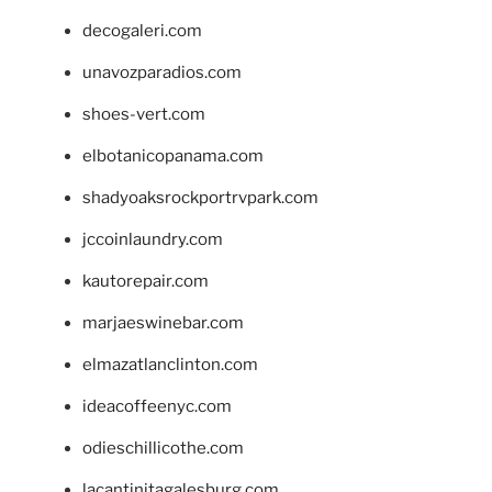
decogaleri.com
unavozparadios.com
shoes-vert.com
elbotanicopanama.com
shadyoaksrockportrvpark.com
jccoinlaundry.com
kautorepair.com
marjaeswinebar.com
elmazatlanclinton.com
ideacoffeenyc.com
odieschillicothe.com
lacantinitagalesburg.com