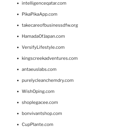
intelligenceqatar.com
PikaPikaApp.com
takecareofbusinessdfw.org
HamadaOfJapan.com
VersifyLifestyle.com
kingscreekadventures.com
antaeuslabs.com
purelycleanchemdry.com
WishOping.com
shoplegacee.com
bonvivantshop.com
CupPlante.com