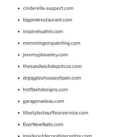
cinderella-support.com
bigpinkrestaurant.com
inspirehuahin.com
memmingerspainting.com
jeremypbeasley.com
thesandwichdepotcos.com
drgiggleshouseofpain.com
hotflashdesigns.com
garagenadeau.com
lifestylechauffeurservice.com
EverNewNails.com
insideoutdecoratingcentre.com