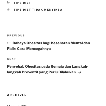
CATEGORIES
TIPS DIET
TAGS
TIPS DIET TIDAK MENYIKSA
Post
Previous
PREVIOUS
navigation
Post
Bahaya Obesitas bagi Kesehatan Mental dan
Fisik: Cara Mencegahnya
Next
NEXT
Post
Penyebab Obesitas pada Remaja dan Langkah-
langkah Preventif yang Perlu Dilakukan
ARCHIVES