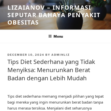
Skip
LIZAIANOV – INFORMASI
to
SEPUTAR BAHAYA PENYAKIT
content
OBESITAS
Menu
POSTED
DECEMBER 10, 2024
BY
ADMINLIZ
ON
Tips Diet Sederhana yang Tidak
Menyiksa: Menurunkan Berat
Badan dengan Lebih Mudah
Tips diet sederhana memang menjadi pilihan yang tepat
bagi mereka yang ingin menurunkan berat badan tanpa
harus merasa tersiksa. Menjalani diet seharusnya