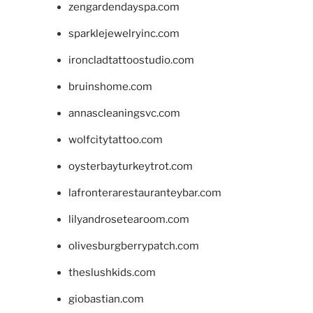
zengardendayspa.com
sparklejewelryinc.com
ironcladtattoostudio.com
bruinshome.com
annascleaningsvc.com
wolfcitytattoo.com
oysterbayturkeytrot.com
lafronterarestauranteybar.com
lilyandrosetearoom.com
olivesburgberrypatch.com
theslushkids.com
giobastian.com