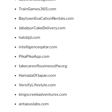
TrainGames365.com
BaytownEvaCationRentals.com
JabalpurCakeDelivery.com
halobjd.com
intelligenceqatar.com
PikaPikaApp.com
takecareofbusinessdfw.org
HamadaOfJapan.com
VersifyLifestyle.com
kingscreekadventures.com
antaeuslabs.com