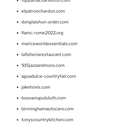
fujiyamacharleston.com
elpatronchardon.com
donglaishun-order.com
fiamc-rome2022.org
mariceworldessentials.com
lafisheriarestaurant.com
915jazzandmore.com
aguadulce-countryfair.com
jakehovis.com
bosswingsduluth.com
birminghamautocare.com
tonyscountrykitchen.com