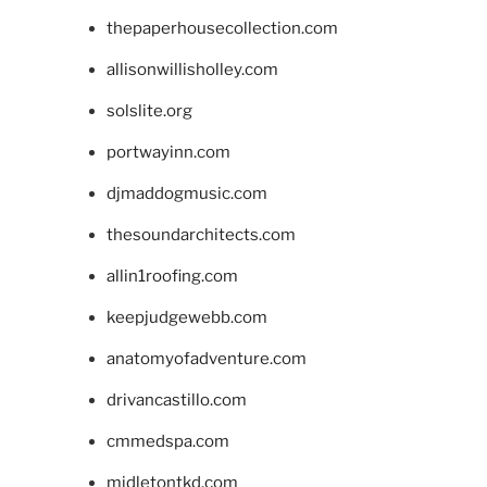
thepaperhousecollection.com
allisonwillisholley.com
solslite.org
portwayinn.com
djmaddogmusic.com
thesoundarchitects.com
allin1roofing.com
keepjudgewebb.com
anatomyofadventure.com
drivancastillo.com
cmmedspa.com
midletontkd.com