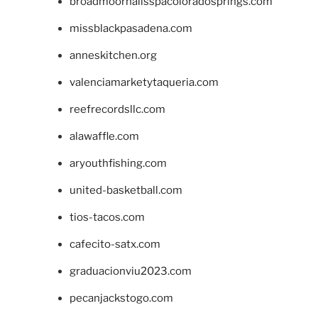
broadmoornailsspacoloradosprings.com
missblackpasadena.com
anneskitchen.org
valenciamarketytaqueria.com
reefrecordsllc.com
alawaffle.com
aryouthfishing.com
united-basketball.com
tios-tacos.com
cafecito-satx.com
graduacionviu2023.com
pecanjackstogo.com