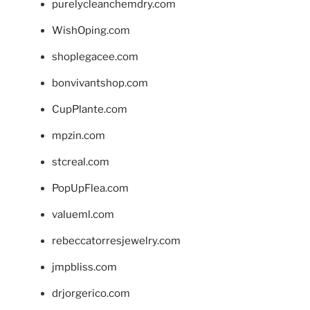
purelycleanchemdry.com
WishOping.com
shoplegacee.com
bonvivantshop.com
CupPlante.com
mpzin.com
stcreal.com
PopUpFlea.com
valueml.com
rebeccatorresjewelry.com
jmpbliss.com
drjorgerico.com