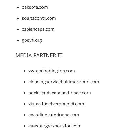
oaksofa.com
soultacohtx.com
capishcaps.com
gpsyfl.org
MEDIA PARTNER III
vwrepairarlington.com
cleaningservicebaltimore-md.com
beckslandscapeandfence.com
vistaaltadelveramendi.com
coastlinecateringnc.com
cuesburgershouston.com