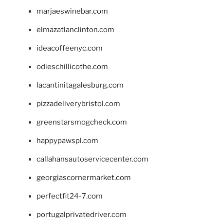
marjaeswinebar.com
elmazatlanclinton.com
ideacoffeenyc.com
odieschillicothe.com
lacantinitagalesburg.com
pizzadeliverybristol.com
greenstarsmogcheck.com
happypawspl.com
callahansautoservicecenter.com
georgiascornermarket.com
perfectfit24-7.com
portugalprivatedriver.com