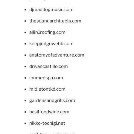
djmaddogmusic.com
thesoundarchitects.com
allin1roofing.com
keepjudgewebb.com
anatomyofadventure.com
drivancastillo.com
cmmedspa.com
midletontkd.com
gardensandgrills.com
basilfoodwine.com
nikko-tochigi.net