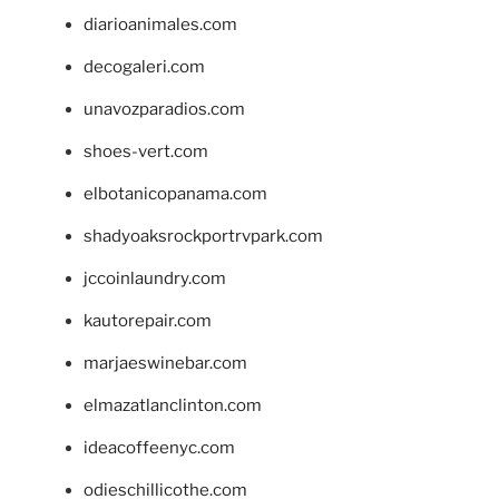
diarioanimales.com
decogaleri.com
unavozparadios.com
shoes-vert.com
elbotanicopanama.com
shadyoaksrockportrvpark.com
jccoinlaundry.com
kautorepair.com
marjaeswinebar.com
elmazatlanclinton.com
ideacoffeenyc.com
odieschillicothe.com