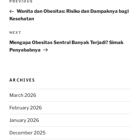
Previous
PREVIOUS
navigation
Post
Wanita dan Obesitas: Risiko dan Dampaknya bagi
Kesehatan
Next
NEXT
Post
Mengapa Obesitas Sentral Banyak Terjadi? Simak
Penyebabnya
ARCHIVES
March 2026
February 2026
January 2026
December 2025