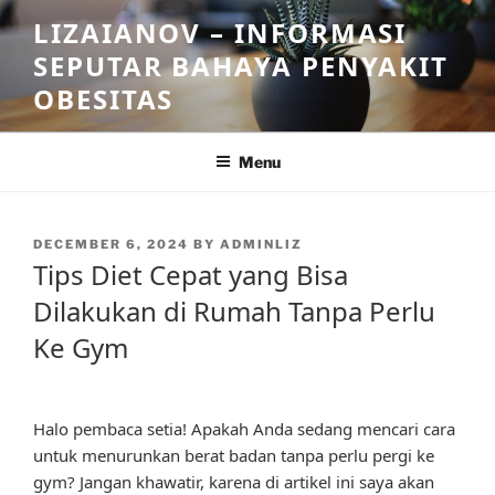
Skip
LIZAIANOV – INFORMASI
to
SEPUTAR BAHAYA PENYAKIT
content
OBESITAS
Menu
POSTED
DECEMBER 6, 2024
BY
ADMINLIZ
ON
Tips Diet Cepat yang Bisa
Dilakukan di Rumah Tanpa Perlu
Ke Gym
Halo pembaca setia! Apakah Anda sedang mencari cara
untuk menurunkan berat badan tanpa perlu pergi ke
gym? Jangan khawatir, karena di artikel ini saya akan