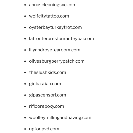
annascleaningsvc.com
wolfcitytattoo.com
oysterbayturkeytrot.com
lafronterarestauranteybar.com
lilyandrosetearoom.com
olivesburgberrypatch.com
theslushkids.com
giobastian.com
glpascensori.com
rifloorepoxy.com
woolleymillingandpaving.com
uptonpvd.com