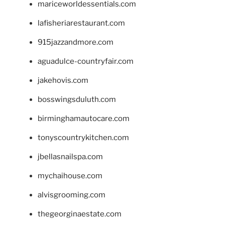
mariceworldessentials.com
lafisheriarestaurant.com
915jazzandmore.com
aguadulce-countryfair.com
jakehovis.com
bosswingsduluth.com
birminghamautocare.com
tonyscountrykitchen.com
jbellasnailspa.com
mychaihouse.com
alvisgrooming.com
thegeorginaestate.com