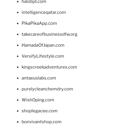
halobjd.com
intelligenceqatar.com
PikaPikaApp.com
takecareofbusinessdfw.org
HamadaOfJapan.com
VersifyLifestyle.com
kingscreekadventures.com
antaeuslabs.com
purelycleanchemdry.com
WishOping.com
shoplegacee.com
bonvivantshop.com