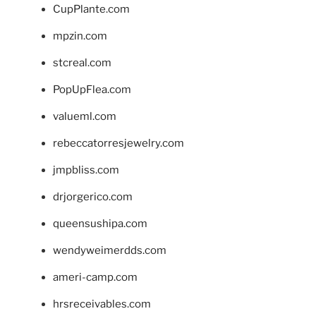
CupPlante.com
mpzin.com
stcreal.com
PopUpFlea.com
valueml.com
rebeccatorresjewelry.com
jmpbliss.com
drjorgerico.com
queensushipa.com
wendyweimerdds.com
ameri-camp.com
hrsreceivables.com