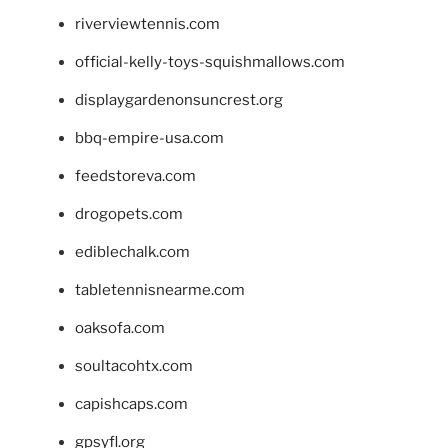
riverviewtennis.com
official-kelly-toys-squishmallows.com
displaygardenonsuncrest.org
bbq-empire-usa.com
feedstoreva.com
drogopets.com
ediblechalk.com
tabletennisnearme.com
oaksofa.com
soultacohtx.com
capishcaps.com
gpsyfl.org