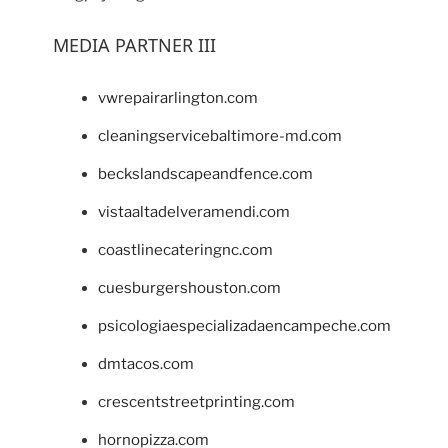
MEDIA PARTNER III
vwrepairarlington.com
cleaningservicebaltimore-md.com
beckslandscapeandfence.com
vistaaltadelveramendi.com
coastlinecateringnc.com
cuesburgershouston.com
psicologiaespecializadaencampeche.com
dmtacos.com
crescentstreetprinting.com
hornopizza.com