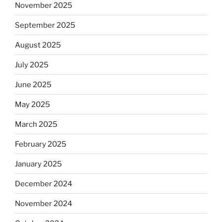
November 2025
September 2025
August 2025
July 2025
June 2025
May 2025
March 2025
February 2025
January 2025
December 2024
November 2024