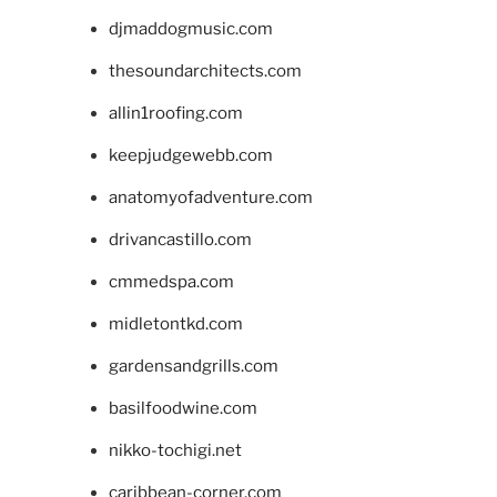
djmaddogmusic.com
thesoundarchitects.com
allin1roofing.com
keepjudgewebb.com
anatomyofadventure.com
drivancastillo.com
cmmedspa.com
midletontkd.com
gardensandgrills.com
basilfoodwine.com
nikko-tochigi.net
caribbean-corner.com