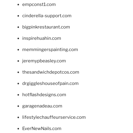
empconst1.com
cinderella-support.com
bigpinkrestaurant.com
inspirehuahin.com
memmingerspainting.com
jeremypbeasley.com
thesandwichdepotcos.com
drgiggleshouseofpain.com
hotflashdesigns.com
garagenadeau.com
lifestylechauffeurservice.com
EverNewNails.com