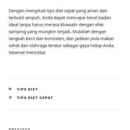
Dengan mengikuti tips diet cepat yang aman dan
terbukti ampuh, Anda dapat mencapai berat badan
ideal tanpa harus merasa khawatir dengan efek
samping yang mungkin terjadi. Mulailah dengan
langkah kecil dan konsisten, dan jadikan pola makan
sehat dan olahraga teratur sebagai gaya hidup Anda.
Selamat mencoba!
CATEGORIES
TIPS DIET
TAGS
TIPS DIET CEPAT
Post
PREVIOUS