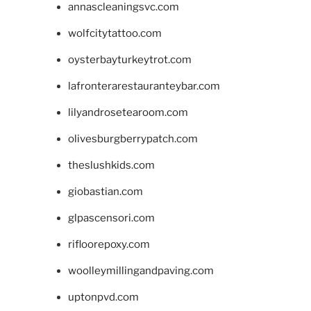
annascleaningsvc.com
wolfcitytattoo.com
oysterbayturkeytrot.com
lafronterarestauranteybar.com
lilyandrosetearoom.com
olivesburgberrypatch.com
theslushkids.com
giobastian.com
glpascensori.com
rifloorepoxy.com
woolleymillingandpaving.com
uptonpvd.com