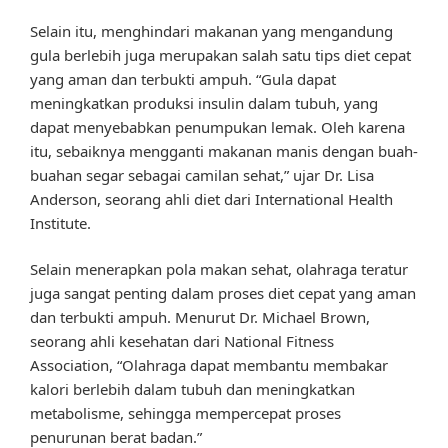
Selain itu, menghindari makanan yang mengandung
gula berlebih juga merupakan salah satu tips diet cepat
yang aman dan terbukti ampuh. “Gula dapat
meningkatkan produksi insulin dalam tubuh, yang
dapat menyebabkan penumpukan lemak. Oleh karena
itu, sebaiknya mengganti makanan manis dengan buah-
buahan segar sebagai camilan sehat,” ujar Dr. Lisa
Anderson, seorang ahli diet dari International Health
Institute.
Selain menerapkan pola makan sehat, olahraga teratur
juga sangat penting dalam proses diet cepat yang aman
dan terbukti ampuh. Menurut Dr. Michael Brown,
seorang ahli kesehatan dari National Fitness
Association, “Olahraga dapat membantu membakar
kalori berlebih dalam tubuh dan meningkatkan
metabolisme, sehingga mempercepat proses
penurunan berat badan.”