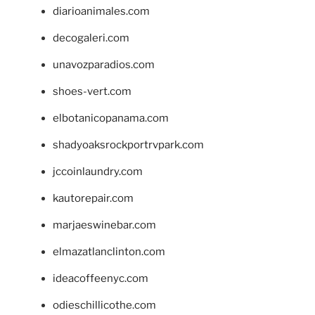
diarioanimales.com
decogaleri.com
unavozparadios.com
shoes-vert.com
elbotanicopanama.com
shadyoaksrockportrvpark.com
jccoinlaundry.com
kautorepair.com
marjaeswinebar.com
elmazatlanclinton.com
ideacoffeenyc.com
odieschillicothe.com