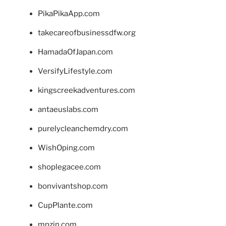
PikaPikaApp.com
takecareofbusinessdfw.org
HamadaOfJapan.com
VersifyLifestyle.com
kingscreekadventures.com
antaeuslabs.com
purelycleanchemdry.com
WishOping.com
shoplegacee.com
bonvivantshop.com
CupPlante.com
mpzin.com