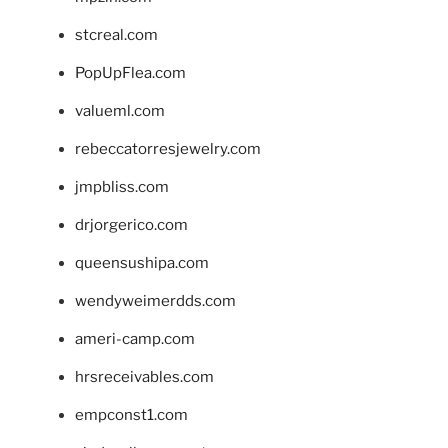
stcreal.com
PopUpFlea.com
valueml.com
rebeccatorresjewelry.com
jmpbliss.com
drjorgerico.com
queensushipa.com
wendyweimerdds.com
ameri-camp.com
hrsreceivables.com
empconst1.com