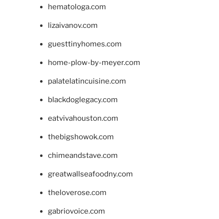
hematologa.com
lizaivanov.com
guesttinyhomes.com
home-plow-by-meyer.com
palatelatincuisine.com
blackdoglegacy.com
eatvivahouston.com
thebigshowok.com
chimeandstave.com
greatwallseafoodny.com
theloverose.com
gabriovoice.com