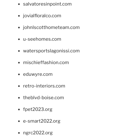
salvatoresinpoint.com
jovialfloralco.com
johnlscotthometeam.com
u-seehomes.com
watersportslagonissi.com
mischieffashion.com
eduwyre.com
retro-interiors.com
theblvd-boise.com
fpet2023.org
e-smart2022.org
ngrc2022.org