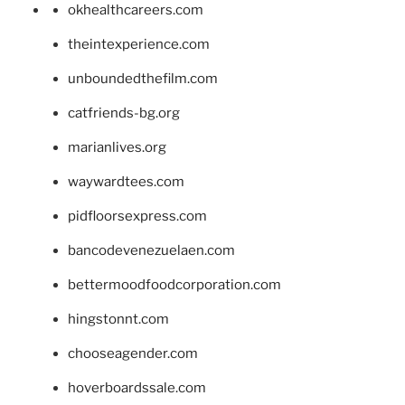
okhealthcareers.com
theintexperience.com
unboundedthefilm.com
catfriends-bg.org
marianlives.org
waywardtees.com
pidfloorsexpress.com
bancodevenezuelaen.com
bettermoodfoodcorporation.com
hingstonnt.com
chooseagender.com
hoverboardssale.com