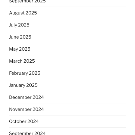
September 2025
August 2025
July 2025
June 2025
May 2025
March 2025
February 2025
January 2025
December 2024
November 2024
October 2024
September 2024