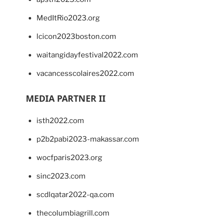
MedItRio2023.org
lcicon2023boston.com
waitangidayfestival2022.com
vacancesscolaires2022.com
MEDIA PARTNER II
isth2022.com
p2b2pabi2023-makassar.com
wocfparis2023.org
sinc2023.com
scdlqatar2022-qa.com
thecolumbiagrill.com