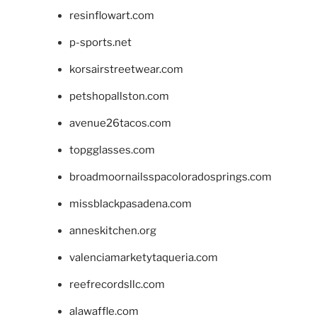
resinflowart.com
p-sports.net
korsairstreetwear.com
petshopallston.com
avenue26tacos.com
topgglasses.com
broadmoornailsspacoloradosprings.com
missblackpasadena.com
anneskitchen.org
valenciamarketytaqueria.com
reefrecordsllc.com
alawaffle.com