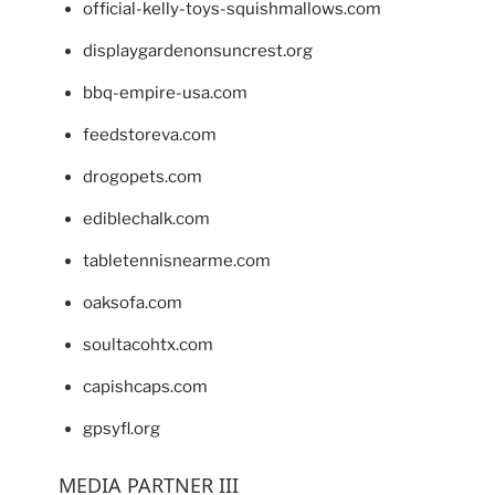
official-kelly-toys-squishmallows.com
displaygardenonsuncrest.org
bbq-empire-usa.com
feedstoreva.com
drogopets.com
ediblechalk.com
tabletennisnearme.com
oaksofa.com
soultacohtx.com
capishcaps.com
gpsyfl.org
MEDIA PARTNER III