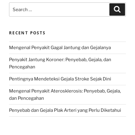
Search
Search
for:
RECENT POSTS
Mengenal Penyakit Gagal Jantung dan Gejalanya
Penyakit Jantung Koroner: Penyebab, Gejala, dan
Pencegahan
Pentingnya Mendeteksi Gejala Stroke Sejak Dini
Mengenal Penyakit Aterosklerosis: Penyebab, Gejala,
dan Pencegahan
Penyebab dan Gejala Plak Arteri yang Perlu Diketahui