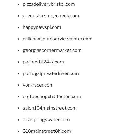
pizzadeliverybristol.com
greenstarsmogcheck.com
happypawspl.com
callahansautoservicecenter.com
georgiascornermarket.com
perfectfit24-7.com
portugalprivatedriver.com
von-racer.com
coffeeshopcharleston.com
salon104mainstreet.com
alkaspringswater.com
318mainstreet8h.com