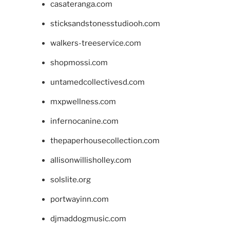
casateranga.com
sticksandstonesstudiooh.com
walkers-treeservice.com
shopmossi.com
untamedcollectivesd.com
mxpwellness.com
infernocanine.com
thepaperhousecollection.com
allisonwillisholley.com
solslite.org
portwayinn.com
djmaddogmusic.com