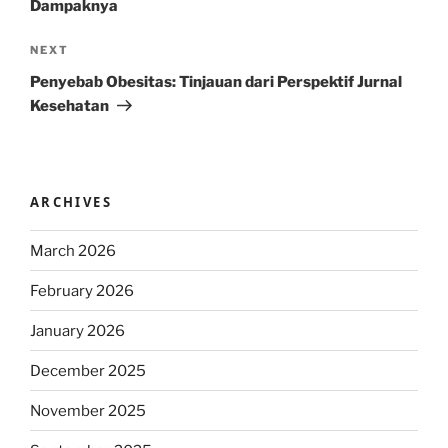
Dampaknya
Next
NEXT
Post
Penyebab Obesitas: Tinjauan dari Perspektif Jurnal
Kesehatan
ARCHIVES
March 2026
February 2026
January 2026
December 2025
November 2025