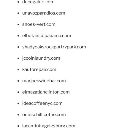
decogaleri.com
unavozparadios.com
shoes-vert.com
elbotanicopanama.com
shadyoaksrockportrvpark.com
jccoinlaundry.com
kautorepair.com
marjaeswinebar.com
elmazatlanclinton.com
ideacoffeenyc.com
odieschillicothe.com
lacantinitagalesburg.com