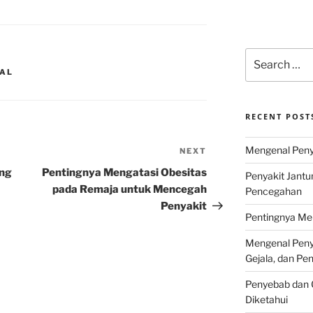
Search
for:
NAL
RECENT POST
Mengenal Penya
NEXT
Next
Post
ang
Pentingnya Mengatasi Obesitas
Penyakit Jantu
pada Remaja untuk Mencegah
Pencegahan
Penyakit
Pentingnya Men
Mengenal Penya
Gejala, dan P
Penyebab dan G
Diketahui