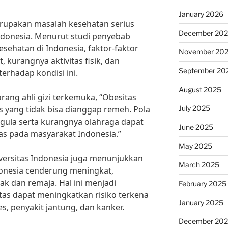
January 2026
rupakan masalah kesehatan serius
December 20
ndonesia. Menurut studi penyebab
esehatan di Indonesia, faktor-faktor
November 20
, kurangnya aktivitas fisik, dan
September 20
terhadap kondisi ini.
August 2025
orang ahli gizi terkemuka, “Obesitas
July 2025
yang tidak bisa dianggap remeh. Pola
gula serta kurangnya olahraga dapat
June 2025
as pada masyarakat Indonesia.”
May 2025
iversitas Indonesia juga menunjukkan
March 2025
donesia cenderung meningkat,
k dan remaja. Hal ini menjadi
February 2025
itas dapat meningkatkan risiko terkena
January 2025
es, penyakit jantung, dan kanker.
December 20