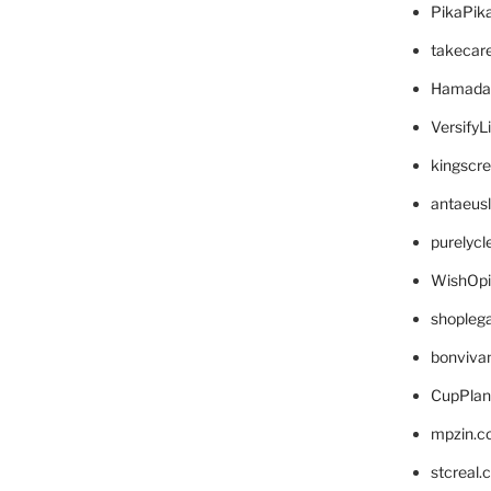
PikaPik
takecar
Hamada
VersifyL
kingscr
antaeus
purelyc
WishOp
shopleg
bonviva
CupPlan
mpzin.c
stcreal.