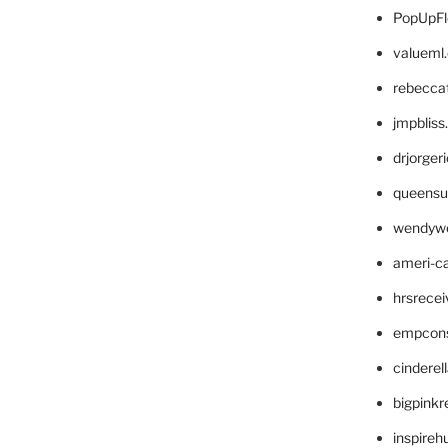
PopUpFl
valueml
rebecca
jmpblis
drjorger
queensu
wendyw
ameri-
hrsrece
empcon
cinderel
bigpinkr
inspireh