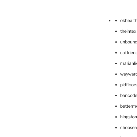
okhealt
theinte
unbound
catfrien
marianli
wayward
pidfloo
bancode
betterm
hingsto
choosea