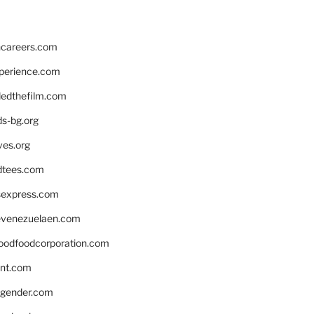
hcareers.com
xperience.com
edthefilm.com
ds-bg.org
ves.org
tees.com
rsexpress.com
venezuelaen.com
oodfoodcorporation.com
nnt.com
gender.com