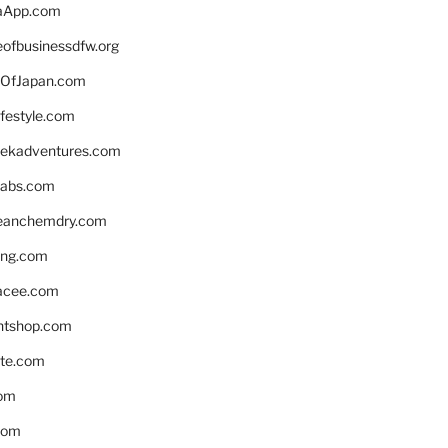
aApp.com
eofbusinessdfw.org
OfJapan.com
ifestyle.com
eekadventures.com
labs.com
leanchemdry.com
ing.com
acee.com
ntshop.com
te.com
om
com