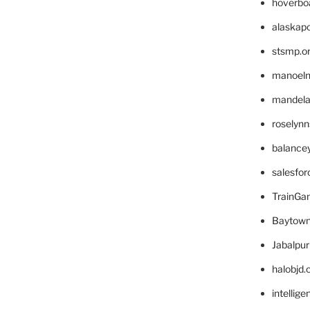
hoverbo
alaskapo
stsmp.o
manoel
mandelae
roselyn
balance
salesfo
TrainG
Baytown
Jabalpu
halobjd
intellig