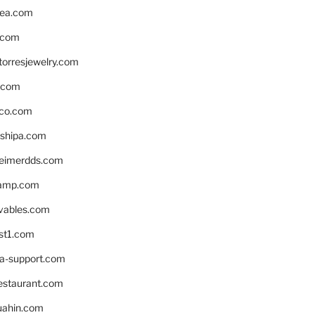
ea.com
.com
torresjewelry.com
s.com
ico.com
shipa.com
eimerdds.com
camp.com
ivables.com
st1.com
la-support.com
estaurant.com
uahin.com