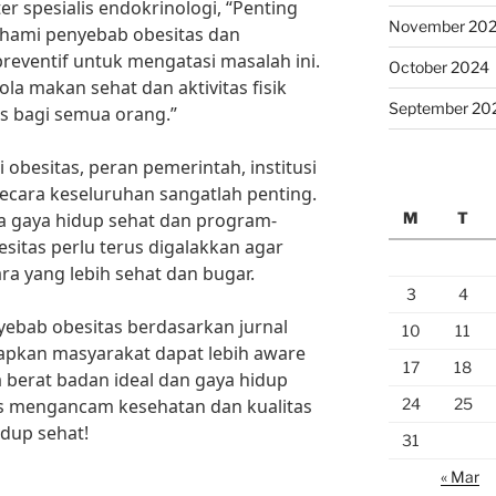
er spesialis endokrinologi, “Penting
November 20
hami penyebab obesitas dan
eventif untuk mengatasi masalah ini.
October 2024
la makan sehat dan aktivitas fisik
September 20
as bagi semua orang.”
obesitas, peran pemerintah, institusi
ecara keseluruhan sangatlah penting.
M
T
 gaya hidup sehat dan program-
itas perlu terus digalakkan agar
ra yang lebih sehat dan bugar.
3
4
bab obesitas berdasarkan jurnal
10
11
rapkan masyarakat dapat lebih aware
17
18
berat badan ideal dan gaya hidup
24
25
as mengancam kesehatan dan kualitas
idup sehat!
31
« Mar