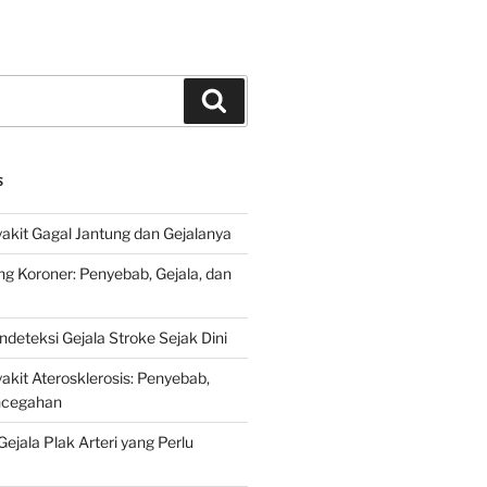
Search
S
kit Gagal Jantung dan Gejalanya
ng Koroner: Penyebab, Gejala, dan
deteksi Gejala Stroke Sejak Dini
kit Aterosklerosis: Penyebab,
encegahan
ejala Plak Arteri yang Perlu