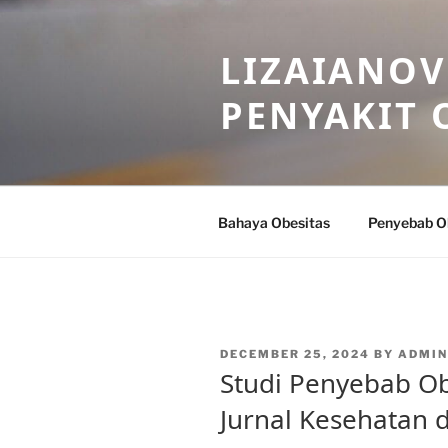
Skip
to
LIZAIANOV
content
PENYAKIT 
Bahaya Obesitas
Penyebab O
POSTED
DECEMBER 25, 2024
BY
ADMIN
ON
Studi Penyebab Ob
Jurnal Kesehatan d