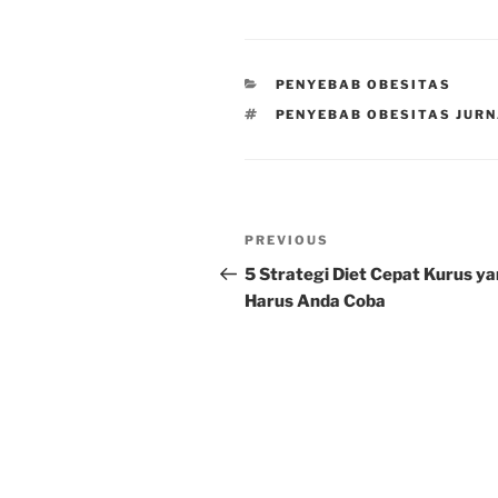
CATEGORIES
PENYEBAB OBESITAS
TAGS
PENYEBAB OBESITAS JUR
Post
Previous
PREVIOUS
navigation
Post
5 Strategi Diet Cepat Kurus y
Harus Anda Coba