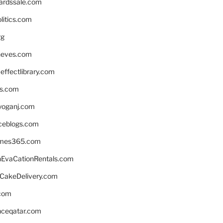
ardssale.com
litics.com
rg
neves.com
ffectlibrary.com
ns.com
yoganj.com
rceblogs.com
ames365.com
EvaCationRentals.com
rCakeDelivery.com
.com
enceqatar.com