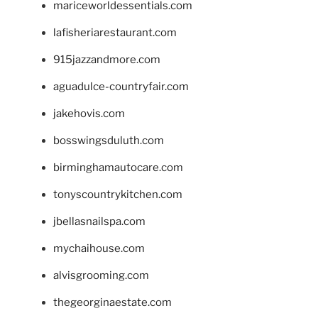
mariceworldessentials.com
lafisheriarestaurant.com
915jazzandmore.com
aguadulce-countryfair.com
jakehovis.com
bosswingsduluth.com
birminghamautocare.com
tonyscountrykitchen.com
jbellasnailspa.com
mychaihouse.com
alvisgrooming.com
thegeorginaestate.com