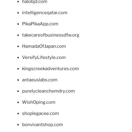
halobjd.com
intelligenceqatar.com
PikaPikaApp.com
takecareofbusinessdfw.org
HamadaOfJapan.com
VersifyLifestyle.com
kingscreekadventures.com
antaeuslabs.com
purelycleanchemdry.com
WishOping.com
shoplegacee.com
bonvivantshop.com