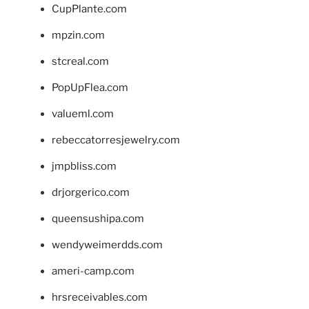
CupPlante.com
mpzin.com
stcreal.com
PopUpFlea.com
valueml.com
rebeccatorresjewelry.com
jmpbliss.com
drjorgerico.com
queensushipa.com
wendyweimerdds.com
ameri-camp.com
hrsreceivables.com