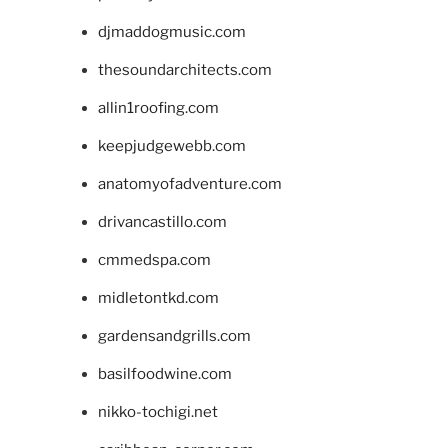
djmaddogmusic.com
thesoundarchitects.com
allin1roofing.com
keepjudgewebb.com
anatomyofadventure.com
drivancastillo.com
cmmedspa.com
midletontkd.com
gardensandgrills.com
basilfoodwine.com
nikko-tochigi.net