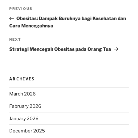
Post
Previous
PREVIOUS
navigation
Post
Obesitas: Dampak Buruknya bagi Kesehatan dan
Cara Mencegahnya
Next
NEXT
Post
Strategi Mencegah Obesitas pada Orang Tua
ARCHIVES
March 2026
February 2026
January 2026
December 2025