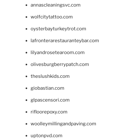
annascleaningsvc.com
wolfcitytattoo.com
oysterbayturkeytrot.com
lafronterarestauranteybar.com
lilyandrosetearoom.com
olivesburgberrypatch.com
theslushkids.com
giobastian.com
glpascensori.com
rifloorepoxy.com
woolleymillingandpaving.com
uptonpvd.com