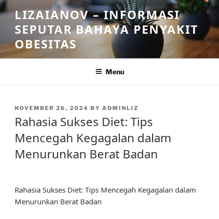
Skip
LIZAIANOV – INFORMASI
to
SEPUTAR BAHAYA PENYAKIT
content
OBESITAS
Menu
POSTED
NOVEMBER 26, 2024
BY
ADMINLIZ
ON
Rahasia Sukses Diet: Tips
Mencegah Kegagalan dalam
Menurunkan Berat Badan
Rahasia Sukses Diet: Tips Mencegah Kegagalan dalam
Menurunkan Berat Badan