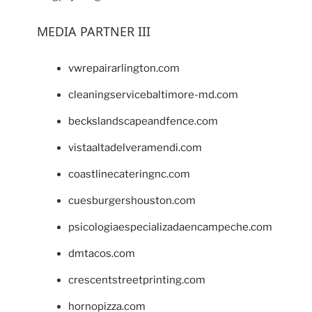
MEDIA PARTNER III
vwrepairarlington.com
cleaningservicebaltimore-md.com
beckslandscapeandfence.com
vistaaltadelveramendi.com
coastlinecateringnc.com
cuesburgershouston.com
psicologiaespecializadaencampeche.com
dmtacos.com
crescentstreetprinting.com
hornopizza.com