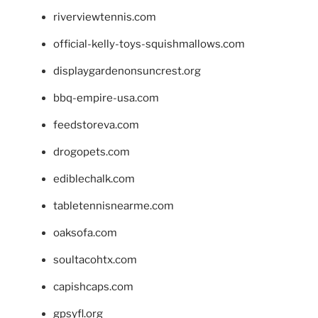
riverviewtennis.com
official-kelly-toys-squishmallows.com
displaygardenonsuncrest.org
bbq-empire-usa.com
feedstoreva.com
drogopets.com
ediblechalk.com
tabletennisnearme.com
oaksofa.com
soultacohtx.com
capishcaps.com
gpsyfl.org