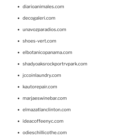
diarioanimales.com
decogaleri.com
unavozparadios.com
shoes-vert.com
elbotanicopanama.com
shadyoaksrockportrvpark.com
jccoinlaundry.com
kautorepair.com
marjaeswinebar.com
elmazatlanclinton.com
ideacoffeenyc.com
odieschillicothe.com