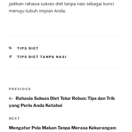
jadikan rahasia sukses diet tanpa nasi sebagai kunci
menuju tubuh impian Anda.
CATEGORIES
TIPS DIET
TAGS
TIPS DIET TANPA NASI
Post
Previous
PREVIOUS
navigation
Post
Rahasia Sukses Diet Telur Rebus: Tips dan Trik
yang Perlu Anda Ketahui
Next
NEXT
Post
Mengatur Pola Makan Tanpa Merasa Kekurangan: