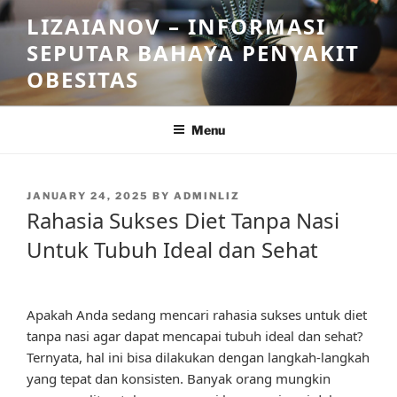
Skip
LIZAIANOV – INFORMASI
to
SEPUTAR BAHAYA PENYAKIT
content
OBESITAS
Menu
POSTED
JANUARY 24, 2025
BY
ADMINLIZ
ON
Rahasia Sukses Diet Tanpa Nasi
Untuk Tubuh Ideal dan Sehat
Apakah Anda sedang mencari rahasia sukses untuk diet
tanpa nasi agar dapat mencapai tubuh ideal dan sehat?
Ternyata, hal ini bisa dilakukan dengan langkah-langkah
yang tepat dan konsisten. Banyak orang mungkin