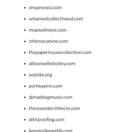
shopmossi.com
untamedcollectivesd.com
mxpwellness.com
infernocanine.com
thepaperhousecollection.com
allisonwillisholley.com
solslite.org
portwayinn.com
djmaddogmusic.com
thesoundarchitects.com
allin1roofing.com
keepjudgewebb.com