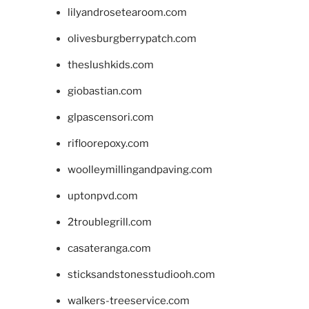
lilyandrosetearoom.com
olivesburgberrypatch.com
theslushkids.com
giobastian.com
glpascensori.com
rifloorepoxy.com
woolleymillingandpaving.com
uptonpvd.com
2troublegrill.com
casateranga.com
sticksandstonesstudiooh.com
walkers-treeservice.com