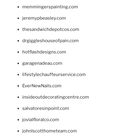
memmingerspainting.com
jeremypbeasley.com
thesandwichdepotcos.com
drgiggleshouseofpain.com
hotflashdesigns.com
garagenadeau.com
lifestylechauffeurservice.com
EverNewNails.com
insideoutdecoratingcentre.com
salvatoresinpoint.com
jovialfloralco.com
johnlscotthometeam.com