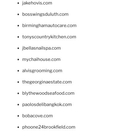
jakehovis.com
bosswingsduluth.com
birminghamautocare.com
tonyscountrykitchen.com
jbellasnailspa.com
mychaihouse.com
alvisgrooming.com
thegeorginaestate.com
blythewoodseafood.com
paolosdelibangkok.com
bobacove.com
phoone24brookfield.com