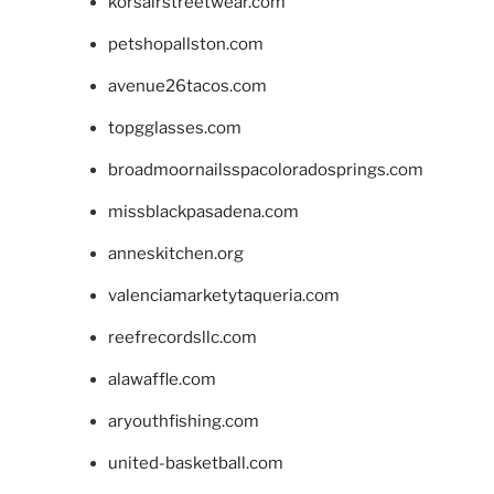
korsairstreetwear.com
petshopallston.com
avenue26tacos.com
topgglasses.com
broadmoornailsspacoloradosprings.com
missblackpasadena.com
anneskitchen.org
valenciamarketytaqueria.com
reefrecordsllc.com
alawaffle.com
aryouthfishing.com
united-basketball.com