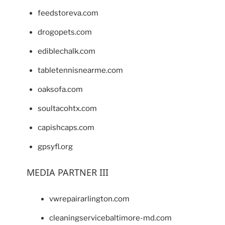
feedstoreva.com
drogopets.com
ediblechalk.com
tabletennisnearme.com
oaksofa.com
soultacohtx.com
capishcaps.com
gpsyfl.org
MEDIA PARTNER III
vwrepairarlington.com
cleaningservicebaltimore-md.com