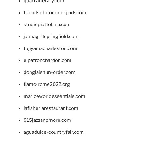
quartzliterary.com
friendsofbroderickpark.com
studiopiattellina.com
jannagrillspringfield.com
fujiyamacharleston.com
elpatronchardon.com
donglaishun-order.com
fiamc-rome2022.org
mariceworldessentials.com
lafisheriarestaurant.com
915jazzandmore.com
aguadulce-countryfair.com