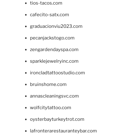
tios-tacos.com
cafecito-satx.com
graduacionviu2023.com
pecanjackstogo.com
zengardendayspa.com
sparklejewelryinc.com
ironcladtattoostudio.com
bruinshome.com
annascleaningsvc.com
wolfcitytattoo.com
oysterbayturkeytrot.com
lafronterarestauranteybar.com