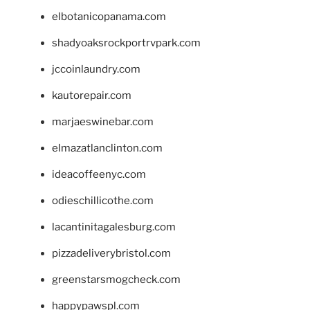
elbotanicopanama.com
shadyoaksrockportrvpark.com
jccoinlaundry.com
kautorepair.com
marjaeswinebar.com
elmazatlanclinton.com
ideacoffeenyc.com
odieschillicothe.com
lacantinitagalesburg.com
pizzadeliverybristol.com
greenstarsmogcheck.com
happypawspl.com