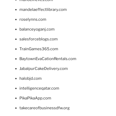
mandelaeffectlibrary.com
roselynns.com
balanceyoganj.com
salesforceblogs.com
TrainGames365.com
BaytownEvaCationRentals.com
JabalpurCakeDelivery.com
halobjd.com
intelligenceqatar.com
PikaPikaApp.com
takecareofbusinessdfw.org