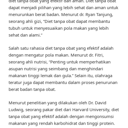
diet tanpa obat yang efektif dan aman. Diet tanpa obat
dapat menjadi pilihan yang lebih sehat dan aman untuk
menurunkan berat badan. Menurut dr. Ryan Tanjung,
seorang ahli gizi, “Diet tanpa obat dapat membantu
tubuh untuk menyesuaikan pola makan yang lebih
sehat dan alami.”
Salah satu rahasia diet tanpa obat yang efektif adalah
dengan mengatur pola makan. Menurut dr. Fitri,
seorang ahli nutrisi, “Penting untuk memperhatikan
asupan nutrisi yang seimbang dan menghindari
makanan tinggi lemak dan gula.” Selain itu, olahraga
teratur juga dapat membantu dalam proses penurunan
berat badan tanpa obat.
Menurut penelitian yang dilakukan oleh Dr. David
Ludwig, seorang pakar diet dari Harvard University, diet
tanpa obat yang efektif adalah dengan mengonsumsi
makanan yang rendah karbohidrat dan tinggi protein.