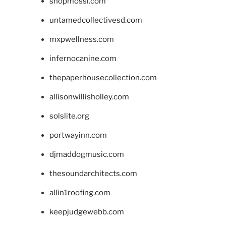
shopmossi.com
untamedcollectivesd.com
mxpwellness.com
infernocanine.com
thepaperhousecollection.com
allisonwillisholley.com
solslite.org
portwayinn.com
djmaddogmusic.com
thesoundarchitects.com
allin1roofing.com
keepjudgewebb.com