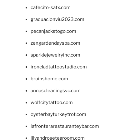
cafecito-satx.com
graduacionviu2023.com
pecanjackstogo.com
zengardendayspa.com
sparklejewelryinc.com
ironcladtattoostudio.com
bruinshome.com
annascleaningsvc.com
wolfcitytattoo.com
oysterbayturkeytrot.com
lafronterarestauranteybar.com
lilyandrosetearoom.com