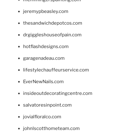
jeremypbeasley.com
thesandwichdepotcos.com
drgiggleshouseofpain.com
hotflashdesigns.com
garagenadeau.com
lifestylechauffeurservice.com
EverNewNails.com
insideoutdecoratingcentre.com
salvatoresinpoint.com
jovialfloralco.com
johnlscotthometeam.com