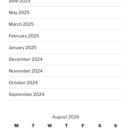
June 2025
May 2025
March 2025
February 2025
January 2025
December 2024
November 2024
October 2024
September 2024
August 2026
M
T
W
T
F
S
S