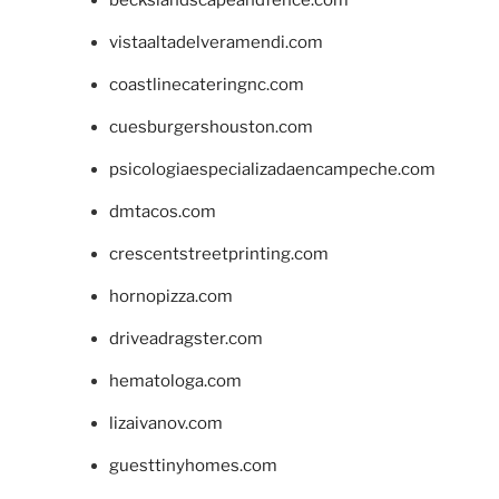
beckslandscapeandfence.com
vistaaltadelveramendi.com
coastlinecateringnc.com
cuesburgershouston.com
psicologiaespecializadaencampeche.com
dmtacos.com
crescentstreetprinting.com
hornopizza.com
driveadragster.com
hematologa.com
lizaivanov.com
guesttinyhomes.com