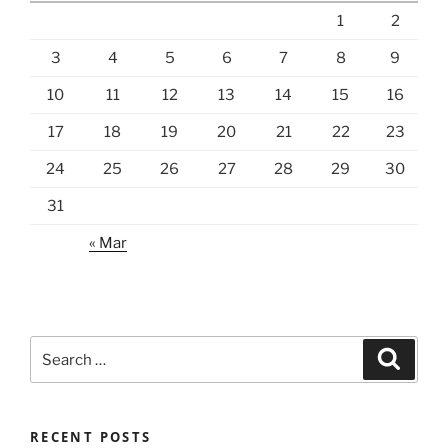
1
2
3
4
5
6
7
8
9
10
11
12
13
14
15
16
17
18
19
20
21
22
23
24
25
26
27
28
29
30
31
« Mar
Search
Search
for:
RECENT POSTS