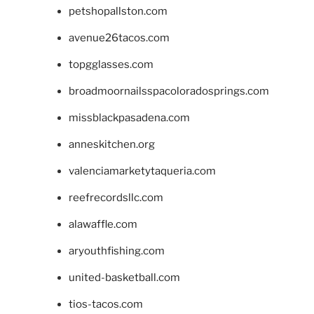
petshopallston.com
avenue26tacos.com
topgglasses.com
broadmoornailsspacoloradosprings.com
missblackpasadena.com
anneskitchen.org
valenciamarketytaqueria.com
reefrecordsllc.com
alawaffle.com
aryouthfishing.com
united-basketball.com
tios-tacos.com