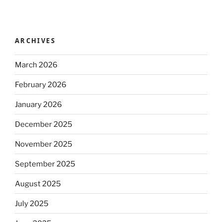
ARCHIVES
March 2026
February 2026
January 2026
December 2025
November 2025
September 2025
August 2025
July 2025