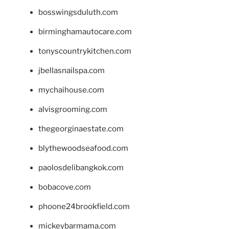
bosswingsduluth.com
birminghamautocare.com
tonyscountrykitchen.com
jbellasnailspa.com
mychaihouse.com
alvisgrooming.com
thegeorginaestate.com
blythewoodseafood.com
paolosdelibangkok.com
bobacove.com
phoone24brookfield.com
mickeybarmama.com