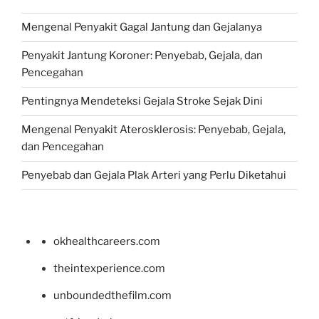
Mengenal Penyakit Gagal Jantung dan Gejalanya
Penyakit Jantung Koroner: Penyebab, Gejala, dan
Pencegahan
Pentingnya Mendeteksi Gejala Stroke Sejak Dini
Mengenal Penyakit Aterosklerosis: Penyebab, Gejala,
dan Pencegahan
Penyebab dan Gejala Plak Arteri yang Perlu Diketahui
okhealthcareers.com
theintexperience.com
unboundedthefilm.com