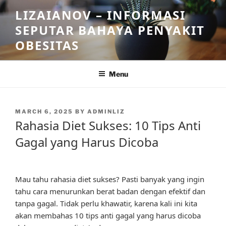
Skip
LIZAIANOV – INFORMASI
to
SEPUTAR BAHAYA PENYAKIT
content
OBESITAS
Menu
POSTED
MARCH 6, 2025
BY
ADMINLIZ
ON
Rahasia Diet Sukses: 10 Tips Anti
Gagal yang Harus Dicoba
Mau tahu rahasia diet sukses? Pasti banyak yang ingin
tahu cara menurunkan berat badan dengan efektif dan
tanpa gagal. Tidak perlu khawatir, karena kali ini kita
akan membahas 10 tips anti gagal yang harus dicoba