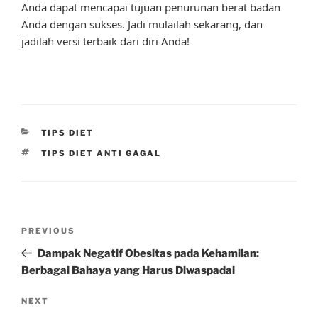
Anda dapat mencapai tujuan penurunan berat badan
Anda dengan sukses. Jadi mulailah sekarang, dan
jadilah versi terbaik dari diri Anda!
CATEGORIES
TIPS DIET
TAGS
TIPS DIET ANTI GAGAL
Post
Previous
PREVIOUS
navigation
Post
Dampak Negatif Obesitas pada Kehamilan:
Berbagai Bahaya yang Harus Diwaspadai
Next
NEXT