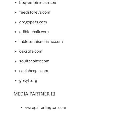
bbq-empire-usa.com
feedstoreva.com
drogopets.com
ediblechalk.com
tabletennisnearme.com
oaksofa.com
soultacohtx.com
capishcaps.com
gpsyfl.org
MEDIA PARTNER III
vwrepairarlington.com