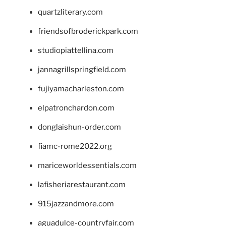
quartzliterary.com
friendsofbroderickpark.com
studiopiattellina.com
jannagrillspringfield.com
fujiyamacharleston.com
elpatronchardon.com
donglaishun-order.com
fiamc-rome2022.org
mariceworldessentials.com
lafisheriarestaurant.com
915jazzandmore.com
aguadulce-countryfair.com