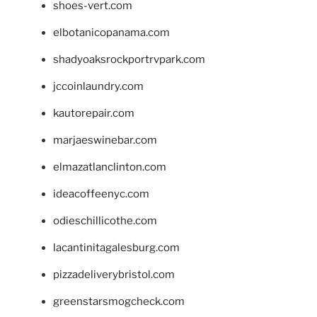
shoes-vert.com
elbotanicopanama.com
shadyoaksrockportrvpark.com
jccoinlaundry.com
kautorepair.com
marjaeswinebar.com
elmazatlanclinton.com
ideacoffeenyc.com
odieschillicothe.com
lacantinitagalesburg.com
pizzadeliverybristol.com
greenstarsmogcheck.com