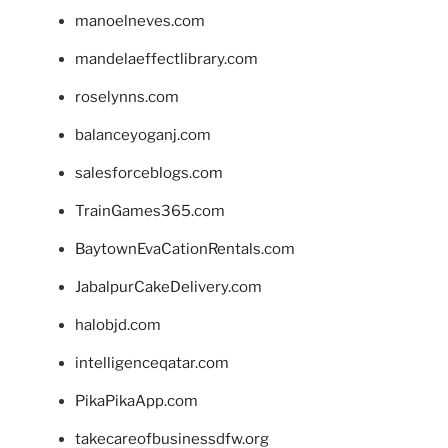
manoelneves.com
mandelaeffectlibrary.com
roselynns.com
balanceyoganj.com
salesforceblogs.com
TrainGames365.com
BaytownEvaCationRentals.com
JabalpurCakeDelivery.com
halobjd.com
intelligenceqatar.com
PikaPikaApp.com
takecareofbusinessdfw.org