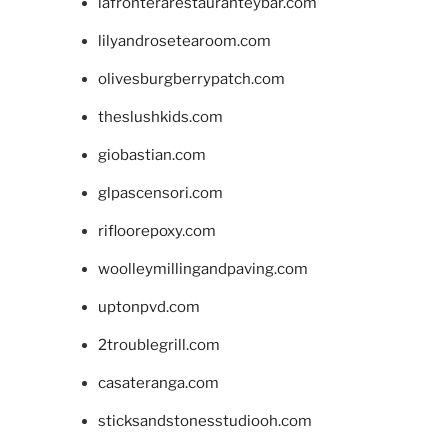
lafronterarestauranteybar.com
lilyandrosetearoom.com
olivesburgberrypatch.com
theslushkids.com
giobastian.com
glpascensori.com
rifloorepoxy.com
woolleymillingandpaving.com
uptonpvd.com
2troublegrill.com
casateranga.com
sticksandstonesstudiooh.com