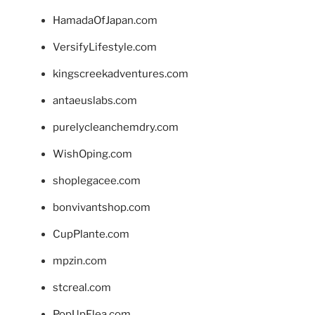
HamadaOfJapan.com
VersifyLifestyle.com
kingscreekadventures.com
antaeuslabs.com
purelycleanchemdry.com
WishOping.com
shoplegacee.com
bonvivantshop.com
CupPlante.com
mpzin.com
stcreal.com
PopUpFlea.com