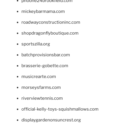
phoone24brookfield.com
mickeybarmama.com
roadwayconstructioninc.com
shopdragonflyboutique.com
sportszilla.org
batchprovisionsbar.com
brasserie-gobette.com
musicrearte.com
morseysfarms.com
riverviewtennis.com
official-kelly-toys-squishmallows.com
displaygardenonsuncrest.org