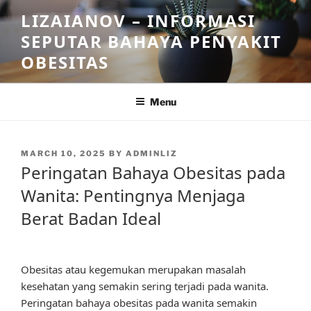
Skip
LIZAIANOV – INFORMASI
to
SEPUTAR BAHAYA PENYAKIT
content
OBESITAS
Menu
POSTED
MARCH 10, 2025
BY
ADMINLIZ
ON
Peringatan Bahaya Obesitas pada
Wanita: Pentingnya Menjaga
Berat Badan Ideal
Obesitas atau kegemukan merupakan masalah
kesehatan yang semakin sering terjadi pada wanita.
Peringatan bahaya obesitas pada wanita semakin