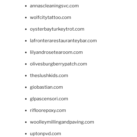
annascleaningsvc.com
wolfcitytattoo.com
oysterbayturkeytrot.com
lafronterarestauranteybar.com
lilyandrosetearoom.com
olivesburgberrypatch.com
theslushkids.com
giobastian.com
glpascensori.com
rifloorepoxy.com
woolleymillingandpaving.com
uptonpvd.com