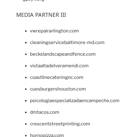
MEDIA PARTNER III
vwrepairarlington.com
cleaningservicebaltimore-md.com
beckslandscapeandfence.com
vistaaltadelveramendi.com
coastlinecateringnc.com
cuesburgershouston.com
psicologiaespecializadaencampeche.com
dmtacos.com
crescentstreetprinting.com
hornopizza.com