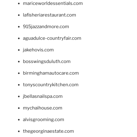
mariceworldessentials.com
lafisheriarestaurant.com
915jazzandmore.com
aguadulce-countryfair.com
jakehovis.com
bosswingsduluth.com
birminghamautocare.com
tonyscountrykitchen.com
jbellasnailspa.com
mychaihouse.com
alvisgrooming.com
thegeorginaestate.com