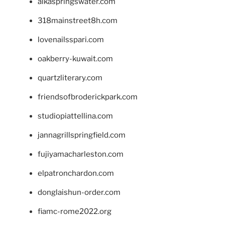
alkaspringswater.com
318mainstreet8h.com
lovenailsspari.com
oakberry-kuwait.com
quartzliterary.com
friendsofbroderickpark.com
studiopiattellina.com
jannagrillspringfield.com
fujiyamacharleston.com
elpatronchardon.com
donglaishun-order.com
fiamc-rome2022.org