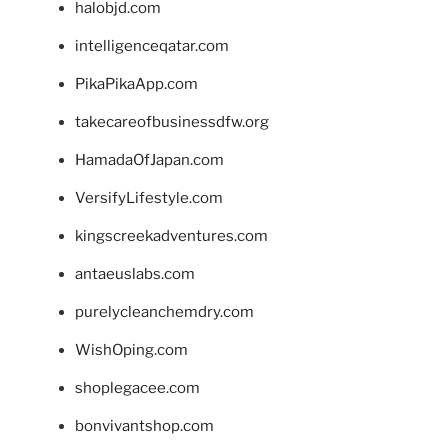
halobjd.com
intelligenceqatar.com
PikaPikaApp.com
takecareofbusinessdfw.org
HamadaOfJapan.com
VersifyLifestyle.com
kingscreekadventures.com
antaeuslabs.com
purelycleanchemdry.com
WishOping.com
shoplegacee.com
bonvivantshop.com