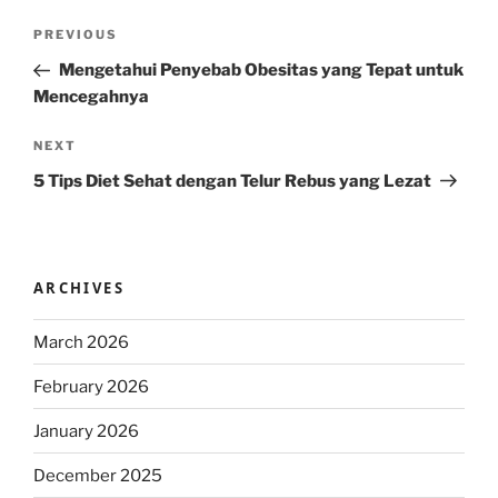
Post
Previous
PREVIOUS
navigation
Post
Mengetahui Penyebab Obesitas yang Tepat untuk
Mencegahnya
Next
NEXT
Post
5 Tips Diet Sehat dengan Telur Rebus yang Lezat
ARCHIVES
March 2026
February 2026
January 2026
December 2025