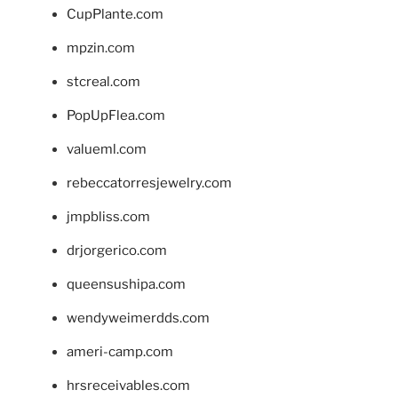
CupPlante.com
mpzin.com
stcreal.com
PopUpFlea.com
valueml.com
rebeccatorresjewelry.com
jmpbliss.com
drjorgerico.com
queensushipa.com
wendyweimerdds.com
ameri-camp.com
hrsreceivables.com