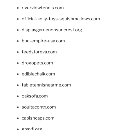
riverviewtennis.com
official-kelly-toys-squishmallows.com
displaygardenonsuncrest.org
bbq-empire-usa.com
feedstoreva.com
drogopets.com
ediblechalk.com
tabletennisnearme.com
oaksofa.com
soultacohtx.com
capishcaps.com
gpsyfl.org