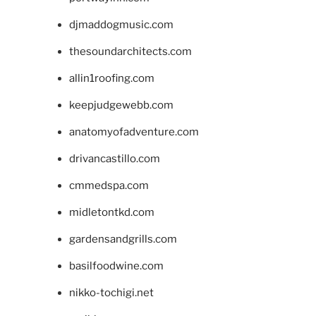
djmaddogmusic.com
thesoundarchitects.com
allin1roofing.com
keepjudgewebb.com
anatomyofadventure.com
drivancastillo.com
cmmedspa.com
midletontkd.com
gardensandgrills.com
basilfoodwine.com
nikko-tochigi.net