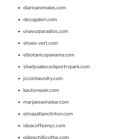
diarioanimales.com
decogaleri.com
unavozparadios.com
shoes-vert.com
elbotanicopanama.com
shadyoaksrockportrvpark.com
jccoinlaundry.com
kautorepair.com
marjaeswinebar.com
elmazatlanclinton.com
ideacoffeenyc.com
odieschillicothe.com