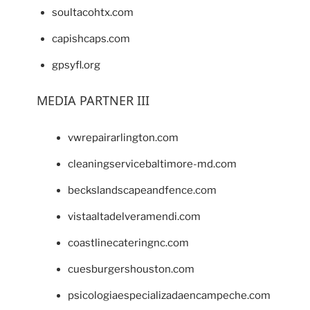
soultacohtx.com
capishcaps.com
gpsyfl.org
MEDIA PARTNER III
vwrepairarlington.com
cleaningservicebaltimore-md.com
beckslandscapeandfence.com
vistaaltadelveramendi.com
coastlinecateringnc.com
cuesburgershouston.com
psicologiaespecializadaencampeche.com