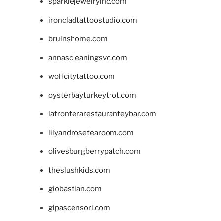
sparklejewelryinc.com
ironcladtattoostudio.com
bruinshome.com
annascleaningsvc.com
wolfcitytattoo.com
oysterbayturkeytrot.com
lafronterarestauranteybar.com
lilyandrosetearoom.com
olivesburgberrypatch.com
theslushkids.com
giobastian.com
glpascensori.com