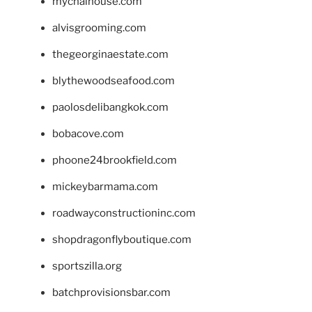
mychaihouse.com
alvisgrooming.com
thegeorginaestate.com
blythewoodseafood.com
paolosdelibangkok.com
bobacove.com
phoone24brookfield.com
mickeybarmama.com
roadwayconstructioninc.com
shopdragonflyboutique.com
sportszilla.org
batchprovisionsbar.com