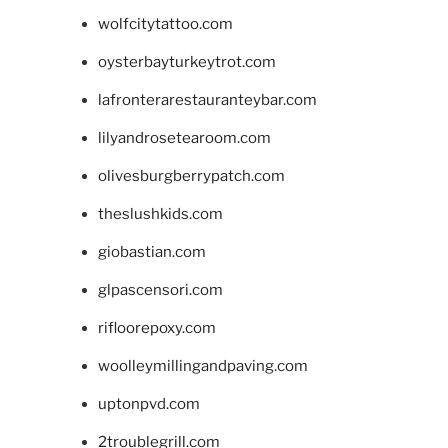
wolfcitytattoo.com
oysterbayturkeytrot.com
lafronterarestauranteybar.com
lilyandrosetearoom.com
olivesburgberrypatch.com
theslushkids.com
giobastian.com
glpascensori.com
rifloorepoxy.com
woolleymillingandpaving.com
uptonpvd.com
2troublegrill.com