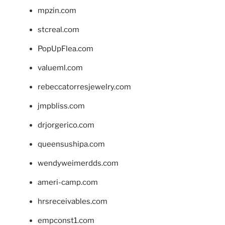
mpzin.com
stcreal.com
PopUpFlea.com
valueml.com
rebeccatorresjewelry.com
jmpbliss.com
drjorgerico.com
queensushipa.com
wendyweimerdds.com
ameri-camp.com
hrsreceivables.com
empconst1.com