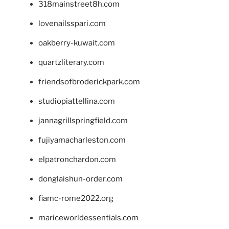
318mainstreet8h.com
lovenailsspari.com
oakberry-kuwait.com
quartzliterary.com
friendsofbroderickpark.com
studiopiattellina.com
jannagrillspringfield.com
fujiyamacharleston.com
elpatronchardon.com
donglaishun-order.com
fiamc-rome2022.org
mariceworldessentials.com