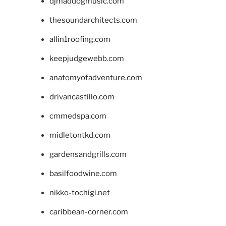
djmaddogmusic.com
thesoundarchitects.com
allin1roofing.com
keepjudgewebb.com
anatomyofadventure.com
drivancastillo.com
cmmedspa.com
midletontkd.com
gardensandgrills.com
basilfoodwine.com
nikko-tochigi.net
caribbean-corner.com