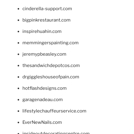
cinderella-support.com
bigpinkrestaurant.com
inspirehuahin.com
memmingerspainting.com
jeremypbeasley.com
thesandwichdepotcos.com
drgiggleshouseofpain.com
hotflashdesigns.com
garagenadeau.com
lifestylechauffeurservice.com
EverNewNails.com
insideoutdecoratingcentre.com