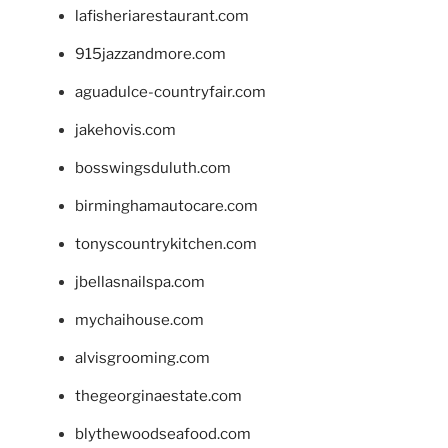
lafisheriarestaurant.com
915jazzandmore.com
aguadulce-countryfair.com
jakehovis.com
bosswingsduluth.com
birminghamautocare.com
tonyscountrykitchen.com
jbellasnailspa.com
mychaihouse.com
alvisgrooming.com
thegeorginaestate.com
blythewoodseafood.com