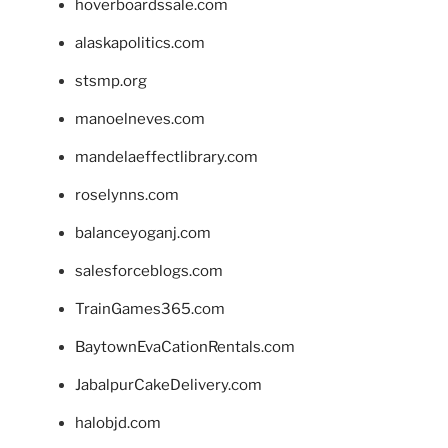
hoverboardssale.com
alaskapolitics.com
stsmp.org
manoelneves.com
mandelaeffectlibrary.com
roselynns.com
balanceyoganj.com
salesforceblogs.com
TrainGames365.com
BaytownEvaCationRentals.com
JabalpurCakeDelivery.com
halobjd.com