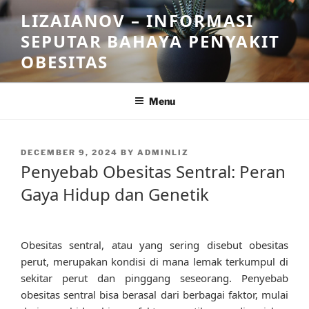
Skip
LIZAIANOV – INFORMASI
to
SEPUTAR BAHAYA PENYAKIT
content
OBESITAS
Menu
POSTED
DECEMBER 9, 2024
BY
ADMINLIZ
ON
Penyebab Obesitas Sentral: Peran
Gaya Hidup dan Genetik
Obesitas sentral, atau yang sering disebut obesitas
perut, merupakan kondisi di mana lemak terkumpul di
sekitar perut dan pinggang seseorang. Penyebab
obesitas sentral bisa berasal dari berbagai faktor, mulai