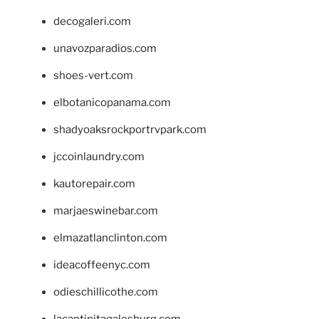
decogaleri.com
unavozparadios.com
shoes-vert.com
elbotanicopanama.com
shadyoaksrockportrvpark.com
jccoinlaundry.com
kautorepair.com
marjaeswinebar.com
elmazatlanclinton.com
ideacoffeenyc.com
odieschillicothe.com
lacantinitagalesburg.com