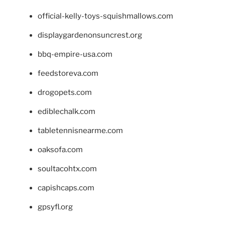
official-kelly-toys-squishmallows.com
displaygardenonsuncrest.org
bbq-empire-usa.com
feedstoreva.com
drogopets.com
ediblechalk.com
tabletennisnearme.com
oaksofa.com
soultacohtx.com
capishcaps.com
gpsyfl.org