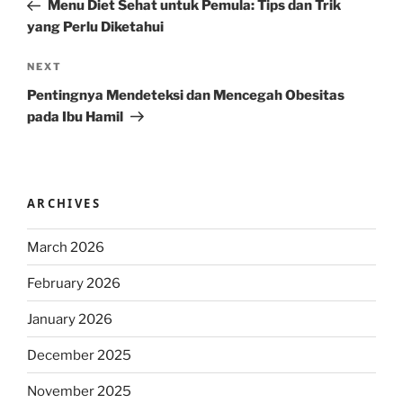
Post
Menu Diet Sehat untuk Pemula: Tips dan Trik
yang Perlu Diketahui
Next
NEXT
Post
Pentingnya Mendeteksi dan Mencegah Obesitas
pada Ibu Hamil
ARCHIVES
March 2026
February 2026
January 2026
December 2025
November 2025