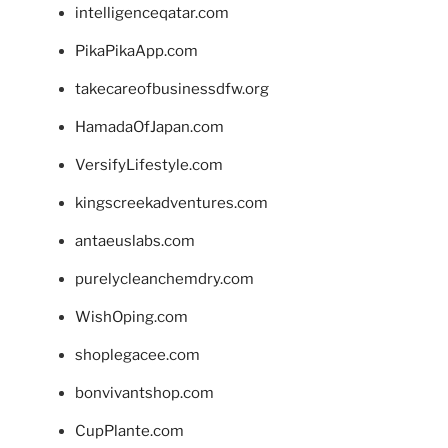
intelligenceqatar.com
PikaPikaApp.com
takecareofbusinessdfw.org
HamadaOfJapan.com
VersifyLifestyle.com
kingscreekadventures.com
antaeuslabs.com
purelycleanchemdry.com
WishOping.com
shoplegacee.com
bonvivantshop.com
CupPlante.com