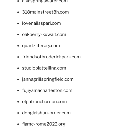
alkaspringswater.com
318mainstreet8h.com
lovenailsspari.com
oakberry-kuwait.com
quartzliterary.com
friendsofbroderickpark.com
studiopiattellina.com
jannagrillspringfield.com
fujiyamacharleston.com
elpatronchardon.com
donglaishun-order.com
fiamc-rome2022.org