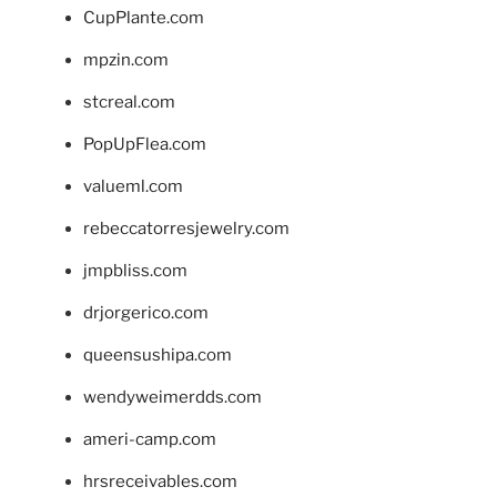
CupPlante.com
mpzin.com
stcreal.com
PopUpFlea.com
valueml.com
rebeccatorresjewelry.com
jmpbliss.com
drjorgerico.com
queensushipa.com
wendyweimerdds.com
ameri-camp.com
hrsreceivables.com