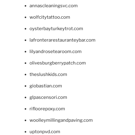
annascleaningsvc.com
wolfcitytattoo.com
oysterbayturkeytrot.com
lafronterarestauranteybar.com
lilyandrosetearoom.com
olivesburgberrypatch.com
theslushkids.com
giobastian.com
glpascensori.com
rifloorepoxy.com
woolleymillingandpaving.com
uptonpvd.com