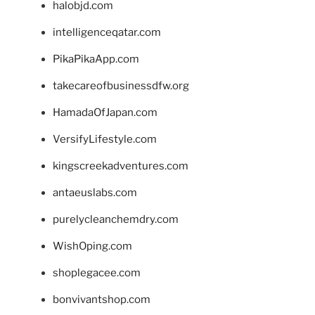
halobjd.com
intelligenceqatar.com
PikaPikaApp.com
takecareofbusinessdfw.org
HamadaOfJapan.com
VersifyLifestyle.com
kingscreekadventures.com
antaeuslabs.com
purelycleanchemdry.com
WishOping.com
shoplegacee.com
bonvivantshop.com