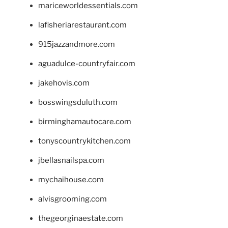
mariceworldessentials.com
lafisheriarestaurant.com
915jazzandmore.com
aguadulce-countryfair.com
jakehovis.com
bosswingsduluth.com
birminghamautocare.com
tonyscountrykitchen.com
jbellasnailspa.com
mychaihouse.com
alvisgrooming.com
thegeorginaestate.com