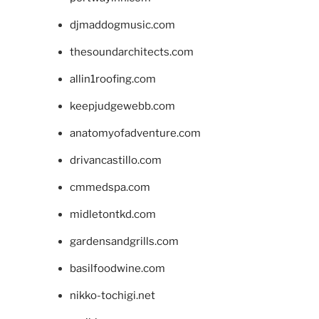
djmaddogmusic.com
thesoundarchitects.com
allin1roofing.com
keepjudgewebb.com
anatomyofadventure.com
drivancastillo.com
cmmedspa.com
midletontkd.com
gardensandgrills.com
basilfoodwine.com
nikko-tochigi.net