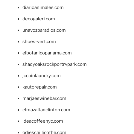
diarioanimales.com
decogaleri.com
unavozparadios.com
shoes-vert.com
elbotanicopanama.com
shadyoaksrockportrvpark.com
jccoinlaundry.com
kautorepair.com
marjaeswinebar.com
elmazatlanclinton.com
ideacoffeenyc.com
odieschillicothe.com