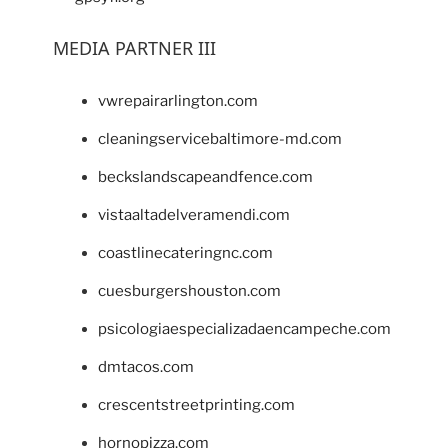
MEDIA PARTNER III
vwrepairarlington.com
cleaningservicebaltimore-md.com
beckslandscapeandfence.com
vistaaltadelveramendi.com
coastlinecateringnc.com
cuesburgershouston.com
psicologiaespecializadaencampeche.com
dmtacos.com
crescentstreetprinting.com
hornopizza.com