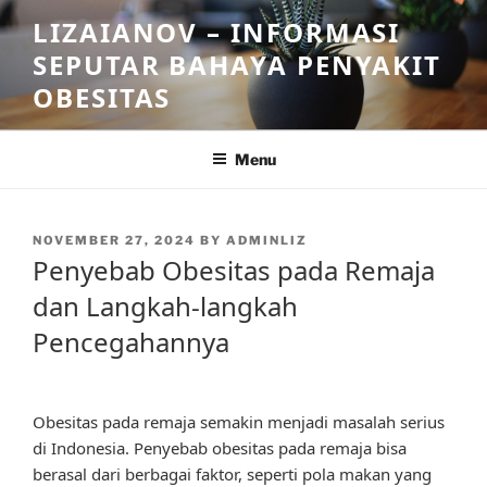
Skip
LIZAIANOV – INFORMASI
to
SEPUTAR BAHAYA PENYAKIT
content
OBESITAS
Menu
POSTED
NOVEMBER 27, 2024
BY
ADMINLIZ
ON
Penyebab Obesitas pada Remaja
dan Langkah-langkah
Pencegahannya
Obesitas pada remaja semakin menjadi masalah serius
di Indonesia. Penyebab obesitas pada remaja bisa
berasal dari berbagai faktor, seperti pola makan yang