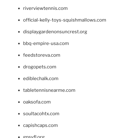
riverviewtennis.com
official-kelly-toys-squishmallows.com
displaygardenonsuncrest.org
bbq-empire-usa.com
feedstoreva.com
drogopets.com
ediblechalk.com
tabletennisnearme.com
oaksofa.com
soultacohtx.com
capishcaps.com
gpsyfl.org