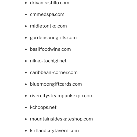
drivancastillo.com
cmmedspa.com
midletontkd.com
gardensandgrills.com
basilfoodwine.com
nikko-tochigi.net
caribbean-corner.com
bluemoongiftcards.com
rivercitysteampunkexpo.com
kchoops.net
mountainsideskateshop.com
kirtlandcitytavern.com