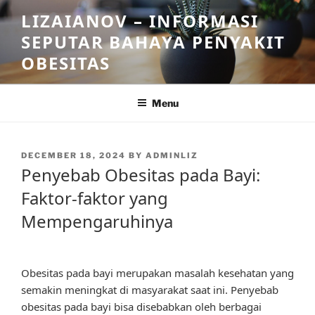
Skip
LIZAIANOV – INFORMASI
to
SEPUTAR BAHAYA PENYAKIT
content
OBESITAS
Menu
POSTED
DECEMBER 18, 2024
BY
ADMINLIZ
ON
Penyebab Obesitas pada Bayi:
Faktor-faktor yang
Mempengaruhinya
Obesitas pada bayi merupakan masalah kesehatan yang
semakin meningkat di masyarakat saat ini. Penyebab
obesitas pada bayi bisa disebabkan oleh berbagai