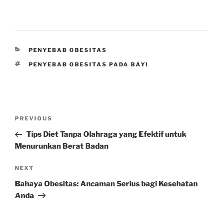
CATEGORIES
PENYEBAB OBESITAS
TAGS
PENYEBAB OBESITAS PADA BAYI
Post
Previous
PREVIOUS
navigation
Post
Tips Diet Tanpa Olahraga yang Efektif untuk
Menurunkan Berat Badan
Next
NEXT
Post
Bahaya Obesitas: Ancaman Serius bagi Kesehatan
Anda