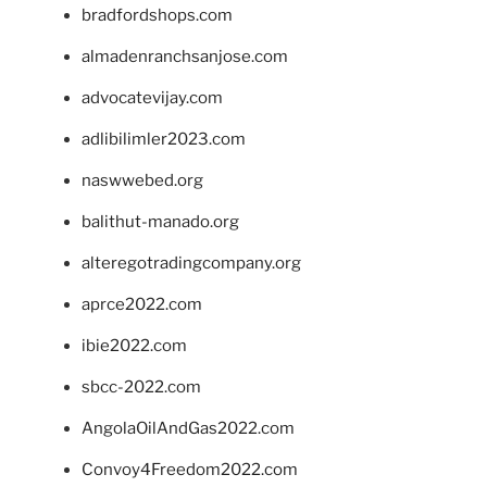
bradfordshops.com
almadenranchsanjose.com
advocatevijay.com
adlibilimler2023.com
naswwebed.org
balithut-manado.org
alteregotradingcompany.org
aprce2022.com
ibie2022.com
sbcc-2022.com
AngolaOilAndGas2022.com
Convoy4Freedom2022.com