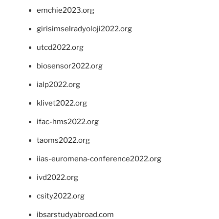
emchie2023.org
girisimselradyoloji2022.org
utcd2022.org
biosensor2022.org
ialp2022.org
klivet2022.org
ifac-hms2022.org
taoms2022.org
iias-euromena-conference2022.org
ivd2022.org
csity2022.org
ibsarstudyabroad.com