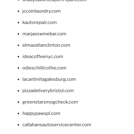
jccoinlaundry.com
kautorepair.com
marjaeswinebar.com
elmazatlanclinton.com
ideacoffeenyc.com
odieschillicothe.com
lacantinitagalesburg.com
pizzadeliverybristol.com
greenstarsmogcheck.com
happypawspl.com
callahansautoservicecenter.com