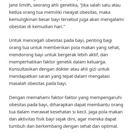
Jane Smith, seorang ahli genetika, “Jika salah satu atau
kedua orang tua memiliki riwayat obesitas, maka
kemungkinan besar bayi tersebut juga akan mengalami
obesitas di kemudian hari.”
Untuk mencegah obesitas pada bayi, penting bagi
orang tua untuk memberikan pola makan yang sehat,
mendorong bayi untuk bergerak lebih aktif, dan
memperhatikan faktor genetik dalam keluarga.
Konsultasikan dengan dokter atau ahli gizi untuk
mendapatkan saran yang tepat dalam mengatasi
masalah obesitas pada bayi.
Dengan memahami faktor-faktor yang mempengaruhi
obesitas pada bayi, diharapkan dapat membantu orang
tua dalam merawat kesehatan si kecil. Jaga pola makan
dan aktivitas fisik bayi sejak dini, agar mereka dapat
tumbuh dan berkembang dengan sehat dan optimal.