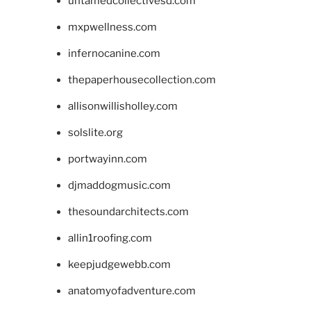
untamedcollectivesd.com
mxpwellness.com
infernocanine.com
thepaperhousecollection.com
allisonwillisholley.com
solslite.org
portwayinn.com
djmaddogmusic.com
thesoundarchitects.com
allin1roofing.com
keepjudgewebb.com
anatomyofadventure.com