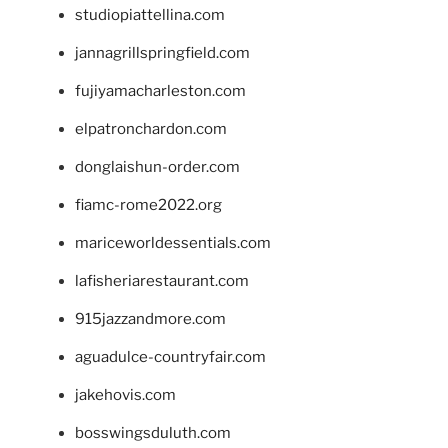
studiopiattellina.com
jannagrillspringfield.com
fujiyamacharleston.com
elpatronchardon.com
donglaishun-order.com
fiamc-rome2022.org
mariceworldessentials.com
lafisheriarestaurant.com
915jazzandmore.com
aguadulce-countryfair.com
jakehovis.com
bosswingsduluth.com