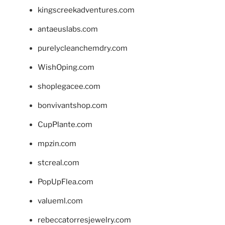
kingscreekadventures.com
antaeuslabs.com
purelycleanchemdry.com
WishOping.com
shoplegacee.com
bonvivantshop.com
CupPlante.com
mpzin.com
stcreal.com
PopUpFlea.com
valueml.com
rebeccatorresjewelry.com