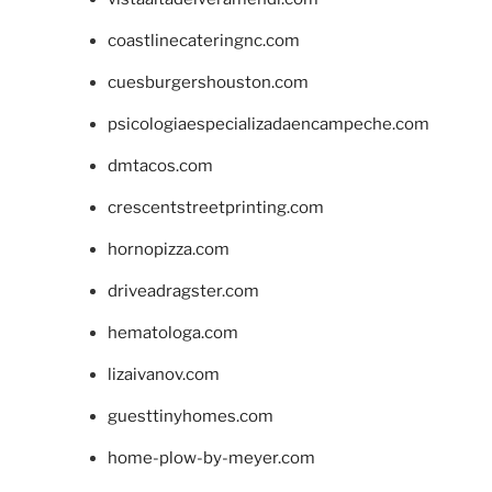
coastlinecateringnc.com
cuesburgershouston.com
psicologiaespecializadaencampeche.com
dmtacos.com
crescentstreetprinting.com
hornopizza.com
driveadragster.com
hematologa.com
lizaivanov.com
guesttinyhomes.com
home-plow-by-meyer.com