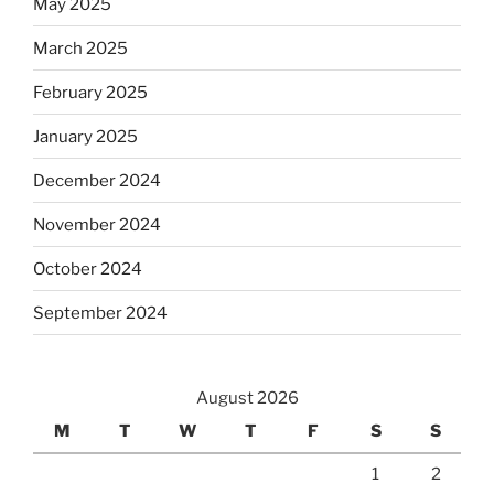
May 2025
March 2025
February 2025
January 2025
December 2024
November 2024
October 2024
September 2024
August 2026
M
T
W
T
F
S
S
1
2