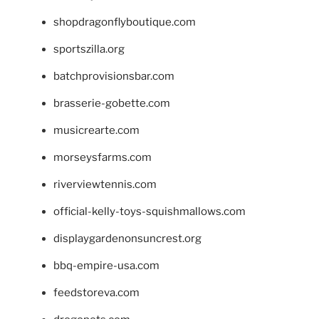
shopdragonflyboutique.com
sportszilla.org
batchprovisionsbar.com
brasserie-gobette.com
musicrearte.com
morseysfarms.com
riverviewtennis.com
official-kelly-toys-squishmallows.com
displaygardenonsuncrest.org
bbq-empire-usa.com
feedstoreva.com