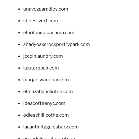
unavozparadios.com
shoes-vert.com
elbotanicopanama.com
shadyoaksrockportrvpark.com
jccoinlaundry.com
kautorepair.com
marjaeswinebar.com
elmazatlanclinton.com
ideacoffeenyc.com
odieschillicothe.com
lacantinitagalesburg.com
pizzadeliverybristol.com