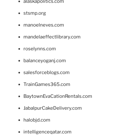
alaskapolitics.com
stsmp.org
manoelneves.com
mandelaeffectlibrary.com
roselynns.com
balanceyoganj.com
salesforceblogs.com
TrainGames365.com
BaytownEvaCationRentals.com
JabalpurCakeDelivery.com
halobjd.com
intelligenceqatar.com