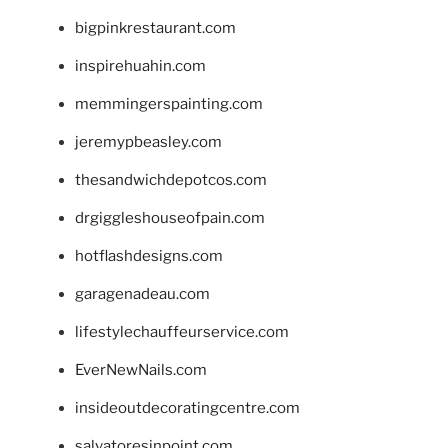
bigpinkrestaurant.com
inspirehuahin.com
memmingerspainting.com
jeremypbeasley.com
thesandwichdepotcos.com
drgiggleshouseofpain.com
hotflashdesigns.com
garagenadeau.com
lifestylechauffeurservice.com
EverNewNails.com
insideoutdecoratingcentre.com
salvatoresinpoint.com