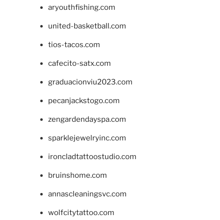
aryouthfishing.com
united-basketball.com
tios-tacos.com
cafecito-satx.com
graduacionviu2023.com
pecanjackstogo.com
zengardendayspa.com
sparklejewelryinc.com
ironcladtattoostudio.com
bruinshome.com
annascleaningsvc.com
wolfcitytattoo.com