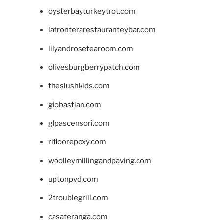
oysterbayturkeytrot.com
lafronterarestauranteybar.com
lilyandrosetearoom.com
olivesburgberrypatch.com
theslushkids.com
giobastian.com
glpascensori.com
rifloorepoxy.com
woolleymillingandpaving.com
uptonpvd.com
2troublegrill.com
casateranga.com