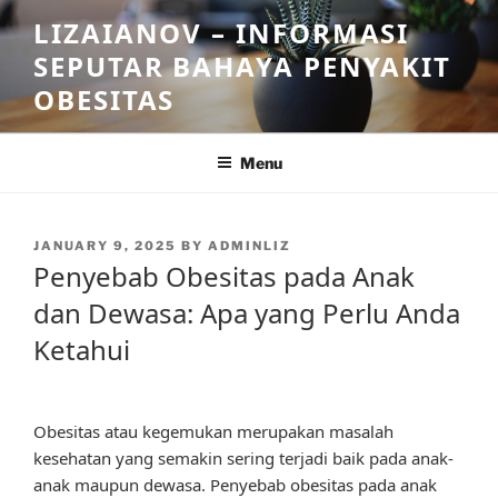
Skip
LIZAIANOV – INFORMASI
to
SEPUTAR BAHAYA PENYAKIT
content
OBESITAS
Menu
POSTED
JANUARY 9, 2025
BY
ADMINLIZ
ON
Penyebab Obesitas pada Anak
dan Dewasa: Apa yang Perlu Anda
Ketahui
Obesitas atau kegemukan merupakan masalah
kesehatan yang semakin sering terjadi baik pada anak-
anak maupun dewasa. Penyebab obesitas pada anak