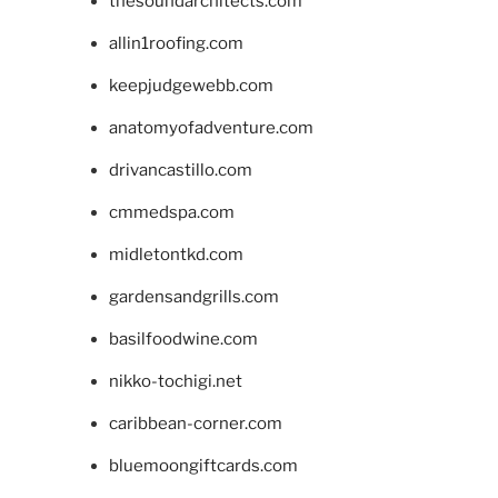
thesoundarchitects.com
allin1roofing.com
keepjudgewebb.com
anatomyofadventure.com
drivancastillo.com
cmmedspa.com
midletontkd.com
gardensandgrills.com
basilfoodwine.com
nikko-tochigi.net
caribbean-corner.com
bluemoongiftcards.com