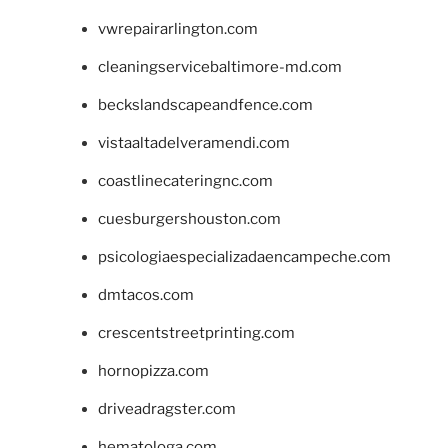
vwrepairarlington.com
cleaningservicebaltimore-md.com
beckslandscapeandfence.com
vistaaltadelveramendi.com
coastlinecateringnc.com
cuesburgershouston.com
psicologiaespecializadaencampeche.com
dmtacos.com
crescentstreetprinting.com
hornopizza.com
driveadragster.com
hematologa.com