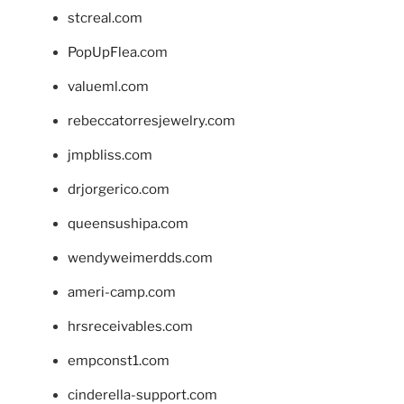
stcreal.com
PopUpFlea.com
valueml.com
rebeccatorresjewelry.com
jmpbliss.com
drjorgerico.com
queensushipa.com
wendyweimerdds.com
ameri-camp.com
hrsreceivables.com
empconst1.com
cinderella-support.com