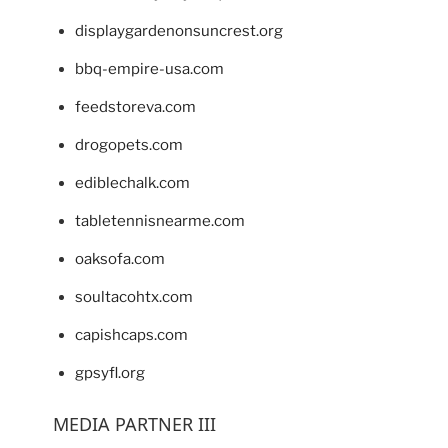
displaygardenonsuncrest.org
bbq-empire-usa.com
feedstoreva.com
drogopets.com
ediblechalk.com
tabletennisnearme.com
oaksofa.com
soultacohtx.com
capishcaps.com
gpsyfl.org
MEDIA PARTNER III