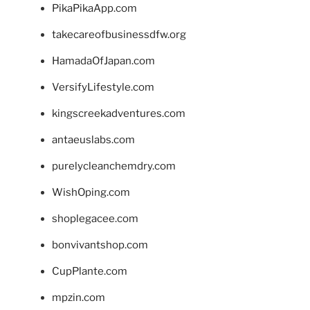
PikaPikaApp.com
takecareofbusinessdfw.org
HamadaOfJapan.com
VersifyLifestyle.com
kingscreekadventures.com
antaeuslabs.com
purelycleanchemdry.com
WishOping.com
shoplegacee.com
bonvivantshop.com
CupPlante.com
mpzin.com