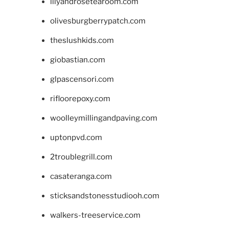
lilyandrosetearoom.com
olivesburgberrypatch.com
theslushkids.com
giobastian.com
glpascensori.com
rifloorepoxy.com
woolleymillingandpaving.com
uptonpvd.com
2troublegrill.com
casateranga.com
sticksandstonesstudiooh.com
walkers-treeservice.com