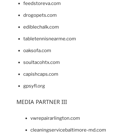
feedstoreva.com
drogopets.com
ediblechalk.com
tabletennisnearme.com
oaksofa.com
soultacohtx.com
capishcaps.com
gpsyfl.org
MEDIA PARTNER III
vwrepairarlington.com
cleaningservicebaltimore-md.com