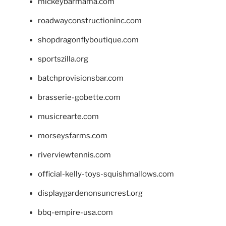
mickeybarmama.com
roadwayconstructioninc.com
shopdragonflyboutique.com
sportszilla.org
batchprovisionsbar.com
brasserie-gobette.com
musicrearte.com
morseysfarms.com
riverviewtennis.com
official-kelly-toys-squishmallows.com
displaygardenonsuncrest.org
bbq-empire-usa.com