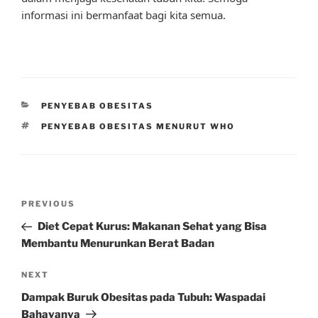
informasi ini bermanfaat bagi kita semua.
CATEGORIES
PENYEBAB OBESITAS
TAGS
PENYEBAB OBESITAS MENURUT WHO
Post
Previous
PREVIOUS
navigation
Post
Diet Cepat Kurus: Makanan Sehat yang Bisa
Membantu Menurunkan Berat Badan
Next
NEXT
Post
Dampak Buruk Obesitas pada Tubuh: Waspadai
Bahayanya