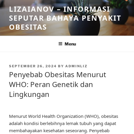
Skip
LIZAIANOV – INFORMASI
to
SEPUTAR BAHAYA PENYAKIT
content
OBESITAS
Menu
POSTED
SEPTEMBER 26, 2024
BY
ADMINLIZ
ON
Penyebab Obesitas Menurut
WHO: Peran Genetik dan
Lingkungan
Menurut World Health Organization (WHO), obesitas
adalah kondisi berlebihnya lemak tubuh yang dapat
membahayakan kesehatan seseorang. Penyebab