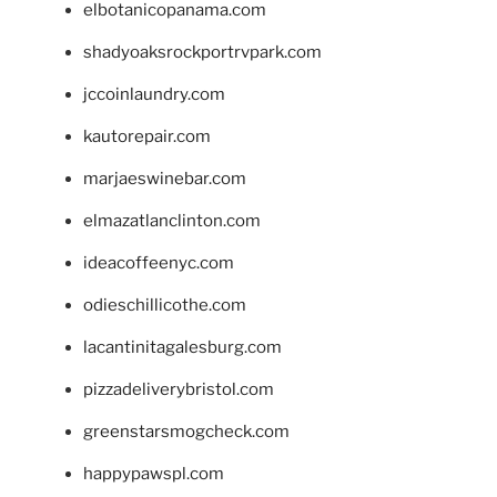
elbotanicopanama.com
shadyoaksrockportrvpark.com
jccoinlaundry.com
kautorepair.com
marjaeswinebar.com
elmazatlanclinton.com
ideacoffeenyc.com
odieschillicothe.com
lacantinitagalesburg.com
pizzadeliverybristol.com
greenstarsmogcheck.com
happypawspl.com