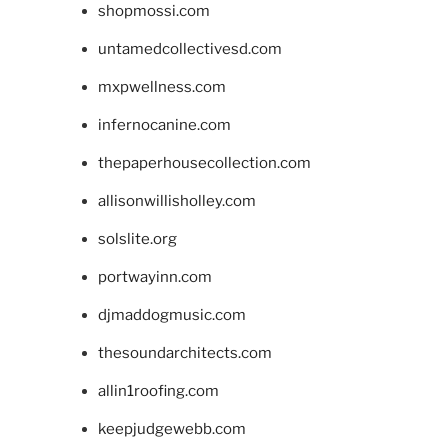
shopmossi.com
untamedcollectivesd.com
mxpwellness.com
infernocanine.com
thepaperhousecollection.com
allisonwillisholley.com
solslite.org
portwayinn.com
djmaddogmusic.com
thesoundarchitects.com
allin1roofing.com
keepjudgewebb.com