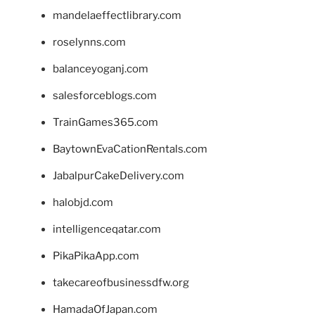
mandelaeffectlibrary.com
roselynns.com
balanceyoganj.com
salesforceblogs.com
TrainGames365.com
BaytownEvaCationRentals.com
JabalpurCakeDelivery.com
halobjd.com
intelligenceqatar.com
PikaPikaApp.com
takecareofbusinessdfw.org
HamadaOfJapan.com