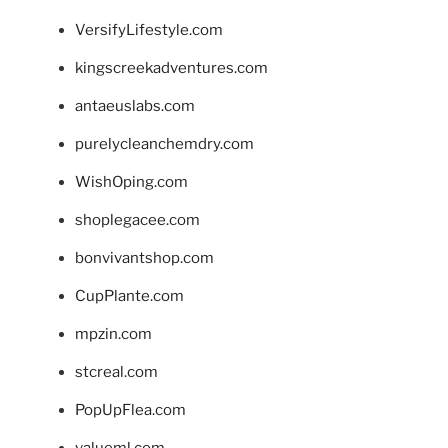
VersifyLifestyle.com
kingscreekadventures.com
antaeuslabs.com
purelycleanchemdry.com
WishOping.com
shoplegacee.com
bonvivantshop.com
CupPlante.com
mpzin.com
stcreal.com
PopUpFlea.com
valueml.com