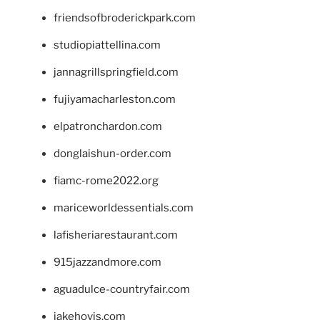
friendsofbroderickpark.com
studiopiattellina.com
jannagrillspringfield.com
fujiyamacharleston.com
elpatronchardon.com
donglaishun-order.com
fiamc-rome2022.org
mariceworldessentials.com
lafisheriarestaurant.com
915jazzandmore.com
aguadulce-countryfair.com
jakehovis.com