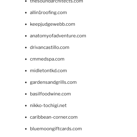
thesoundarchitects.com
allin1roofing.com
keepjudgewebb.com
anatomyofadventure.com
drivancastillo.com
cmmedspa.com
midletontkd.com
gardensandgrills.com
basilfoodwine.com
nikko-tochigi.net
caribbean-corner.com
bluemoongiftcards.com