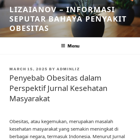
Skip
LIZAIANOV – INFORMASI
to
SEPUTAR BAHAYA PENYAKIT
content
OBESITAS
Menu
POSTED
MARCH 15, 2025
BY
ADMINLIZ
ON
Penyebab Obesitas dalam
Perspektif Jurnal Kesehatan
Masyarakat
Obesitas, atau kegemukan, merupakan masalah
kesehatan masyarakat yang semakin meningkat di
berbagai negara, termasuk Indonesia. Menurut Jurnal