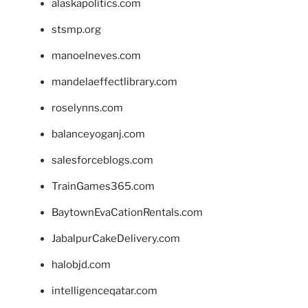
alaskapolitics.com
stsmp.org
manoelneves.com
mandelaeffectlibrary.com
roselynns.com
balanceyoganj.com
salesforceblogs.com
TrainGames365.com
BaytownEvaCationRentals.com
JabalpurCakeDelivery.com
halobjd.com
intelligenceqatar.com