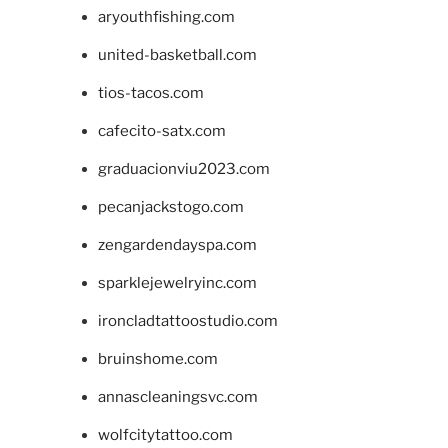
aryouthfishing.com
united-basketball.com
tios-tacos.com
cafecito-satx.com
graduacionviu2023.com
pecanjackstogo.com
zengardendayspa.com
sparklejewelryinc.com
ironcladtattoostudio.com
bruinshome.com
annascleaningsvc.com
wolfcitytattoo.com