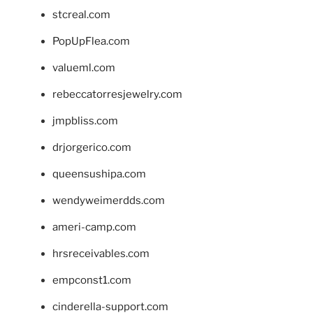
stcreal.com
PopUpFlea.com
valueml.com
rebeccatorresjewelry.com
jmpbliss.com
drjorgerico.com
queensushipa.com
wendyweimerdds.com
ameri-camp.com
hrsreceivables.com
empconst1.com
cinderella-support.com