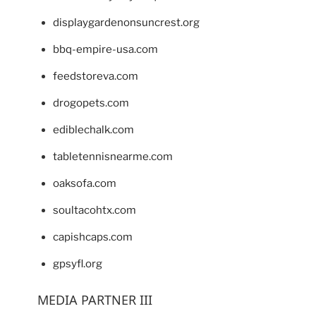
displaygardenonsuncrest.org
bbq-empire-usa.com
feedstoreva.com
drogopets.com
ediblechalk.com
tabletennisnearme.com
oaksofa.com
soultacohtx.com
capishcaps.com
gpsyfl.org
MEDIA PARTNER III