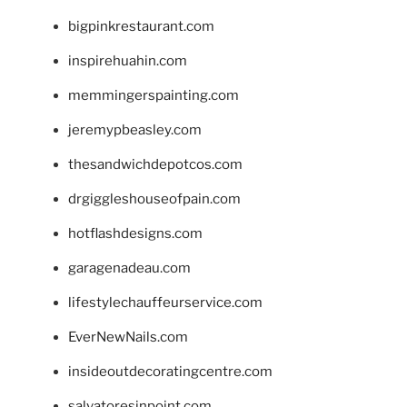
bigpinkrestaurant.com
inspirehuahin.com
memmingerspainting.com
jeremypbeasley.com
thesandwichdepotcos.com
drgiggleshouseofpain.com
hotflashdesigns.com
garagenadeau.com
lifestylechauffeurservice.com
EverNewNails.com
insideoutdecoratingcentre.com
salvatoresinpoint.com