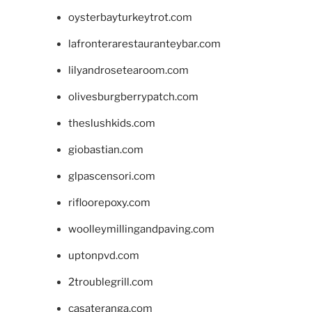
oysterbayturkeytrot.com
lafronterarestauranteybar.com
lilyandrosetearoom.com
olivesburgberrypatch.com
theslushkids.com
giobastian.com
glpascensori.com
rifloorepoxy.com
woolleymillingandpaving.com
uptonpvd.com
2troublegrill.com
casateranga.com