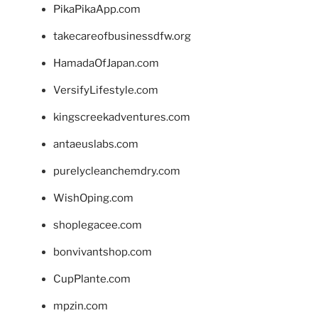
PikaPikaApp.com
takecareofbusinessdfw.org
HamadaOfJapan.com
VersifyLifestyle.com
kingscreekadventures.com
antaeuslabs.com
purelycleanchemdry.com
WishOping.com
shoplegacee.com
bonvivantshop.com
CupPlante.com
mpzin.com