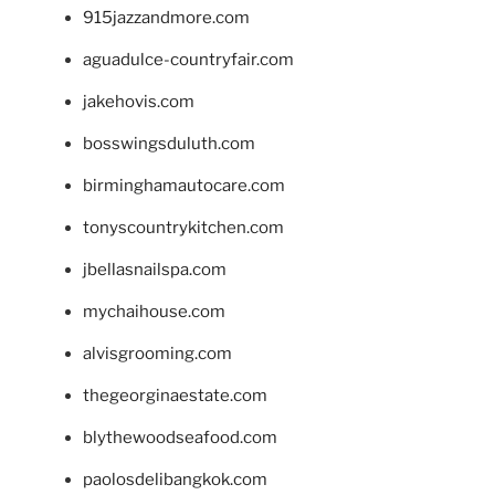
915jazzandmore.com
aguadulce-countryfair.com
jakehovis.com
bosswingsduluth.com
birminghamautocare.com
tonyscountrykitchen.com
jbellasnailspa.com
mychaihouse.com
alvisgrooming.com
thegeorginaestate.com
blythewoodseafood.com
paolosdelibangkok.com