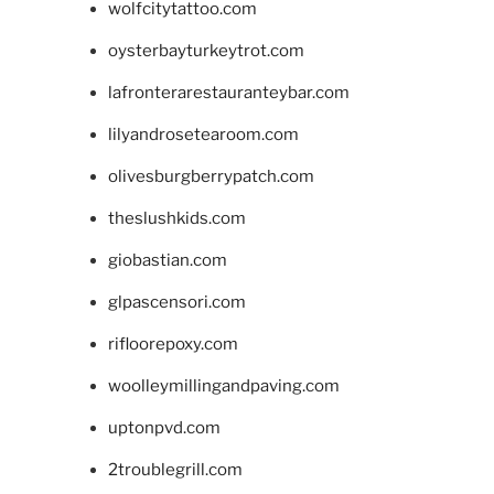
wolfcitytattoo.com
oysterbayturkeytrot.com
lafronterarestauranteybar.com
lilyandrosetearoom.com
olivesburgberrypatch.com
theslushkids.com
giobastian.com
glpascensori.com
rifloorepoxy.com
woolleymillingandpaving.com
uptonpvd.com
2troublegrill.com