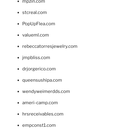
mpzin.com
stcreal.com
PopUpFlea.com
valueml.com
rebeccatorresjewelry.com
jmpbliss.com
drjorgerico.com
queensushipa.com
wendyweimerdds.com
ameri-camp.com
hrsreceivables.com
empconst1.com