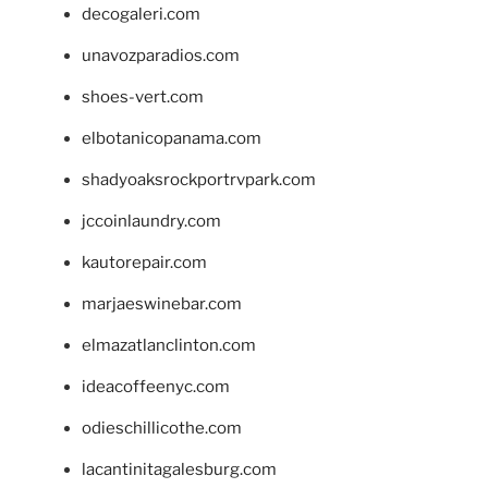
decogaleri.com
unavozparadios.com
shoes-vert.com
elbotanicopanama.com
shadyoaksrockportrvpark.com
jccoinlaundry.com
kautorepair.com
marjaeswinebar.com
elmazatlanclinton.com
ideacoffeenyc.com
odieschillicothe.com
lacantinitagalesburg.com