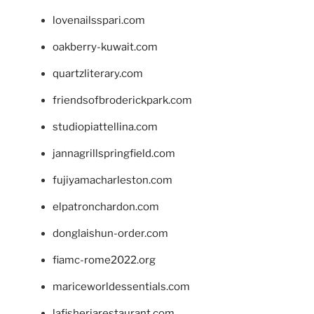
lovenailsspari.com
oakberry-kuwait.com
quartzliterary.com
friendsofbroderickpark.com
studiopiattellina.com
jannagrillspringfield.com
fujiyamacharleston.com
elpatronchardon.com
donglaishun-order.com
fiamc-rome2022.org
mariceworldessentials.com
lafisheriarestaurant.com