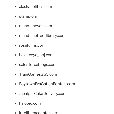
alaskapolitics.com
stsmp.org
manoelneves.com
mandelaeffectlibrary.com
roselynns.com
balanceyoganj.com
salesforceblogs.com
TrainGames365.com
BaytownEvaCationRentals.com
JabalpurCakeDelivery.com
halobjd.com
intelligenceqatar.com