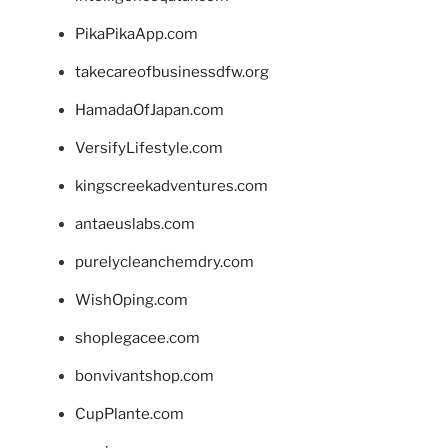
PikaPikaApp.com
takecareofbusinessdfw.org
HamadaOfJapan.com
VersifyLifestyle.com
kingscreekadventures.com
antaeuslabs.com
purelycleanchemdry.com
WishOping.com
shoplegacee.com
bonvivantshop.com
CupPlante.com