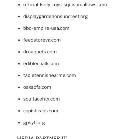
official-kelly-toys-squishmallows.com
displaygardenonsuncrest.org
bbq-empire-usa.com
feedstoreva.com
drogopets.com
ediblechalk.com
tabletennisnearme.com
oaksofa.com
soultacohtx.com
capishcaps.com
gpsyfl.org
MEDIA PARTNER III