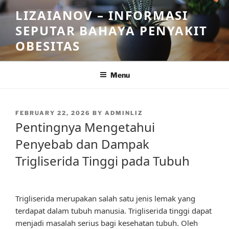
Skip
LIZAIANOV – INFORMASI
to
SEPUTAR BAHAYA PENYAKIT
content
OBESITAS
Menu
POSTED
FEBRUARY 22, 2026
BY
ADMINLIZ
ON
Pentingnya Mengetahui
Penyebab dan Dampak
Trigliserida Tinggi pada Tubuh
Trigliserida merupakan salah satu jenis lemak yang
terdapat dalam tubuh manusia. Trigliserida tinggi dapat
menjadi masalah serius bagi kesehatan tubuh. Oleh