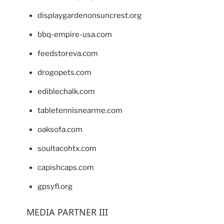
displaygardenonsuncrest.org
bbq-empire-usa.com
feedstoreva.com
drogopets.com
ediblechalk.com
tabletennisnearme.com
oaksofa.com
soultacohtx.com
capishcaps.com
gpsyfl.org
MEDIA PARTNER III