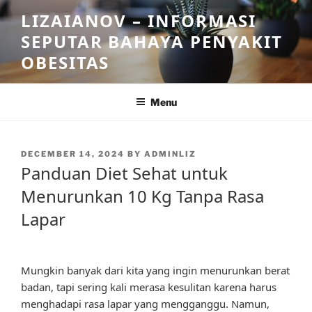
Skip
LIZAIANOV – INFORMASI
to
SEPUTAR BAHAYA PENYAKIT
content
OBESITAS
Menu
POSTED
DECEMBER 14, 2024
BY
ADMINLIZ
ON
Panduan Diet Sehat untuk
Menurunkan 10 Kg Tanpa Rasa
Lapar
Mungkin banyak dari kita yang ingin menurunkan berat
badan, tapi sering kali merasa kesulitan karena harus
menghadapi rasa lapar yang mengganggu. Namun,