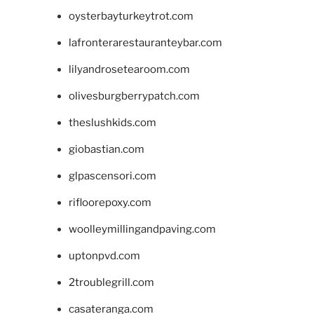
oysterbayturkeytrot.com
lafronterarestauranteybar.com
lilyandrosetearoom.com
olivesburgberrypatch.com
theslushkids.com
giobastian.com
glpascensori.com
rifloorepoxy.com
woolleymillingandpaving.com
uptonpvd.com
2troublegrill.com
casateranga.com