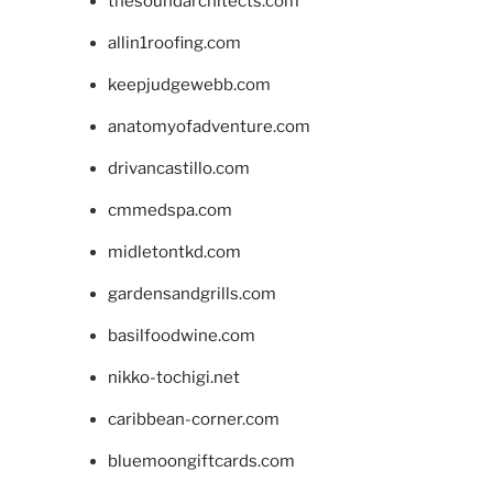
thesoundarchitects.com
allin1roofing.com
keepjudgewebb.com
anatomyofadventure.com
drivancastillo.com
cmmedspa.com
midletontkd.com
gardensandgrills.com
basilfoodwine.com
nikko-tochigi.net
caribbean-corner.com
bluemoongiftcards.com