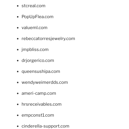
stcreal.com
PopUpFlea.com
valueml.com
rebeccatorresjewelry.com
jmpbliss.com
drjorgerico.com
queensushipa.com
wendyweimerdds.com
ameri-camp.com
hrsreceivables.com
empconst1.com
cinderella-support.com