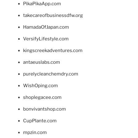
PikaPikaApp.com
takecareofbusinessdfw.org
HamadaOfJapan.com
VersifyLifestyle.com
kingscreekadventures.com
antaeuslabs.com
purelycleanchemdry.com
WishOping.com
shoplegacee.com
bonvivantshop.com
CupPlante.com
mpzin.com