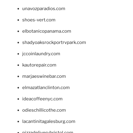
unavozparadios.com
shoes-vert.com
elbotanicopanama.com
shadyoaksrockportrvpark.com
jccoinlaundry.com
kautorepair.com
marjaeswinebar.com
elmazatlanclinton.com
ideacoffeenyc.com
odieschillicothe.com
lacantinitagalesburg.com
pizzadeliverybristol.com