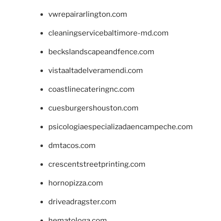
vwrepairarlington.com
cleaningservicebaltimore-md.com
beckslandscapeandfence.com
vistaaltadelveramendi.com
coastlinecateringnc.com
cuesburgershouston.com
psicologiaespecializadaencampeche.com
dmtacos.com
crescentstreetprinting.com
hornopizza.com
driveadragster.com
hematologa.com