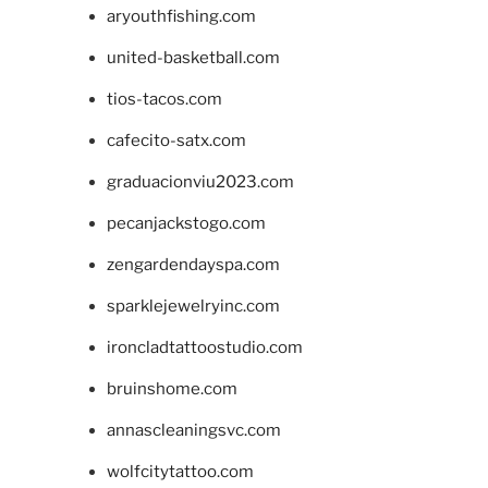
aryouthfishing.com
united-basketball.com
tios-tacos.com
cafecito-satx.com
graduacionviu2023.com
pecanjackstogo.com
zengardendayspa.com
sparklejewelryinc.com
ironcladtattoostudio.com
bruinshome.com
annascleaningsvc.com
wolfcitytattoo.com