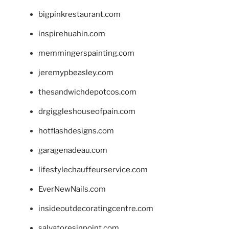
bigpinkrestaurant.com
inspirehuahin.com
memmingerspainting.com
jeremypbeasley.com
thesandwichdepotcos.com
drgiggleshouseofpain.com
hotflashdesigns.com
garagenadeau.com
lifestylechauffeurservice.com
EverNewNails.com
insideoutdecoratingcentre.com
salvatoresinpoint.com