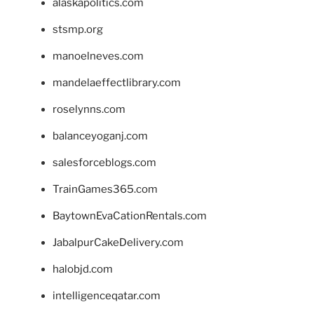
alaskapolitics.com
stsmp.org
manoelneves.com
mandelaeffectlibrary.com
roselynns.com
balanceyoganj.com
salesforceblogs.com
TrainGames365.com
BaytownEvaCationRentals.com
JabalpurCakeDelivery.com
halobjd.com
intelligenceqatar.com