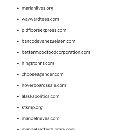
marianlives.org
waywardtees.com
pidfloorsexpress.com
bancodevenezuelaen.com
bettermoodfoodcorporation.com
hingstonnt.com
chooseagender.com
hoverboardssale.com
alaskapolitics.com
stsmp.org
manoelneves.com
mandelaeffectlibrary.com