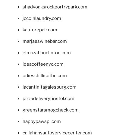
shadyoaksrockportrvpark.com
jccoinlaundry.com
kautorepair.com
marjaeswinebar.com
elmazatlanclinton.com
ideacoffeenyc.com
odieschillicothe.com
lacantinitagalesburg.com
pizzadeliverybristol.com
greenstarsmogcheck.com
happypawspl.com
callahansautoservicecenter.com