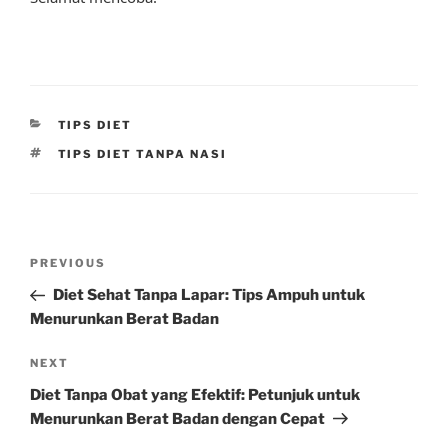
CATEGORIES
TIPS DIET
TAGS
TIPS DIET TANPA NASI
Post
Previous
PREVIOUS
navigation
Post
Diet Sehat Tanpa Lapar: Tips Ampuh untuk
Menurunkan Berat Badan
Next
NEXT
Post
Diet Tanpa Obat yang Efektif: Petunjuk untuk
Menurunkan Berat Badan dengan Cepat