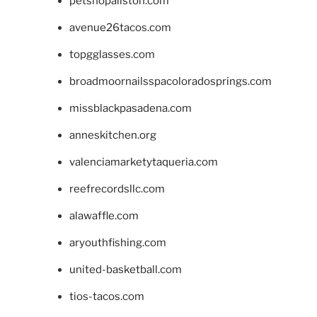
petshopallston.com
avenue26tacos.com
topgglasses.com
broadmoornailsspacoloradosprings.com
missblackpasadena.com
anneskitchen.org
valenciamarketytaqueria.com
reefrecordsllc.com
alawaffle.com
aryouthfishing.com
united-basketball.com
tios-tacos.com