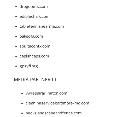
drogopets.com
ediblechalk.com
tabletennisnearme.com
oaksofa.com
soultacohtx.com
capishcaps.com
gpsyfl.org
MEDIA PARTNER III
vwrepairarlington.com
cleaningservicebaltimore-md.com
beckslandscapeandfence.com