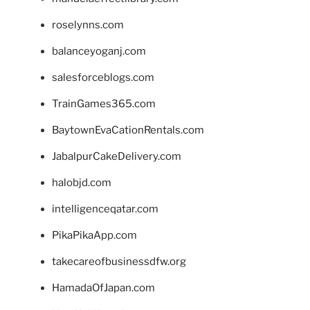
roselynns.com
balanceyoganj.com
salesforceblogs.com
TrainGames365.com
BaytownEvaCationRentals.com
JabalpurCakeDelivery.com
halobjd.com
intelligenceqatar.com
PikaPikaApp.com
takecareofbusinessdfw.org
HamadaOfJapan.com