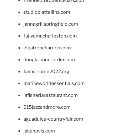
friendsofbroderickpark.com
studiopiattellina.com
jannagrillspringfield.com
fujiyamacharleston.com
elpatronchardon.com
donglaishun-order.com
fiamc-rome2022.org
mariceworldessentials.com
lafisheriarestaurant.com
915jazzandmore.com
aguadulce-countryfair.com
jakehovis.com