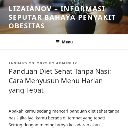
Skip
LIZAIANOV – INFORMASI
to
SEPUTAR BAHAYA PENYAKIT
content
OBESITAS
Menu
POSTED
JANUARY 29, 2025
BY
ADMINLIZ
ON
Panduan Diet Sehat Tanpa Nasi:
Cara Menyusun Menu Harian
yang Tepat
Apakah kamu sedang mencari panduan diet sehat tanpa
nasi? Jika iya, kamu berada di tempat yang tepat!
Seiring dengan meningkatnya kesadaran akan