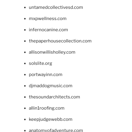
untamedcollectivesd.com
mxpwellness.com
infernocanine.com
thepaperhousecollection.com
allisonwillisholley.com
solslite.org
portwayinn.com
djmaddogmusic.com
thesoundarchitects.com
allin1roofing.com
keepjudgewebb.com
anatomyofadventure.com