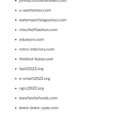
johnlscotthometeam.com
u-seehomes.com
watersportslagonissi.com
mischieffashion.com
eduwyre.com
retro-interiors.com
theblvd-boise.com
fpet2023.org
e-smart2022.org
ngrc2022.org
leesfamilyfoods.com
lewis-lewis-cpas.com