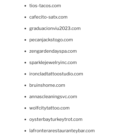
tios-tacos.com
cafecito-satx.com
graduacionviu2023.com
pecanjackstogo.com
zengardendayspa.com
sparklejewelryinc.com
ironcladtattoostudio.com
bruinshome.com
annascleaningsvc.com
wolfcitytattoo.com
oysterbayturkeytrot.com
lafronterarestauranteybar.com