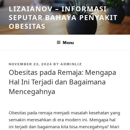
Skip
LIZAIANOV – INFORMASI
to
SEPUTAR BAHAYA PENYAKIT
content
OBESITAS
Menu
POSTED
NOVEMBER 23, 2024
BY
ADMINLIZ
ON
Obesitas pada Remaja: Mengapa
Hal Ini Terjadi dan Bagaimana
Mencegahnya
Obesitas pada remaja menjadi masalah kesehatan yang
semakin meresahkan di era modern ini. Mengapa hal
ini terjadi dan bagaimana kita bisa mencegahnya? Mari