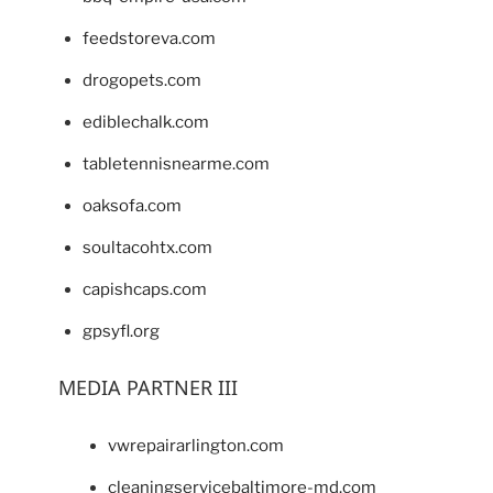
feedstoreva.com
drogopets.com
ediblechalk.com
tabletennisnearme.com
oaksofa.com
soultacohtx.com
capishcaps.com
gpsyfl.org
MEDIA PARTNER III
vwrepairarlington.com
cleaningservicebaltimore-md.com