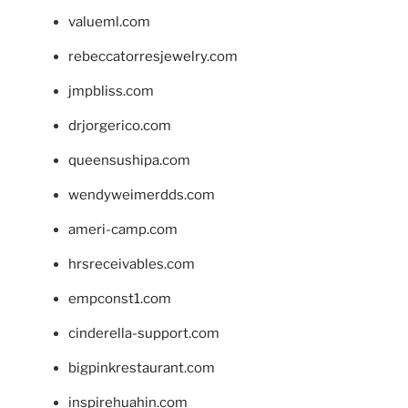
valueml.com
rebeccatorresjewelry.com
jmpbliss.com
drjorgerico.com
queensushipa.com
wendyweimerdds.com
ameri-camp.com
hrsreceivables.com
empconst1.com
cinderella-support.com
bigpinkrestaurant.com
inspirehuahin.com