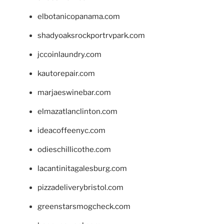
elbotanicopanama.com
shadyoaksrockportrvpark.com
jccoinlaundry.com
kautorepair.com
marjaeswinebar.com
elmazatlanclinton.com
ideacoffeenyc.com
odieschillicothe.com
lacantinitagalesburg.com
pizzadeliverybristol.com
greenstarsmogcheck.com