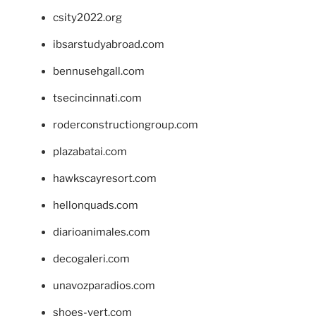
csity2022.org
ibsarstudyabroad.com
bennusehgall.com
tsecincinnati.com
roderconstructiongroup.com
plazabatai.com
hawkscayresort.com
hellonquads.com
diarioanimales.com
decogaleri.com
unavozparadios.com
shoes-vert.com