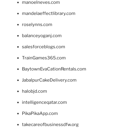
manoelneves.com
mandelaeffectlibrary.com
roselynns.com
balanceyoganj.com
salesforceblogs.com
TrainGames365.com
BaytownEvaCationRentals.com
JabalpurCakeDelivery.com
halobjd.com
intelligenceqatar.com
PikaPikaApp.com
takecareofbusinessdfw.org