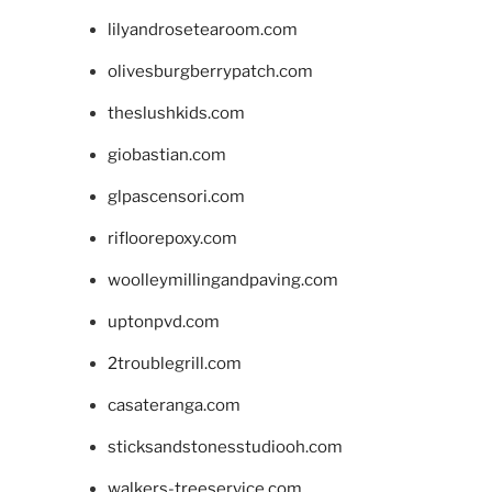
lilyandrosetearoom.com
olivesburgberrypatch.com
theslushkids.com
giobastian.com
glpascensori.com
rifloorepoxy.com
woolleymillingandpaving.com
uptonpvd.com
2troublegrill.com
casateranga.com
sticksandstonesstudiooh.com
walkers-treeservice.com