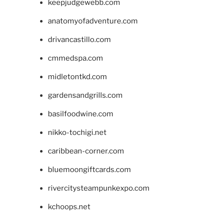
keepjudgewebb.com
anatomyofadventure.com
drivancastillo.com
cmmedspa.com
midletontkd.com
gardensandgrills.com
basilfoodwine.com
nikko-tochigi.net
caribbean-corner.com
bluemoongiftcards.com
rivercitysteampunkexpo.com
kchoops.net