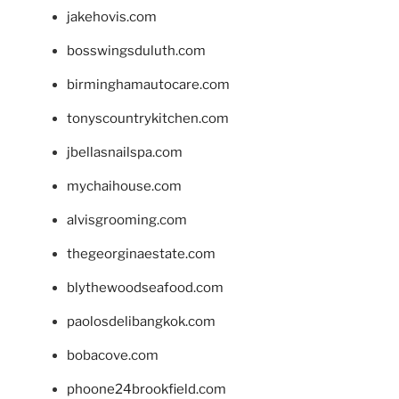
jakehovis.com
bosswingsduluth.com
birminghamautocare.com
tonyscountrykitchen.com
jbellasnailspa.com
mychaihouse.com
alvisgrooming.com
thegeorginaestate.com
blythewoodseafood.com
paolosdelibangkok.com
bobacove.com
phoone24brookfield.com