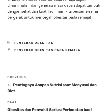
diminimalisir dan generasi masa depan dapat tumbuh
dengan sehat dan kuat. Jadi, mari kita bersama-sama
bergerak untuk mencegah obesitas pada remaja!
CATEGORIES
PENYEBAB OBESITAS
TAGS
PENYEBAB OBESITAS PADA REMAJA
Post
Previous
PREVIOUS
navigation
Post
Pentingnya Asupan Nutrisi saat Menyusui dan
Diet
Next
NEXT
Post
Obesitas dan Penyakit Serius: Peringatan bagi