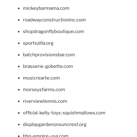
mickeybarmama.com
roadwayconstructioninc.com
shopdragonflyboutique.com
sportszilla.org
batchprovisionsbar.com
brasserie-gobette.com
musicrearte.com
morseysfarms.com
riverviewtennis.com
official-kelly-toys-squishmallows.com
displaygardenonsuncrest.org
bbq-empire-usa.com