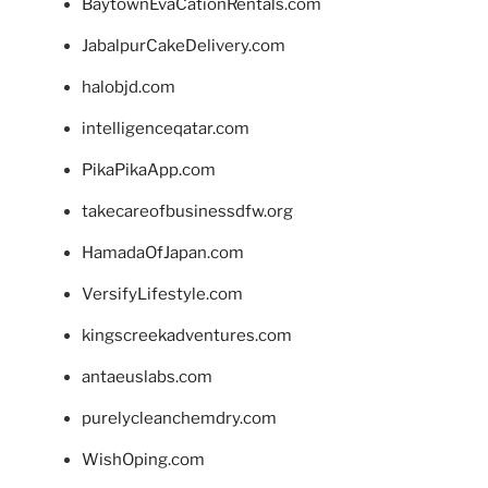
BaytownEvaCationRentals.com
JabalpurCakeDelivery.com
halobjd.com
intelligenceqatar.com
PikaPikaApp.com
takecareofbusinessdfw.org
HamadaOfJapan.com
VersifyLifestyle.com
kingscreekadventures.com
antaeuslabs.com
purelycleanchemdry.com
WishOping.com