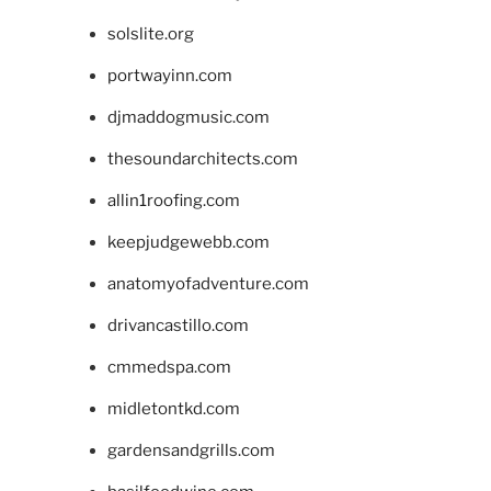
solslite.org
portwayinn.com
djmaddogmusic.com
thesoundarchitects.com
allin1roofing.com
keepjudgewebb.com
anatomyofadventure.com
drivancastillo.com
cmmedspa.com
midletontkd.com
gardensandgrills.com