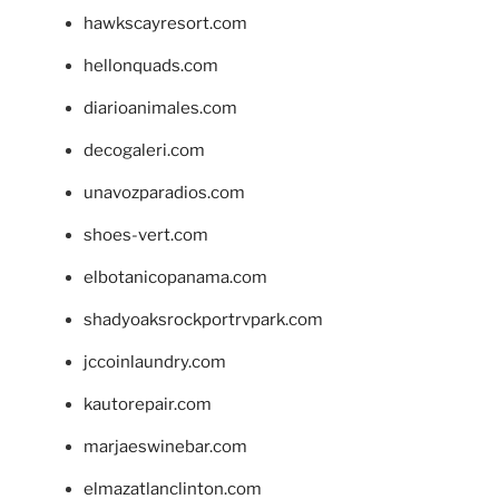
hawkscayresort.com
hellonquads.com
diarioanimales.com
decogaleri.com
unavozparadios.com
shoes-vert.com
elbotanicopanama.com
shadyoaksrockportrvpark.com
jccoinlaundry.com
kautorepair.com
marjaeswinebar.com
elmazatlanclinton.com