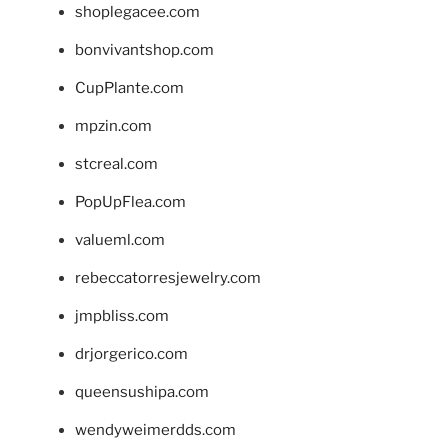
shoplegacee.com
bonvivantshop.com
CupPlante.com
mpzin.com
stcreal.com
PopUpFlea.com
valueml.com
rebeccatorresjewelry.com
jmpbliss.com
drjorgerico.com
queensushipa.com
wendyweimerdds.com