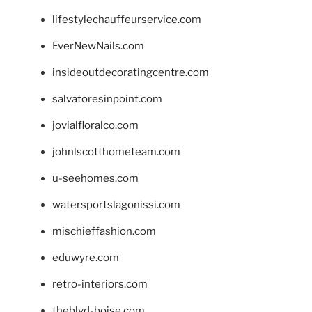
lifestylechauffeurservice.com
EverNewNails.com
insideoutdecoratingcentre.com
salvatoresinpoint.com
jovialfloralco.com
johnlscotthometeam.com
u-seehomes.com
watersportslagonissi.com
mischieffashion.com
eduwyre.com
retro-interiors.com
theblvd-boise.com