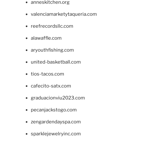
anneskitchen.org
valenciamarketytaqueria.com
reefrecordsllc.com
alawaffle.com
aryouthfishing.com
united-basketball.com
tios-tacos.com
cafecito-satx.com
graduacionviu2023.com
pecanjackstogo.com
zengardendayspa.com
sparklejewelryinc.com