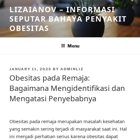
Skip
LIZAIANOV – INFORMASI
to
SEPUTAR BAHAYA PENYAKIT
content
OBESITAS
Menu
POSTED
JANUARY 11, 2025
BY
ADMINLIZ
ON
Obesitas pada Remaja:
Bagaimana Mengidentifikasi dan
Mengatasi Penyebabnya
Obesitas pada remaja merupakan masalah kesehatan
yang semakin sering terjadi di masyarakat saat ini. Hal
ini menjadi perhatian serius karena obesitas dapat