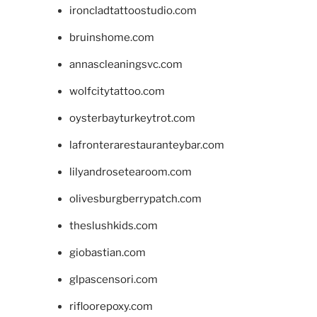
ironcladtattoostudio.com
bruinshome.com
annascleaningsvc.com
wolfcitytattoo.com
oysterbayturkeytrot.com
lafronterarestauranteybar.com
lilyandrosetearoom.com
olivesburgberrypatch.com
theslushkids.com
giobastian.com
glpascensori.com
rifloorepoxy.com