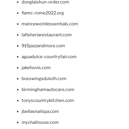
donglaishun-order.com
fiamc-rome2022.org
mariceworldessentials.com
lafisheriarestaurant.com
915jazzandmore.com
aguadulce-countryfair.com
jakehovis.com
bosswingsduluth.com
birminghamautocare.com
tonyscountrykitchen.com
jbellasnailspa.com
mychaihouse.com