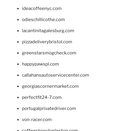
ideacoffeenyc.com
odieschillicothe.com
lacantinitagalesburg.com
pizzadeliverybristol.com
greenstarsmogcheck.com
happypawspl.com
callahansautoservicecenter.com
georgiascornermarket.com
perfectfit24-7.com
portugalprivatedriver.com
von-racer.com
coffeeshopcharleston.com