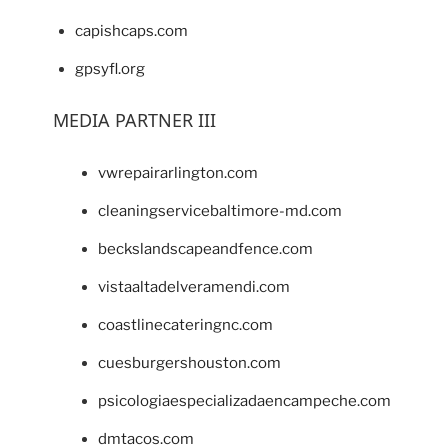
capishcaps.com
gpsyfl.org
MEDIA PARTNER III
vwrepairarlington.com
cleaningservicebaltimore-md.com
beckslandscapeandfence.com
vistaaltadelveramendi.com
coastlinecateringnc.com
cuesburgershouston.com
psicologiaespecializadaencampeche.com
dmtacos.com