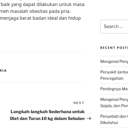
erbaik yang dapat dilakukan untuk masa
emeh masalah obesitas pada pria.
 menjaga berat badan ideal dan hidup
Search
for:
RECENT POST
Mengenal Penya
RIA
Penyakit Jantu
Pencegahan
Pentingnya Men
Mengenal Penya
NEXT
Next
Gejala, dan P
Post
Langkah-langkah Sederhana untuk
Penyebab dan G
Diet dan Turun 10 kg dalam Sebulan
Diketahui