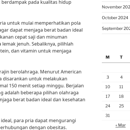
pat berdampak pada kualitas hidup
November 20
October 2024
 pria untuk mulai memperhatikan pola
September 20
gar dapat menjaga berat badan ideal
kanan cepat saji dan minuman
 lemak jenuh. Sebaliknya, pilihlah
tein, dan vitamin untuk menjaga
M
T
k rajin berolahraga. Menurut American
3
4
sa disarankan untuk melakukan
nimal 150 menit setiap minggu. Berjalan
10
11
ng adalah beberapa pilihan olahraga
17
18
njaga berat badan ideal dan kesehatan
24
25
31
ideal, para pria dapat mengurangi
« Mar
 berhubungan dengan obesitas.