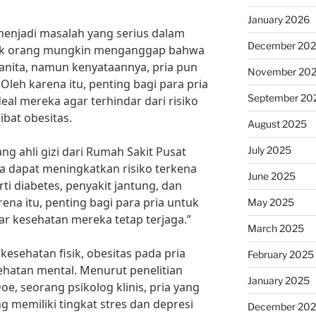
January 2026
enjadi masalah yang serius dalam
December 20
yak orang mungkin menganggap bahwa
wanita, namun kenyataannya, pria pun
November 20
Oleh karena itu, penting bagi para pria
September 20
al mereka agar terhindar dari risiko
ibat obesitas.
August 2025
July 2025
ng ahli gizi dari Rumah Sakit Pusat
ia dapat meningkatkan risiko terkena
June 2025
ti diabetes, penyakit jantung, dan
rena itu, penting bagi para pria untuk
May 2025
ar kesehatan mereka tetap terjaga.”
March 2025
esehatan fisik, obesitas pada pria
February 2025
hatan mental. Menurut penelitian
January 2025
oe, seorang psikolog klinis, pria yang
 memiliki tingkat stres dan depresi
December 20