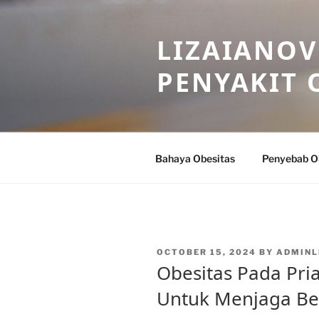
Skip
to
LIZAIANOV
content
PENYAKIT 
Bahaya Obesitas
Penyebab O
POSTED
OCTOBER 15, 2024
BY
ADMINL
ON
Obesitas Pada Pri
Untuk Menjaga Be