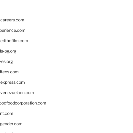
hcareers.com
xperience.com
edthefilm.com
ds-bg.org
ves.org
tees.com
rsexpress.com
venezuelaen.com
oodfoodcorporation.com
nnt.com
gender.com