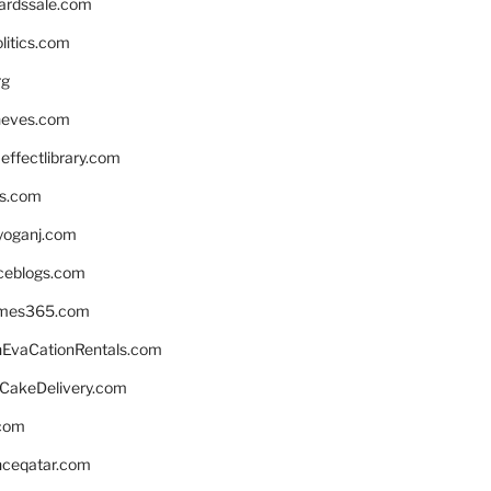
ardssale.com
litics.com
rg
neves.com
ffectlibrary.com
ns.com
yoganj.com
rceblogs.com
ames365.com
EvaCationRentals.com
rCakeDelivery.com
.com
enceqatar.com