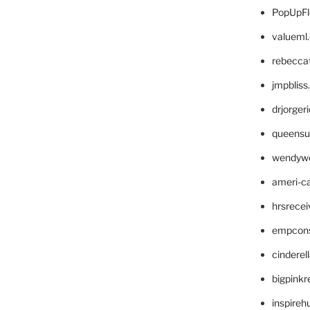
PopUpFl
valueml
rebecca
jmpblis
drjorger
queensu
wendyw
ameri-
hrsrece
empcon
cinderel
bigpinkr
inspireh