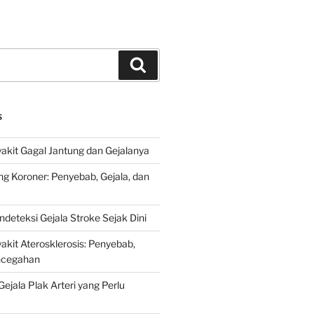
Search
S
kit Gagal Jantung dan Gejalanya
ng Koroner: Penyebab, Gejala, dan
deteksi Gejala Stroke Sejak Dini
kit Aterosklerosis: Penyebab,
encegahan
ejala Plak Arteri yang Perlu