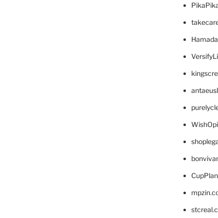
PikaPik
takecar
Hamada
VersifyL
kingscr
antaeus
purelyc
WishOp
shopleg
bonviva
CupPlan
mpzin.c
stcreal.