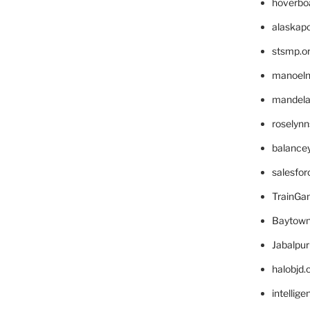
hoverbo
alaskapo
stsmp.o
manoel
mandelae
roselyn
balance
salesfo
TrainG
Baytown
Jabalpu
halobjd
intellig