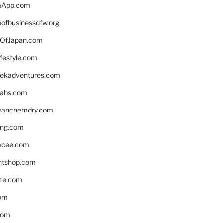
aApp.com
eofbusinessdfw.org
OfJapan.com
ifestyle.com
eekadventures.com
labs.com
leanchemdry.com
ing.com
acee.com
ntshop.com
te.com
om
com