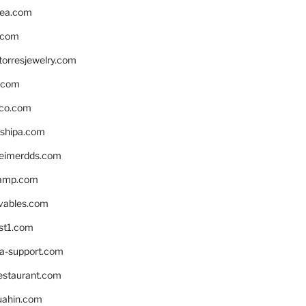
ea.com
.com
torresjewelry.com
s.com
ico.com
shipa.com
eimerdds.com
camp.com
ivables.com
st1.com
la-support.com
estaurant.com
uahin.com