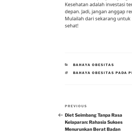
Kesehatan adalah investasi t
depan. Jadi, jangan anggap r
Mulailah dari sekarang untuk
sehat!
CATEGORIES
BAHAYA OBESITAS
TAGS
BAHAYA OBESITAS PADA P
Post
Previous
PREVIOUS
navigation
Post
Diet Seimbang Tanpa Rasa
Kelaparan: Rahasia Sukses
Menurunkan Berat Badan