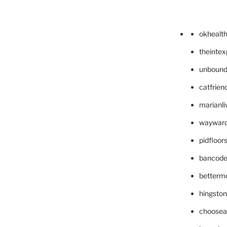
okhealt
theinte
unbound
catfrien
marianli
wayward
pidfloo
bancode
betterm
hingsto
choosea