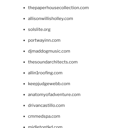
thepaperhousecollection.com
allisonwillisholley.com
solslite.org
portwayinn.com
djmaddogmusic.com
thesoundarchitects.com
allin1roofing.com
keepjudgewebb.com
anatomyofadventure.com
drivancastillo.com
cmmedspa.com
midletontkd.com