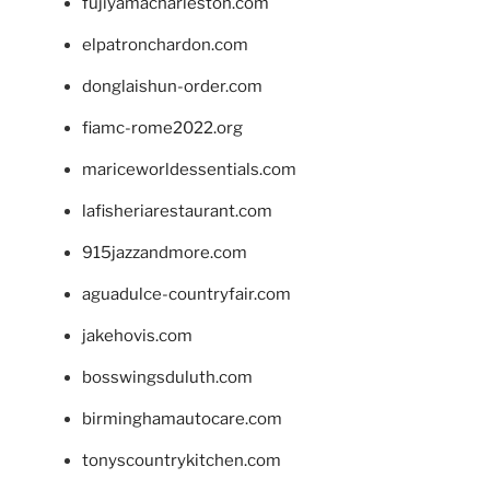
fujiyamacharleston.com
elpatronchardon.com
donglaishun-order.com
fiamc-rome2022.org
mariceworldessentials.com
lafisheriarestaurant.com
915jazzandmore.com
aguadulce-countryfair.com
jakehovis.com
bosswingsduluth.com
birminghamautocare.com
tonyscountrykitchen.com