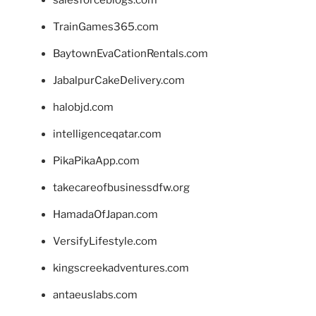
TrainGames365.com
BaytownEvaCationRentals.com
JabalpurCakeDelivery.com
halobjd.com
intelligenceqatar.com
PikaPikaApp.com
takecareofbusinessdfw.org
HamadaOfJapan.com
VersifyLifestyle.com
kingscreekadventures.com
antaeuslabs.com