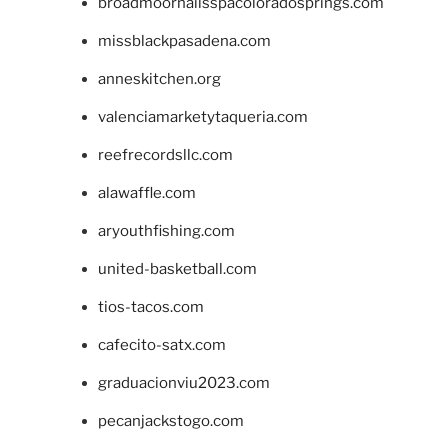
broadmoornailsspacoloradosprings.com
missblackpasadena.com
anneskitchen.org
valenciamarketytaqueria.com
reefrecordsllc.com
alawaffle.com
aryouthfishing.com
united-basketball.com
tios-tacos.com
cafecito-satx.com
graduacionviu2023.com
pecanjackstogo.com