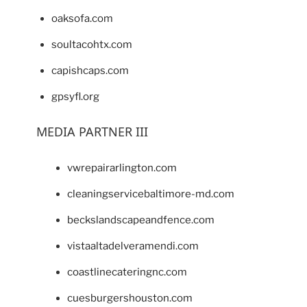
oaksofa.com
soultacohtx.com
capishcaps.com
gpsyfl.org
MEDIA PARTNER III
vwrepairarlington.com
cleaningservicebaltimore-md.com
beckslandscapeandfence.com
vistaaltadelveramendi.com
coastlinecateringnc.com
cuesburgershouston.com