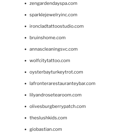
zengardendayspa.com
sparklejewelryinc.com
ironcladtattoostudio.com
bruinshome.com
annascleaningsvc.com
wolfcitytattoo.com
oysterbayturkeytrot.com
lafronterarestauranteybar.com
lilyandrosetearoom.com
olivesburgberrypatch.com
theslushkids.com
giobastian.com