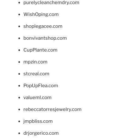
purelycleanchemdry.com
WishOping.com
shoplegacee.com
bonvivantshop.com
CupPlante.com
mpzin.com
stcreal.com
PopUpFlea.com
valueml.com
rebeccatorresjewelry.com
jmpbliss.com
drjorgerico.com