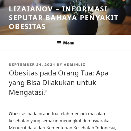
Skip
LIZAIANOV – INFORMASI
to
SEPUTAR BAHAYA PENYAKIT
content
OBESITAS
Menu
POSTED
SEPTEMBER 24, 2024
BY
ADMINLIZ
ON
Obesitas pada Orang Tua: Apa
yang Bisa Dilakukan untuk
Mengatasi?
Obesitas pada orang tua telah menjadi masalah
kesehatan yang semakin meningkat di masyarakat.
Menurut data dari Kementerian Kesehatan Indonesia,