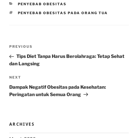
CATEGORIES
PENYEBAB OBESITAS
TAGS
PENYEBAB OBESITAS PADA ORANG TUA
Post
Previous
PREVIOUS
navigation
Post
Tips Diet Tanpa Harus Berolahraga: Tetap Sehat
dan Langsing
Next
NEXT
Post
Dampak Negatif Obesitas pada Kesehatan:
Peringatan untuk Semua Orang
ARCHIVES