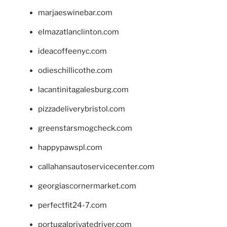
marjaeswinebar.com
elmazatlanclinton.com
ideacoffeenyc.com
odieschillicothe.com
lacantinitagalesburg.com
pizzadeliverybristol.com
greenstarsmogcheck.com
happypawspl.com
callahansautoservicecenter.com
georgiascornermarket.com
perfectfit24-7.com
portugalprivatedriver.com