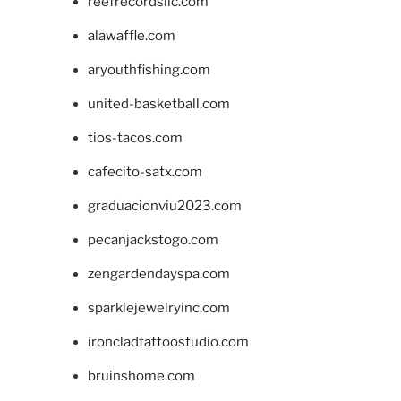
reefrecordsllc.com
alawaffle.com
aryouthfishing.com
united-basketball.com
tios-tacos.com
cafecito-satx.com
graduacionviu2023.com
pecanjackstogo.com
zengardendayspa.com
sparklejewelryinc.com
ironcladtattoostudio.com
bruinshome.com