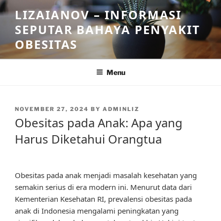
Skip
LIZAIANOV – INFORMASI
to
SEPUTAR BAHAYA PENYAKIT
content
OBESITAS
Menu
POSTED
NOVEMBER 27, 2024
BY
ADMINLIZ
ON
Obesitas pada Anak: Apa yang
Harus Diketahui Orangtua
Obesitas pada anak menjadi masalah kesehatan yang
semakin serius di era modern ini. Menurut data dari
Kementerian Kesehatan RI, prevalensi obesitas pada
anak di Indonesia mengalami peningkatan yang