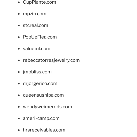
CupPlante.com
mpzin.com
stcreal.com
PopUpFlea.com
valueml.com
rebeccatorresjewelry.com
jmpbliss.com
drjorgerico.com
queensushipa.com
wendyweimerdds.com
ameri-camp.com
hrsreceivables.com