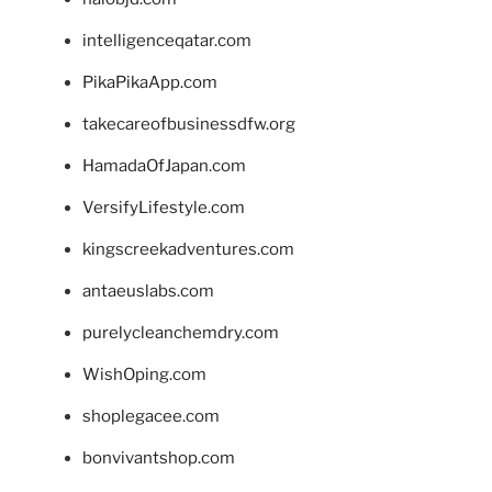
intelligenceqatar.com
PikaPikaApp.com
takecareofbusinessdfw.org
HamadaOfJapan.com
VersifyLifestyle.com
kingscreekadventures.com
antaeuslabs.com
purelycleanchemdry.com
WishOping.com
shoplegacee.com
bonvivantshop.com