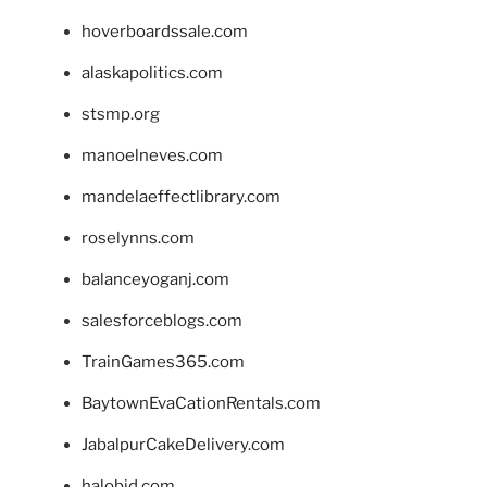
hoverboardssale.com
alaskapolitics.com
stsmp.org
manoelneves.com
mandelaeffectlibrary.com
roselynns.com
balanceyoganj.com
salesforceblogs.com
TrainGames365.com
BaytownEvaCationRentals.com
JabalpurCakeDelivery.com
halobjd.com