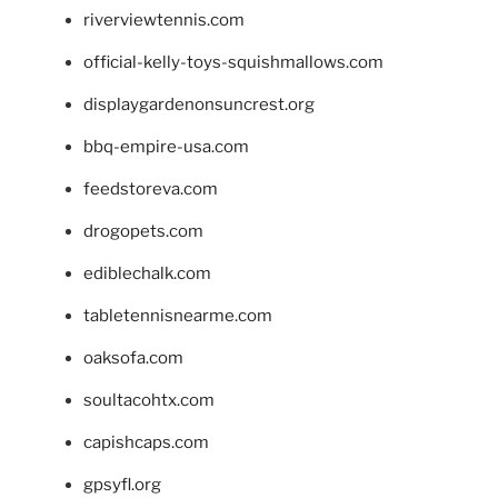
riverviewtennis.com
official-kelly-toys-squishmallows.com
displaygardenonsuncrest.org
bbq-empire-usa.com
feedstoreva.com
drogopets.com
ediblechalk.com
tabletennisnearme.com
oaksofa.com
soultacohtx.com
capishcaps.com
gpsyfl.org