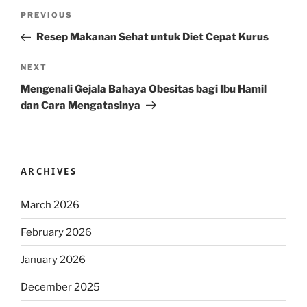
Post
Previous
PREVIOUS
navigation
Post
Resep Makanan Sehat untuk Diet Cepat Kurus
Next
NEXT
Post
Mengenali Gejala Bahaya Obesitas bagi Ibu Hamil
dan Cara Mengatasinya
ARCHIVES
March 2026
February 2026
January 2026
December 2025