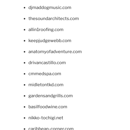
djmaddogmusic.com
thesoundarchitects.com
allin1roofing.com
keepjudgewebb.com
anatomyofadventure.com
drivancastillo.com
cmmedspa.com
midletontkd.com
gardensandgrills.com
basilfoodwine.com
nikko-tochigi.net
caribbean-corner.com