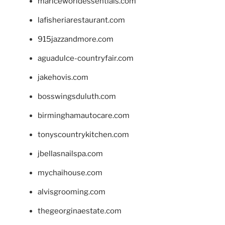
mariceworldessentials.com
lafisheriarestaurant.com
915jazzandmore.com
aguadulce-countryfair.com
jakehovis.com
bosswingsduluth.com
birminghamautocare.com
tonyscountrykitchen.com
jbellasnailspa.com
mychaihouse.com
alvisgrooming.com
thegeorginaestate.com