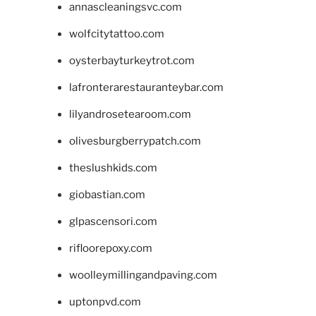
annascleaningsvc.com
wolfcitytattoo.com
oysterbayturkeytrot.com
lafronterarestauranteybar.com
lilyandrosetearoom.com
olivesburgberrypatch.com
theslushkids.com
giobastian.com
glpascensori.com
rifloorepoxy.com
woolleymillingandpaving.com
uptonpvd.com