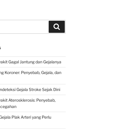
Search
S
kit Gagal Jantung dan Gejalanya
ng Koroner: Penyebab, Gejala, dan
deteksi Gejala Stroke Sejak Dini
kit Aterosklerosis: Penyebab,
encegahan
ejala Plak Arteri yang Perlu