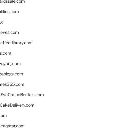
ardssale.com
litics.com
rg
neves.com
ffectlibrary.com
ns.com
yoganj.com
rceblogs.com
ames365.com
EvaCationRentals.com
rCakeDelivery.com
.com
enceqatar.com