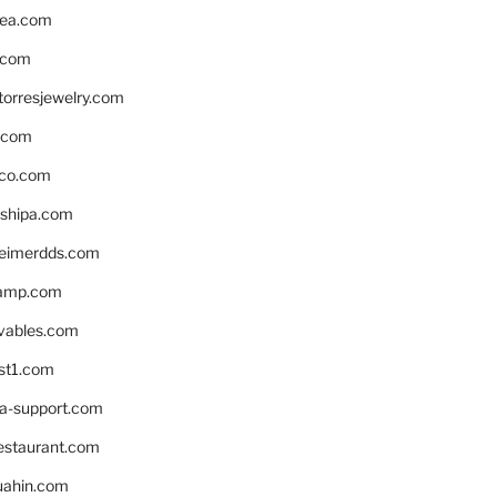
ea.com
.com
torresjewelry.com
s.com
ico.com
shipa.com
eimerdds.com
camp.com
ivables.com
st1.com
la-support.com
estaurant.com
uahin.com