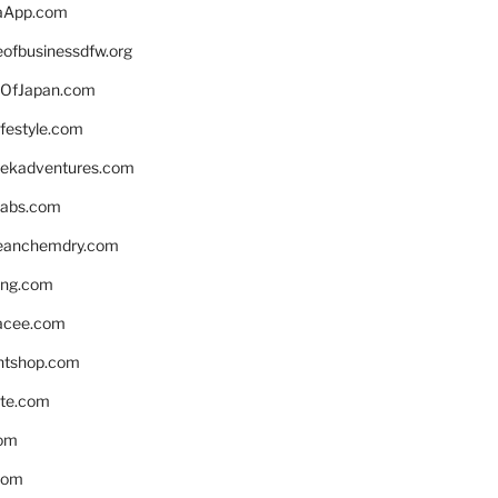
aApp.com
eofbusinessdfw.org
OfJapan.com
ifestyle.com
eekadventures.com
labs.com
leanchemdry.com
ing.com
acee.com
ntshop.com
te.com
om
com