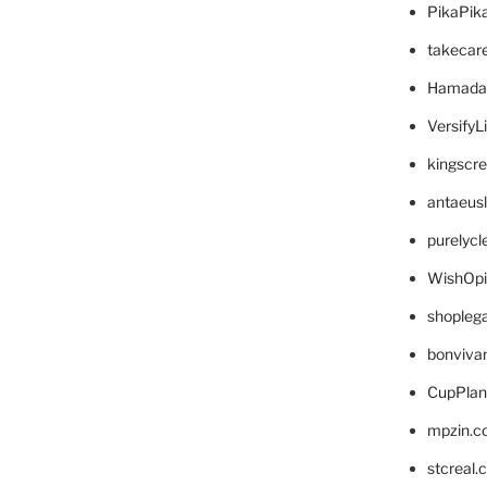
PikaPik
takecar
Hamada
VersifyL
kingscr
antaeus
purelyc
WishOp
shopleg
bonviva
CupPlan
mpzin.c
stcreal.