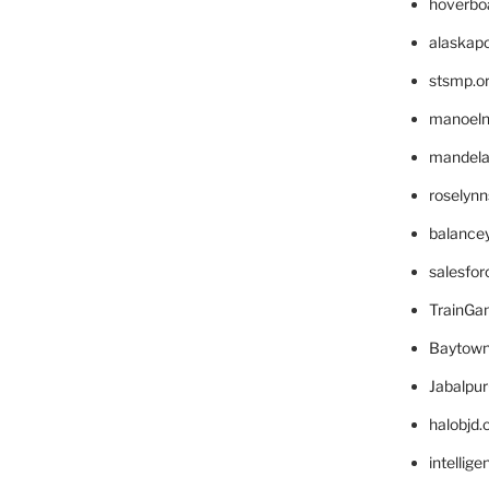
hoverbo
alaskapo
stsmp.o
manoel
mandelae
roselyn
balance
salesfo
TrainG
Baytown
Jabalpu
halobjd
intellig