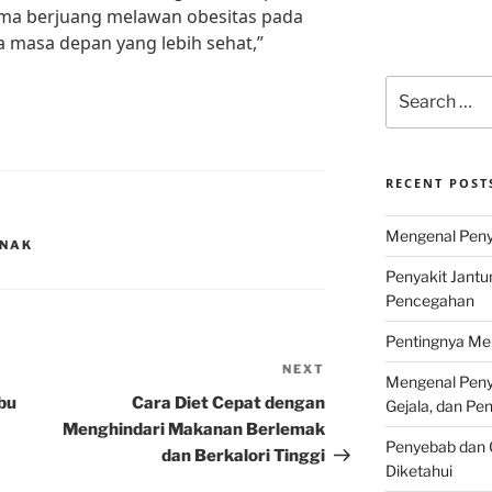
ama berjuang melawan obesitas pada
masa depan yang lebih sehat,”
Search
for:
RECENT POST
Mengenal Penya
ANAK
Penyakit Jantu
Pencegahan
Pentingnya Men
NEXT
Next
Mengenal Penya
Post
bu
Cara Diet Cepat dengan
Gejala, dan P
Menghindari Makanan Berlemak
Penyebab dan G
dan Berkalori Tinggi
Diketahui