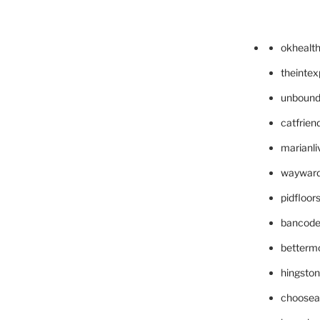
okhealt
theinte
unbound
catfrien
marianli
wayward
pidfloo
bancode
betterm
hingsto
choosea