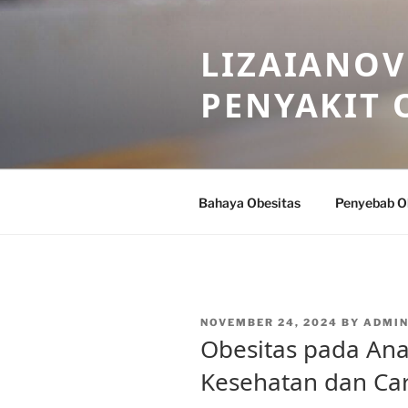
Skip
to
LIZAIANOV
content
PENYAKIT 
Bahaya Obesitas
Penyebab O
POSTED
NOVEMBER 24, 2024
BY
ADMIN
ON
Obesitas pada Ana
Kesehatan dan Ca