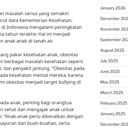
January 2026
n masalah serius yang semakin
December 20
urut data Kementerian Kesehatan,
k di Indonesia mengalami peningkatan
November 20
a tahun terakhir. Hal ini menjadi
September 20
 anak-anak di tanah air.
August 2025
rang pakar kesehatan anak, obesitas
July 2025
 berbagai masalah kesehatan seperti
i, dan penyakit jantung. “Obesitas pada
June 2025
ada kesehatan mental mereka, karena
i obesitas menjadi target bullying di
May 2025
March 2025
ada anak, penting bagi orangtua
February 2025
n sehat dan mengajak anak untuk
January 2025
tur. “Anak-anak perlu dikenalkan dengan
sayuran dan buah-buahan, serta
December 20