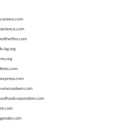
hcareers.com
xperience.com
edthefilm.com
ds-bg.org
ves.org
tees.com
rsexpress.com
venezuelaen.com
oodfoodcorporation.com
nnt.com
gender.com