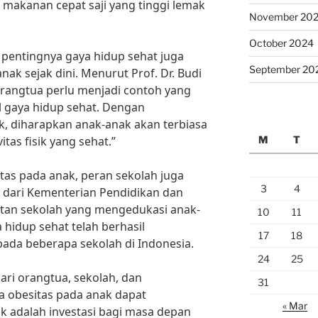
makanan cepat saji yang tinggi lemak
November 20
October 2024
g pentingnya gaya hidup sehat juga
September 20
nak sejak dini. Menurut Prof. Dr. Budi
“Orangtua perlu menjadi contoh yang
l gaya hidup sehat. Dengan
, diharapkan anak-anak akan terbiasa
M
T
tas fisik yang sehat.”
as pada anak, peran sekolah juga
3
4
 dari Kementerian Pendidikan dan
tan sekolah yang mengedukasi anak-
10
11
hidup sehat telah berhasil
17
18
ada beberapa sekolah di Indonesia.
24
25
ri orangtua, sekolah, dan
31
a obesitas pada anak dapat
« Mar
k adalah investasi bagi masa depan