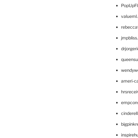
PopUpFl
valueml
rebecca
jmpblis
drjorger
queensu
wendyw
ameri-
hrsrece
empcon
cinderel
bigpinkr
inspireh