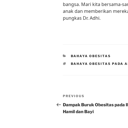
bangsa. Mari kita bersama-s
anak dan memberikan mereka 
pungkas Dr. Adhi.
CATEGORIES
BAHAYA OBESITAS
TAGS
BAHAYA OBESITAS PADA 
Post
Previous
PREVIOUS
navigation
Post
Dampak Buruk Obesitas pada I
Hamil dan Bayi