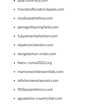
quartzliterary.com
friendsofbroderickpark.com
studiopiattellina.com
jannagrillspringfield.com
fujiyamacharleston.com
elpatronchardon.com
donglaishun-order.com
fiamc-rome2022.org
mariceworldessentials.com
lafisheriarestaurant.com
915jazzandmore.com
aguadulce-countryfair.com