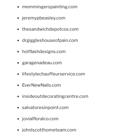
memmingerspainting.com
jeremypbeasley.com
thesandwichdepotcos.com
drgiggleshouseofpain.com
hotflashdesigns.com
garagenadeau.com
lifestylechauffeurservice.com
EverNewNails.com
insideoutdecoratingcentre.com
salvatoresinpoint.com
jovialfloralco.com
johnlscotthometeam.com