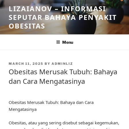
Skip
LIZAIANOV – INFORMASI
to
SEPUTAR BAHAYA PENYAKIT
content
OBESITAS
Menu
POSTED
MARCH 11, 2025
BY
ADMINLIZ
ON
Obesitas Merusak Tubuh: Bahaya
dan Cara Mengatasinya
Obesitas Merusak Tubuh: Bahaya dan Cara
Mengatasinya
Obesitas, atau yang sering disebut sebagai kegemukan,