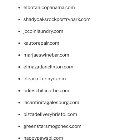
elbotanicopanama.com
shadyoaksrockportrvpark.com
jccoinlaundry.com
kautorepair.com
marjaeswinebar.com
elmazatlanclinton.com
ideacoffeenyc.com
odieschillicothe.com
lacantinitagalesburg.com
pizzadeliverybristol.com
greenstarsmogcheck.com
happypawspl.com