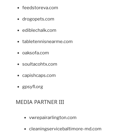
feedstoreva.com
drogopets.com
ediblechalk.com
tabletennisnearme.com
oaksofa.com
soultacohtx.com
capishcaps.com
gpsyfl.org
MEDIA PARTNER III
vwrepairarlington.com
cleaningservicebaltimore-md.com