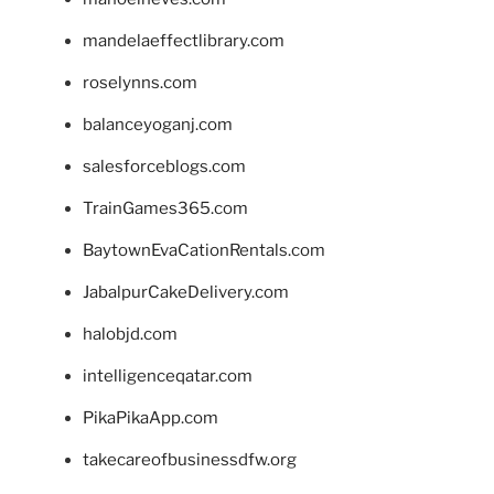
mandelaeffectlibrary.com
roselynns.com
balanceyoganj.com
salesforceblogs.com
TrainGames365.com
BaytownEvaCationRentals.com
JabalpurCakeDelivery.com
halobjd.com
intelligenceqatar.com
PikaPikaApp.com
takecareofbusinessdfw.org