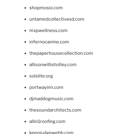
shopmossi.com
untamedcollectivesd.com
mxpwellness.com
infernocanine.com
thepaperhousecollection.com
allisonwillisholley.com
solslite.org
portwayinn.com
djmaddogmusic.com
thesoundarchitects.com
allin1roofing.com
keepjudgewebb.com