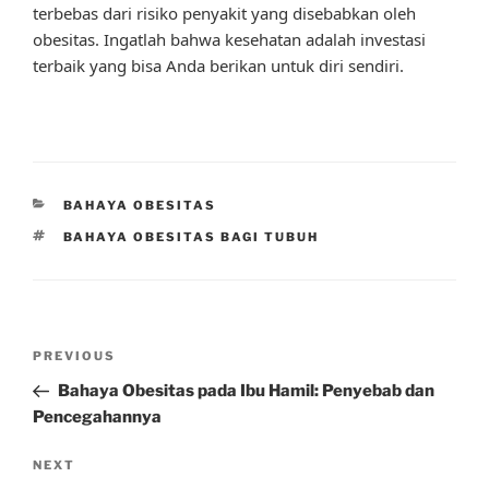
terbebas dari risiko penyakit yang disebabkan oleh
obesitas. Ingatlah bahwa kesehatan adalah investasi
terbaik yang bisa Anda berikan untuk diri sendiri.
CATEGORIES
BAHAYA OBESITAS
TAGS
BAHAYA OBESITAS BAGI TUBUH
Post
Previous
PREVIOUS
navigation
Post
Bahaya Obesitas pada Ibu Hamil: Penyebab dan
Pencegahannya
Next
NEXT