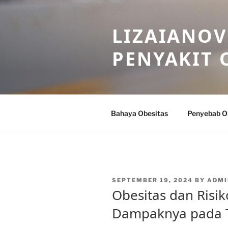
Skip
to
LIZAIANOV
content
PENYAKIT 
Bahaya Obesitas
Penyebab O
POSTED
SEPTEMBER 19, 2024
BY
ADMI
ON
Obesitas dan Risik
Dampaknya pada 