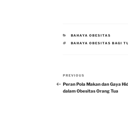
CATEGORIES
BAHAYA OBESITAS
TAGS
BAHAYA OBESITAS BAGI T
Post
Previous
PREVIOUS
navigation
Post
Peran Pola Makan dan Gaya Hi
dalam Obesitas Orang Tua