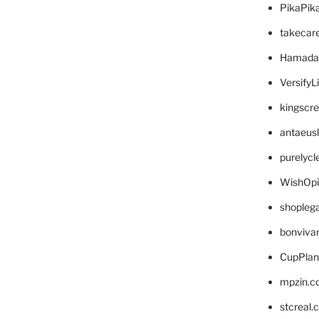
PikaPik
takecar
Hamada
VersifyL
kingscr
antaeus
purelyc
WishOp
shopleg
bonviva
CupPlan
mpzin.c
stcreal.