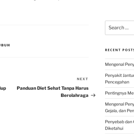
Search
for:
UBUH
RECENT POST
Mengenal Penya
Penyakit Jantu
NEXT
Next
Pencegahan
Post
dup
Panduan Diet Sehat Tanpa Harus
Pentingnya Men
Berolahraga
Mengenal Penya
Gejala, dan P
Penyebab dan G
Diketahui