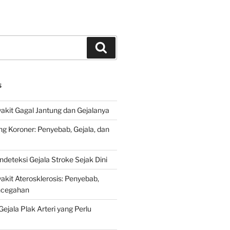
Search
S
kit Gagal Jantung dan Gejalanya
ng Koroner: Penyebab, Gejala, dan
deteksi Gejala Stroke Sejak Dini
kit Aterosklerosis: Penyebab,
encegahan
ejala Plak Arteri yang Perlu