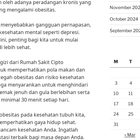
kan oleh adanya peradangan kronis yang
November 20
ang mengalami obesitas.
October 2024
pat menyebabkan gangguan pernapasan,
September 20
kesehatan mental seperti depresi.
, penting bagi kita untuk mulai
 lebih sehat.
M
T
 gizi dari Rumah Sakit Cipto
tuk memperhatikan pola makan dan
egah obesitas dan risiko kesehatan
3
4
i juga menyarankan untuk menghindari
ak jenuh dan gula berlebihan serta
10
11
k minimal 30 menit setiap hari.
17
18
24
25
esitas pada kesehatan tubuh kita,
memperhatikan gaya hidup sehat.
31
gancam kesehatan Anda. Ingatlah
« Mar
tasi terbaik bagi masa depan Anda.