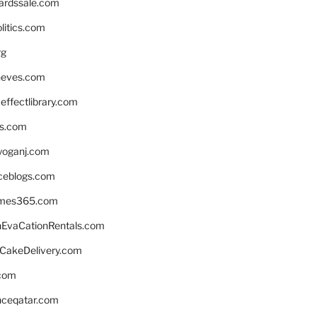
ardssale.com
litics.com
rg
neves.com
ffectlibrary.com
ns.com
yoganj.com
rceblogs.com
ames365.com
EvaCationRentals.com
rCakeDelivery.com
.com
enceqatar.com