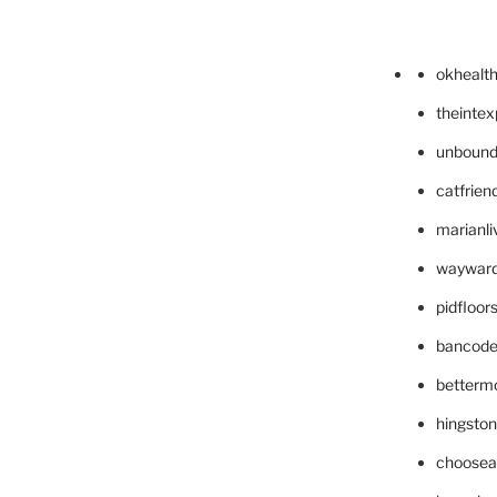
okhealt
theinte
unbound
catfrien
marianli
wayward
pidfloo
bancode
betterm
hingsto
choosea