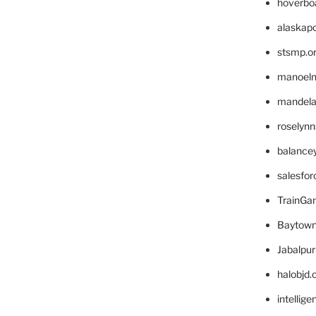
hoverbo
alaskapo
stsmp.o
manoel
mandelae
roselyn
balance
salesfo
TrainG
Baytown
Jabalpu
halobjd
intellig