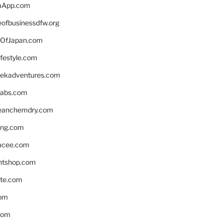
aApp.com
eofbusinessdfw.org
OfJapan.com
ifestyle.com
eekadventures.com
labs.com
leanchemdry.com
ing.com
acee.com
ntshop.com
te.com
om
com