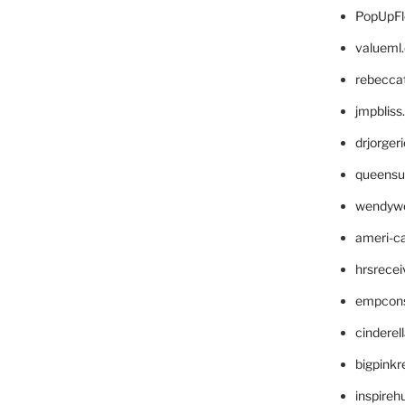
PopUpFl
valueml
rebecca
jmpblis
drjorger
queensu
wendyw
ameri-
hrsrece
empcon
cinderel
bigpinkr
inspireh