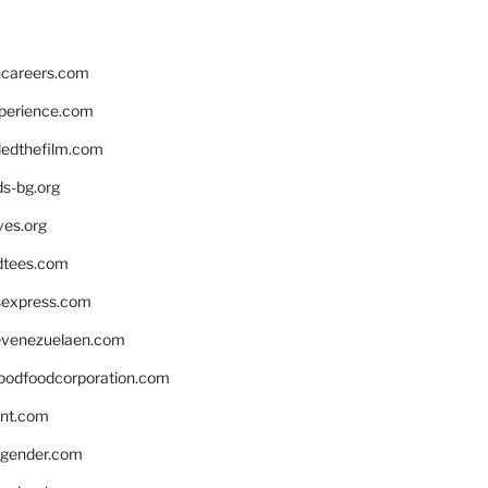
hcareers.com
xperience.com
edthefilm.com
ds-bg.org
ves.org
tees.com
rsexpress.com
venezuelaen.com
oodfoodcorporation.com
nnt.com
gender.com