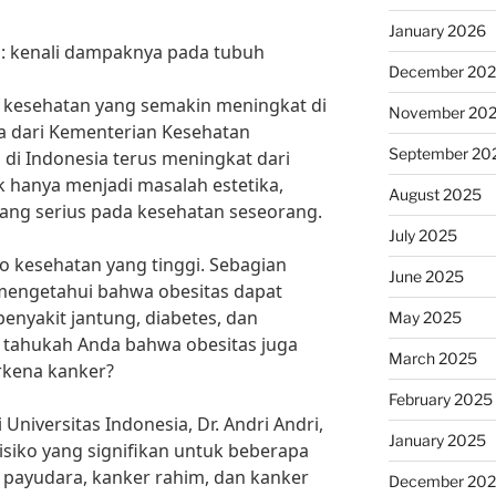
January 2026
n: kenali dampaknya pada tubuh
December 20
kesehatan yang semakin meningkat di
November 20
a dari Kementerian Kesehatan
September 20
s di Indonesia terus meningkat dari
k hanya menjadi masalah estetika,
August 2025
yang serius pada kesehatan seseorang.
July 2025
iko kesehatan yang tinggi. Sebagian
June 2025
mengetahui bahwa obesitas dapat
enyakit jantung, diabetes, dan
May 2025
, tahukah Anda bahwa obesitas juga
March 2025
rkena kanker?
February 2025
Universitas Indonesia, Dr. Andri Andri,
January 2025
isiko yang signifikan untuk beberapa
r payudara, kanker rahim, dan kanker
December 20