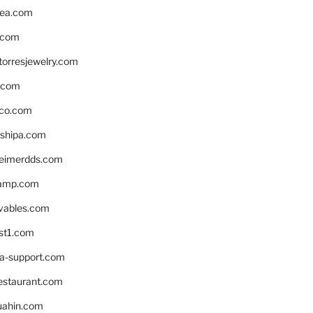
ea.com
.com
torresjewelry.com
s.com
ico.com
shipa.com
eimerdds.com
camp.com
ivables.com
st1.com
la-support.com
estaurant.com
uahin.com