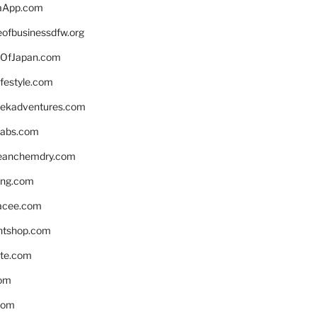
aApp.com
eofbusinessdfw.org
OfJapan.com
ifestyle.com
eekadventures.com
labs.com
leanchemdry.com
ing.com
acee.com
ntshop.com
te.com
om
com