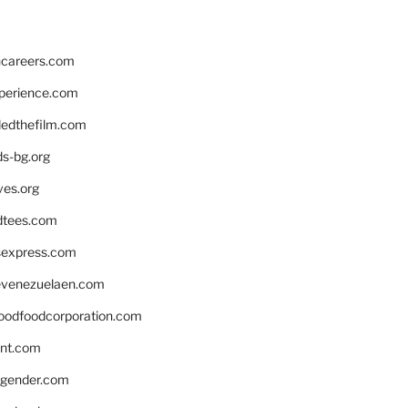
hcareers.com
xperience.com
edthefilm.com
ds-bg.org
ves.org
tees.com
rsexpress.com
venezuelaen.com
oodfoodcorporation.com
nnt.com
gender.com