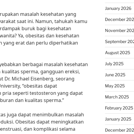
January 2026
rupakan masalah kesehatan yang
December 20
syarakat saat ini. Namun, tahukah kamu
erdampak buruk bagi kesehatan
November 20
wanita? Ya, obesitas dan kesehatan
September 20
 yang erat dan perlu diperhatikan
August 2025
July 2025
enyebabkan berbagai masalah kesehatan
 kualitas sperma, gangguan ereksi,
June 2025
t Dr. Michael Eisenberg, seorang
niversity, “obesitas dapat
May 2025
ria seperti testosteron yang dapat
March 2025
buran dan kualitas sperma.”
February 2025
itas juga dapat menimbulkan masalah
January 2025
roduksi. Obesitas dapat meningkatkan
 menstruasi, dan komplikasi selama
December 20