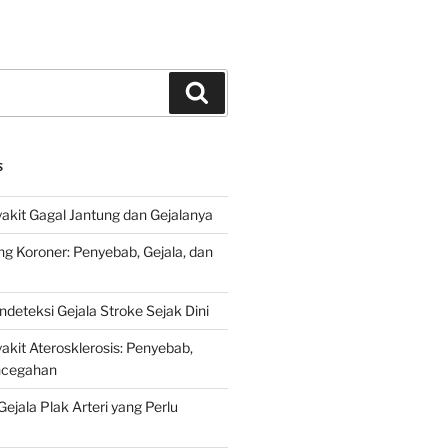
Search
S
kit Gagal Jantung dan Gejalanya
ng Koroner: Penyebab, Gejala, dan
deteksi Gejala Stroke Sejak Dini
kit Aterosklerosis: Penyebab,
encegahan
ejala Plak Arteri yang Perlu