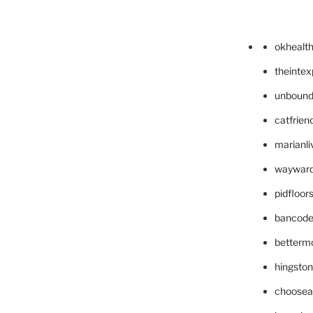
okhealt
theinte
unbound
catfrien
marianli
wayward
pidfloo
bancode
betterm
hingsto
choosea