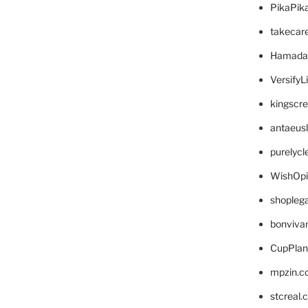
PikaPik
takecar
Hamada
VersifyL
kingscr
antaeus
purelyc
WishOp
shopleg
bonviva
CupPlan
mpzin.c
stcreal.