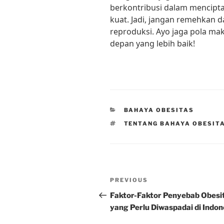
berkontribusi dalam mencipt
kuat. Jadi, jangan remehkan 
reproduksi. Ayo jaga pola ma
depan yang lebih baik!
CATEGORIES
BAHAYA OBESITAS
TAGS
TENTANG BAHAYA OBESIT
Post
Previous
PREVIOUS
navigation
Post
Faktor-Faktor Penyebab Obesi
yang Perlu Diwaspadai di Indon