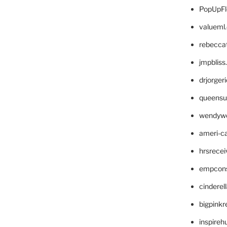
PopUpFl
valueml
rebecca
jmpblis
drjorger
queensu
wendyw
ameri-
hrsrece
empcon
cinderel
bigpinkr
inspireh