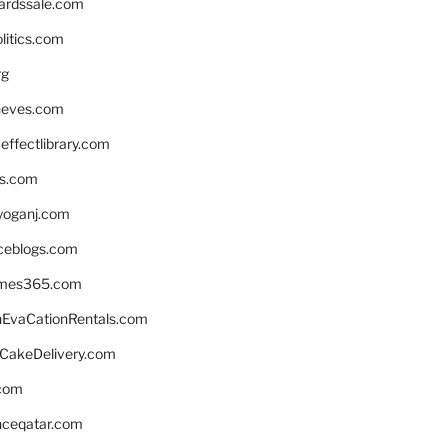
ardssale.com
litics.com
rg
neves.com
ffectlibrary.com
ns.com
yoganj.com
rceblogs.com
ames365.com
EvaCationRentals.com
rCakeDelivery.com
.com
enceqatar.com