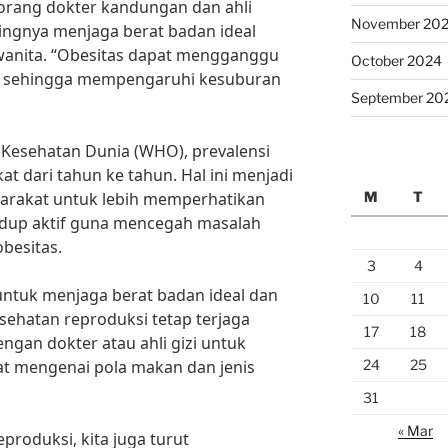
seorang dokter kandungan dan ahli
November 20
ingnya menjaga berat badan ideal
wanita. “Obesitas dapat mengganggu
October 2024
si, sehingga mempengaruhi kesuburan
September 20
 Kesehatan Dunia (WHO), prevalensi
at dari tahun ke tahun. Hal ini menjadi
M
T
yarakat untuk lebih memperhatikan
idup aktif guna mencegah masalah
besitas.
3
4
 untuk menjaga berat badan ideal dan
10
11
sehatan reproduksi tetap terjaga
17
18
ngan dokter atau ahli gizi untuk
24
25
t mengenai pola makan dan jenis
31
« Mar
roduksi, kita juga turut