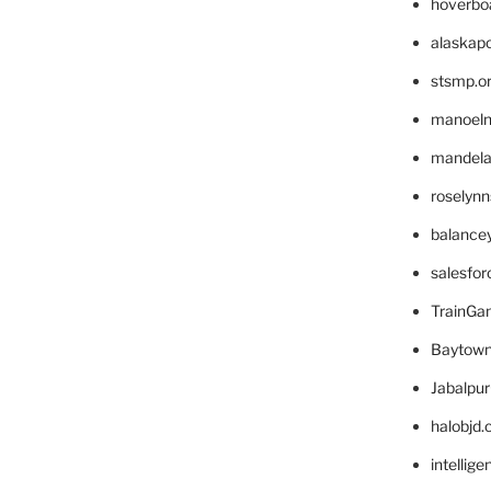
hoverbo
alaskapo
stsmp.o
manoel
mandelae
roselyn
balance
salesfo
TrainG
Baytown
Jabalpu
halobjd
intellig