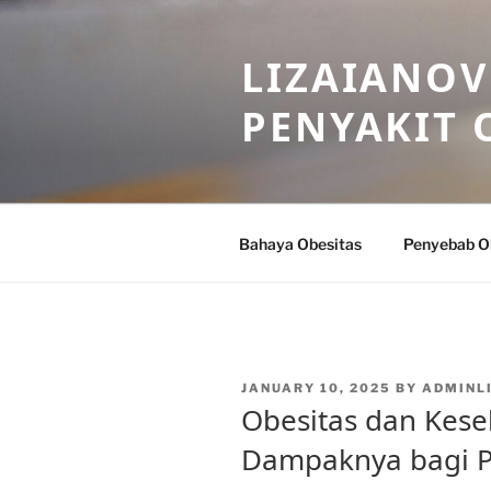
Skip
to
LIZAIANOV
content
PENYAKIT 
Bahaya Obesitas
Penyebab O
POSTED
JANUARY 10, 2025
BY
ADMINL
ON
Obesitas dan Kese
Dampaknya bagi P