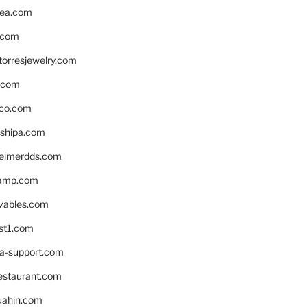
ea.com
.com
torresjewelry.com
s.com
ico.com
shipa.com
eimerdds.com
camp.com
ivables.com
st1.com
la-support.com
estaurant.com
uahin.com