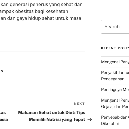
akan generasi penerus yang sehat dan
dampak obesitas bagi kesehatan
kan dan gaya hidup sehat untuk masa
Search
for:
RECENT POST
Mengenal Penya
AS
Penyakit Jantu
Pencegahan
Pentingnya Men
Mengenal Penya
NEXT
Next
Gejala, dan P
Post
tas
Makanan Sehat untuk Diet: Tips
Penyebab dan G
esia
Memilih Nutrisi yang Tepat
Diketahui