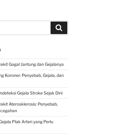
Search
S
kit Gagal Jantung dan Gejalanya
ng Koroner: Penyebab, Gejala, dan
deteksi Gejala Stroke Sejak Dini
kit Aterosklerosis: Penyebab,
encegahan
ejala Plak Arteri yang Perlu