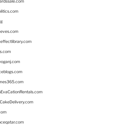
ardssale.com
litics.com
rg
neves.com
ffectlibrary.com
ns.com
yoganj.com
rceblogs.com
ames365.com
EvaCationRentals.com
rCakeDelivery.com
.com
enceqatar.com