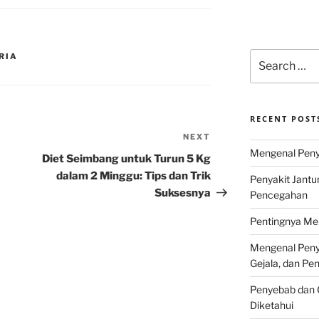
Search
RIA
for:
RECENT POST
NEXT
Next
Mengenal Penya
Post
Diet Seimbang untuk Turun 5 Kg
dalam 2 Minggu: Tips dan Trik
Penyakit Jantu
Suksesnya
Pencegahan
Pentingnya Men
Mengenal Penya
Gejala, dan P
Penyebab dan G
Diketahui