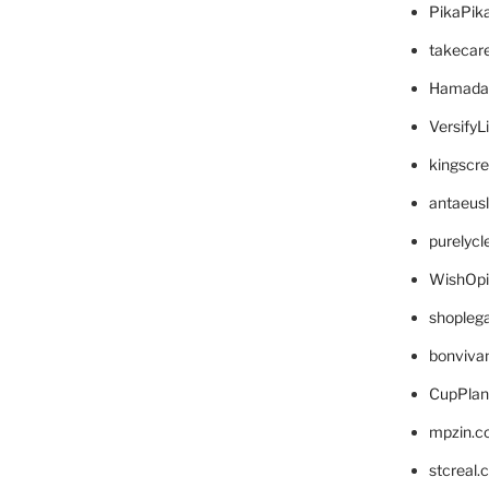
PikaPik
takecar
Hamada
VersifyL
kingscr
antaeus
purelyc
WishOp
shopleg
bonviva
CupPlan
mpzin.c
stcreal.