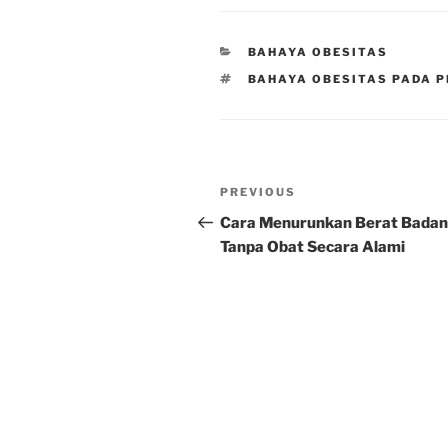
CATEGORIES
BAHAYA OBESITAS
TAGS
BAHAYA OBESITAS PADA P
Post
Previous
PREVIOUS
navigation
Post
Cara Menurunkan Berat Badan
Tanpa Obat Secara Alami