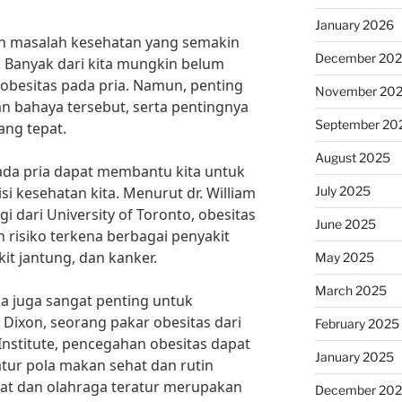
January 2026
n masalah kesehatan yang semakin
December 20
. Banyak dari kita mungkin belum
obesitas pada pria. Namun, penting
November 20
an bahaya tersebut, serta pentingnya
September 20
ng tepat.
August 2025
ada pria dapat membantu kita untuk
July 2025
i kesehatan kita. Menurut dr. William
i dari University of Toronto, obesitas
June 2025
 risiko terkena berbagai penyakit
kit jantung, dan kanker.
May 2025
March 2025
a juga sangat penting untuk
 Dixon, seorang pakar obesitas dari
February 2025
Institute, pencegahan obesitas dapat
January 2025
tur pola makan sehat dan rutin
hat dan olahraga teratur merupakan
December 20