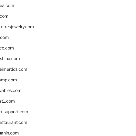
ea.com
.com
torresjewelry.com
s.com
ico.com
shipa.com
eimerdds.com
camp.com
ivables.com
st1.com
la-support.com
estaurant.com
uahin.com