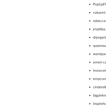
PopUpFl
valueml
rebecca
jmpblis
drjorger
queensu
wendyw
ameri-
hrsrece
empcon
cinderel
bigpinkr
inspireh