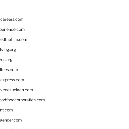
hcareers.com
xperience.com
edthefilm.com
ds-bg.org
ves.org
tees.com
rsexpress.com
venezuelaen.com
oodfoodcorporation.com
nnt.com
gender.com