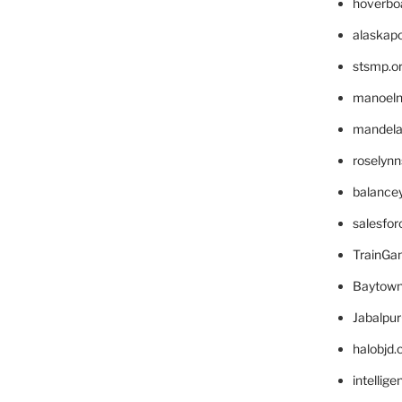
hoverbo
alaskapo
stsmp.o
manoel
mandelae
roselyn
balance
salesfo
TrainG
Baytown
Jabalpu
halobjd
intellig