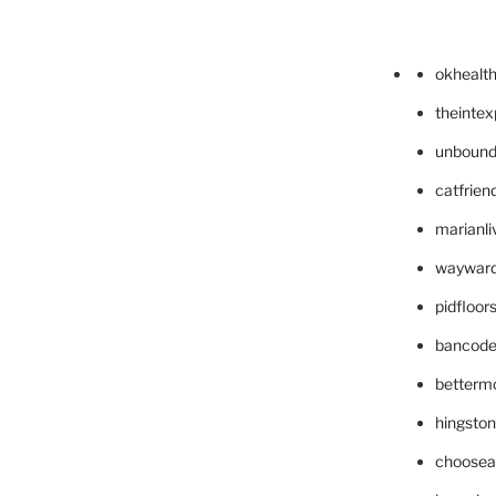
okhealt
theinte
unbound
catfrien
marianli
wayward
pidfloo
bancode
betterm
hingsto
choosea