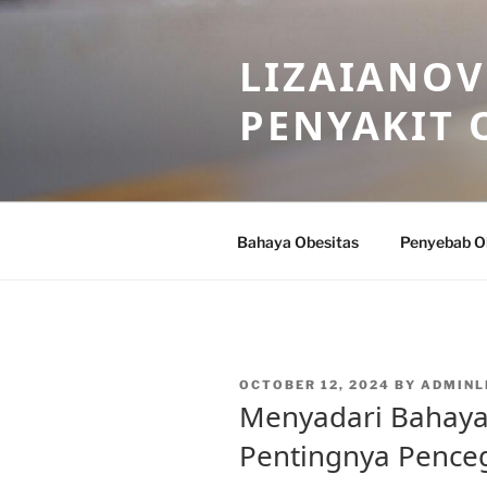
Skip
to
LIZAIANOV
content
PENYAKIT 
Bahaya Obesitas
Penyebab O
POSTED
OCTOBER 12, 2024
BY
ADMINL
ON
Menyadari Bahaya 
Pentingnya Pence