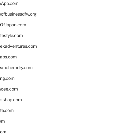
aApp.com
eofbusinessdfw.org
OfJapan.com
ifestyle.com
eekadventures.com
labs.com
leanchemdry.com
ing.com
acee.com
ntshop.com
te.com
om
com