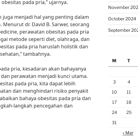
besitas pada pria,” ujarnya.
November 20
 juga menjadi hal yang penting dalam
October 2024
 Menurut dr. David B. Sarwer, seorang
September 20
Medicine, perawatan obesitas pada pria
gai metode seperti diet, olahraga, dan
esitas pada pria haruslah holistik dan
esehatan,” tambahnya.
M
T
ada pria, kesadaran akan bahayanya
 dan perawatan menjadi kunci utama.
3
4
itas pada pria, kita dapat lebih
atan dan menghindari risiko penyakit
10
11
n abaikan bahaya obesitas pada pria dan
17
18
ngkah-langkah pencegahan dan
24
25
31
« Mar