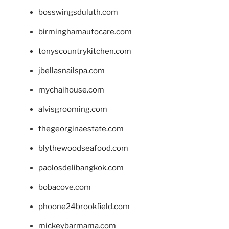
bosswingsduluth.com
birminghamautocare.com
tonyscountrykitchen.com
jbellasnailspa.com
mychaihouse.com
alvisgrooming.com
thegeorginaestate.com
blythewoodseafood.com
paolosdelibangkok.com
bobacove.com
phoone24brookfield.com
mickeybarmama.com