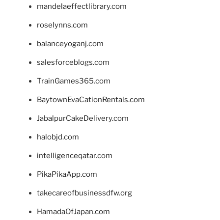
mandelaeffectlibrary.com
roselynns.com
balanceyoganj.com
salesforceblogs.com
TrainGames365.com
BaytownEvaCationRentals.com
JabalpurCakeDelivery.com
halobjd.com
intelligenceqatar.com
PikaPikaApp.com
takecareofbusinessdfw.org
HamadaOfJapan.com