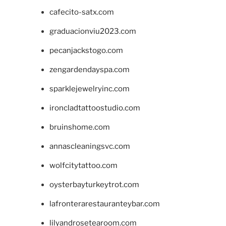
cafecito-satx.com
graduacionviu2023.com
pecanjackstogo.com
zengardendayspa.com
sparklejewelryinc.com
ironcladtattoostudio.com
bruinshome.com
annascleaningsvc.com
wolfcitytattoo.com
oysterbayturkeytrot.com
lafronterarestauranteybar.com
lilyandrosetearoom.com