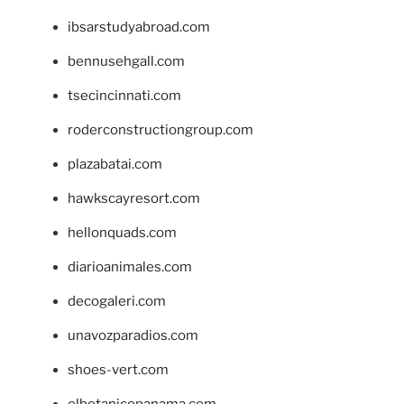
ibsarstudyabroad.com
bennusehgall.com
tsecincinnati.com
roderconstructiongroup.com
plazabatai.com
hawkscayresort.com
hellonquads.com
diarioanimales.com
decogaleri.com
unavozparadios.com
shoes-vert.com
elbotanicopanama.com