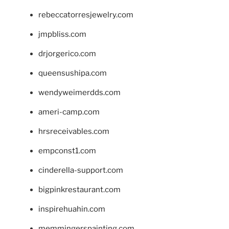
rebeccatorresjewelry.com
jmpbliss.com
drjorgerico.com
queensushipa.com
wendyweimerdds.com
ameri-camp.com
hrsreceivables.com
empconst1.com
cinderella-support.com
bigpinkrestaurant.com
inspirehuahin.com
memmingerspainting.com