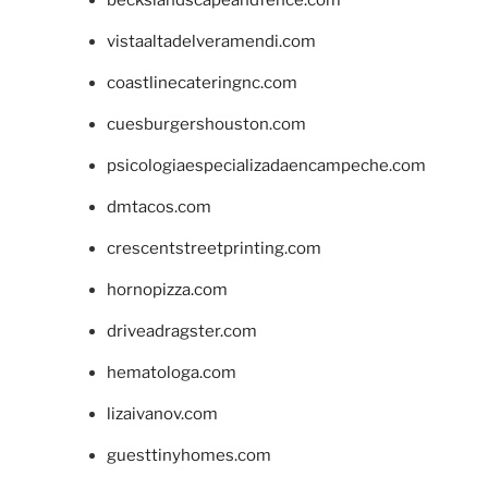
beckslandscapeandfence.com
vistaaltadelveramendi.com
coastlinecateringnc.com
cuesburgershouston.com
psicologiaespecializadaencampeche.com
dmtacos.com
crescentstreetprinting.com
hornopizza.com
driveadragster.com
hematologa.com
lizaivanov.com
guesttinyhomes.com