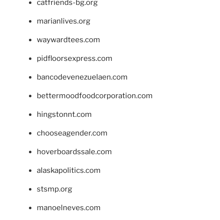
catfriends-bg.org
marianlives.org
waywardtees.com
pidfloorsexpress.com
bancodevenezuelaen.com
bettermoodfoodcorporation.com
hingstonnt.com
chooseagender.com
hoverboardssale.com
alaskapolitics.com
stsmp.org
manoelneves.com