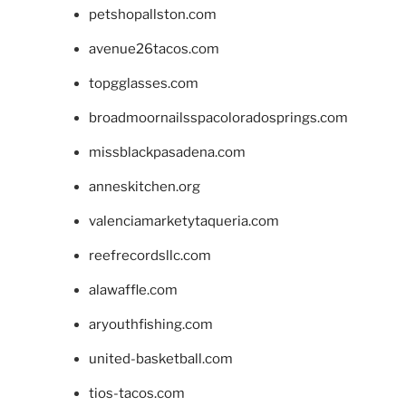
petshopallston.com
avenue26tacos.com
topgglasses.com
broadmoornailsspacoloradosprings.com
missblackpasadena.com
anneskitchen.org
valenciamarketytaqueria.com
reefrecordsllc.com
alawaffle.com
aryouthfishing.com
united-basketball.com
tios-tacos.com