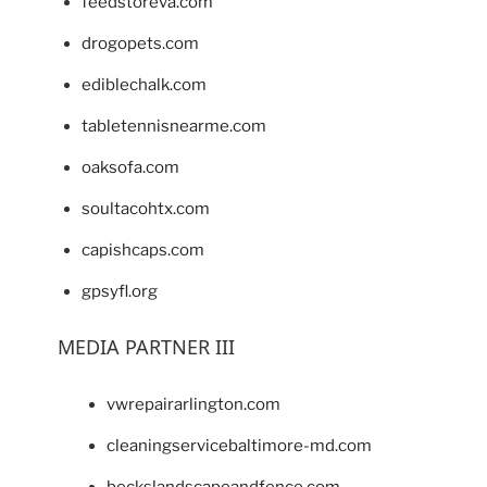
feedstoreva.com
drogopets.com
ediblechalk.com
tabletennisnearme.com
oaksofa.com
soultacohtx.com
capishcaps.com
gpsyfl.org
MEDIA PARTNER III
vwrepairarlington.com
cleaningservicebaltimore-md.com