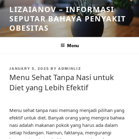
Skip
LIZAIANOV – INFORMASI
to
SEPUTAR BAHAYA PENYAKIT
content
OBESITAS
Menu
POSTED
JANUARY 5, 2025
BY
ADMINLIZ
ON
Menu Sehat Tanpa Nasi untuk
Diet yang Lebih Efektif
Menu sehat tanpa nasi memang menjadi pilihan yang
efektif untuk diet. Banyak orang yang mengira bahwa
nasi adalah makanan pokok yang harus ada dalam
setiap hidangan. Namun, faktanya, mengurangi