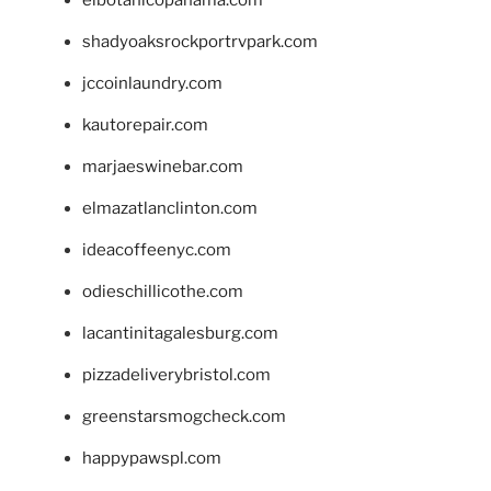
shadyoaksrockportrvpark.com
jccoinlaundry.com
kautorepair.com
marjaeswinebar.com
elmazatlanclinton.com
ideacoffeenyc.com
odieschillicothe.com
lacantinitagalesburg.com
pizzadeliverybristol.com
greenstarsmogcheck.com
happypawspl.com