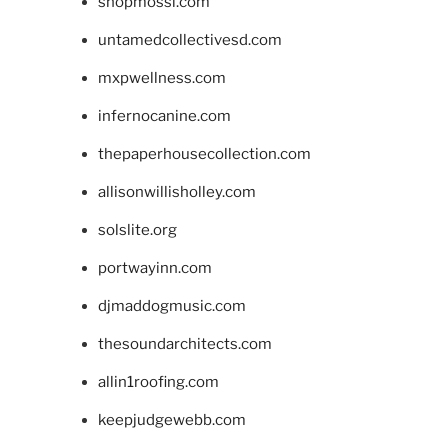
shopmossi.com
untamedcollectivesd.com
mxpwellness.com
infernocanine.com
thepaperhousecollection.com
allisonwillisholley.com
solslite.org
portwayinn.com
djmaddogmusic.com
thesoundarchitects.com
allin1roofing.com
keepjudgewebb.com