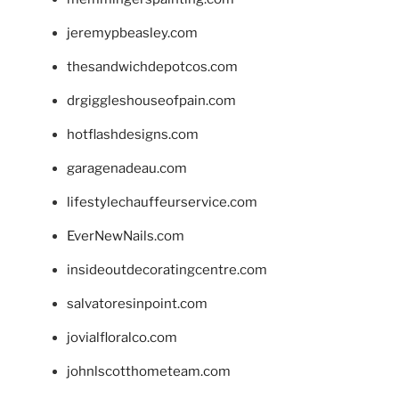
jeremypbeasley.com
thesandwichdepotcos.com
drgiggleshouseofpain.com
hotflashdesigns.com
garagenadeau.com
lifestylechauffeurservice.com
EverNewNails.com
insideoutdecoratingcentre.com
salvatoresinpoint.com
jovialfloralco.com
johnlscotthometeam.com