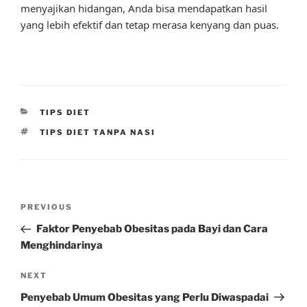
menyajikan hidangan, Anda bisa mendapatkan hasil
yang lebih efektif dan tetap merasa kenyang dan puas.
CATEGORIES
TIPS DIET
TAGS
TIPS DIET TANPA NASI
Post
Previous
PREVIOUS
navigation
Post
Faktor Penyebab Obesitas pada Bayi dan Cara
Menghindarinya
Next
NEXT
Post
Penyebab Umum Obesitas yang Perlu Diwaspadai